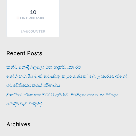
10
LIVE VISITORS
Recent Posts
කන්ඩ නොදී බල්ලො මරා හදන්ඩ යන රට
තෝත් නටාපිය මාත් නටඤ්ඤං කැරපොත්තෝ බොල කැරපොත්තෝ
යටත්විජිතකරණයේ පරිනාමය
බ්‍රාහ්මණ දර්ශනයේ බටහිර ප්‍රතිරාව: බයිබලය සහ පරිනාමවාදය
මෝදිට වැඩ වරදියිද?
Archives