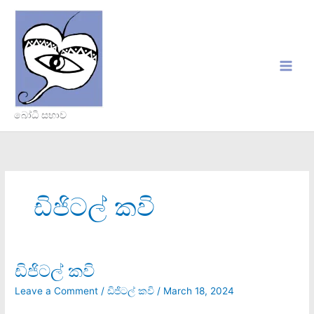
Skip
to
content
බෝධි සභාව
ඩිජිටල් කවි
ඩිජිටල් කවි
ඩිජිටල්
කවි
Leave a Comment
/
ඩිජිටල් කවි
/
March 18, 2024