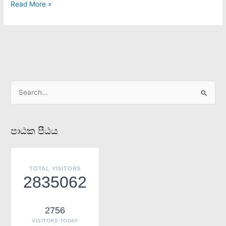
Read More »
S
e
a
පාඨක පීඨය
r
c
h
TOTAL VISITORS
f
2835062
o
r
2756
:
VISITORS TODAY