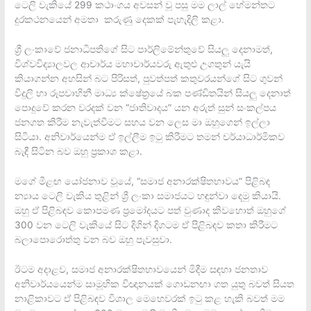
ටෙලි වැකියේ 299 කථාංගය අවසන් වූ පසු මම ලාල් හේමන්තට
දුරකථනයෙන් අමතා කරුණු දෙකක් පැහැදිලි කළා.
ශ්‍රී ලංකාවේ ජනාධිපතිගේ සිට පාර්ලිමේන්තුවේ සියලු දෙනාමත්,
විශ්වවිද්‍යාලවල ආචාර්ය මහාචාර්යවරු ඇතුළු උගතුන් යැයි
කියාගන්න අහසින් බට පිරිසත්, පුවත්පත් කතුවරයන්ගේ සිට ගුවන්
විදුලි හා රූපවාහිනී මාධ්‍ය ක්ෂේත්‍රයේ බක පණ්ඩිතයින් සියලු දෙනාත්
පොදුවේ කරන වරදක් වන “ජාතිවාදය” යන අරුත් සුන් සංකල්පය
ජනගත කිරීම නැවැත්වීමට සහය වන ලෙස මා ඔහුගෙන් ඉල්ලා
සිටියා. අනිවාර්යෙන්ම ඒ ඉල්ලීම ඉටු කිරීමට තමන් චර්යාධාර්මිකව
බැඳී සිටින බව ඔහු ප්‍රකාශ කළා.
මගේ මීළඟ යෝජනාව වූයේ, “සමාජ අනාරක්ෂිතභාවය” පිළිබඳ
න්‍යාය ටෙලි වැකිය තුළින් ශ්‍රී ලංකා සමාජයට හඳුන්වා දෙමු කියායි.
ඔහු ඒ පිළිබඳව කොපමණ ප්‍රමෝදයට පත් වුණාද කිවහොත් ඔහුගේ
300 වන ටෙලි වැකියේ සිට දිගින් දිගටම ඒ පිළිබඳව කතා කිරීමට
බලාපොරොත්තු වන බව ඔහු පැවසුවා.
ඊටම අදාළව, සමාජ අනාරක්ෂිතභාවයෙන් මිදීම සඳහා ජනතාව
අනිවාර්යයෙන්ම සාමූහික විඥානයක් ගොඩනඟා ගත යුතු බවත් සියත
නාළිකාවට ඒ පිළිබඳව විශාල මෙහෙවරක් ඉටු කළ හැකි බවත් මම