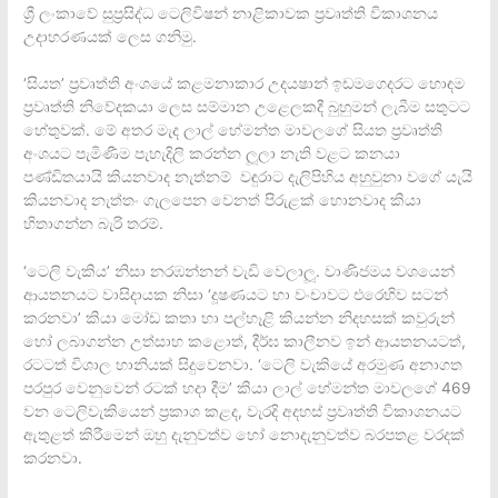
ශ්‍රී ලංකාවේ සුප්‍රසිද්ධ ටෙලිවිෂන් නාළිකාවක ප්‍රවෘත්ති විකාශනය
උදාහරණයක් ලෙස ගනිමු.
‘සියත’ ප්‍රවෘත්ති අංශයේ කළමනාකාර උදයෂාන් ඉඩමගෙදරට හොඳම
ප්‍රවෘත්ති නිවේදකයා ලෙස සම්මාන උළෙලකදී බුහුමන් ලැබීම සතුටට
හේතුවක්. මේ අතර මැද ලාල් හේමන්ත මාවලගේ සියත ප්‍රවෘත්ති
අංශයට පැමිණීම පැහැදිලි කරන්න ලූලා නැති වළට කනයා
පණ්ඩිතයායි කියනවාද නැත්නම් වඳුරාට දැලිපිහිය අහුවුනා වගේ යැයි
කියනවාද නැත්තං ගැලපෙන වෙනත් පිරුළක් හොනවාද කියා
හිතාගන්න බැරි තරම්.
‘ටෙලි වැකිය’ නිසා නරඹන්නන් වැඩි වෙලාලූ. වාණිජමය වශයෙන්
ආයතනයට වාසිදායක නිසා ‘දූෂණයට හා වංචාවට එරෙහිව සටන්
කරනවා’ කියා මෝඩ කතා හා පල්හෑළි කියන්න නිදහසක් කවුරුන්
හෝ ලබාගන්න උත්සාහ කළොත්, දීර්ඝ කාලීනව ඉන් ආයතනයටත්,
රටටත් විශාල හානියක් සිදුවෙනවා. ‘ටෙලි වැකියේ අරමුණ අනාගත
පරපුර වෙනුවෙන් රටක් හදා දීම’ කියා ලාල් හේමන්ත මාවලගේ 469
වන ටෙලිවැකියෙන් ප්‍රකාශ කළද, වැරදි අදහස් ප්‍රවෘත්ති විකාශනයට
ඇතුළත් කිරීමෙන් ඔහු දැනුවත්ව හෝ නොදැනුවත්ව බරපතළ වරදක්
කරනවා.