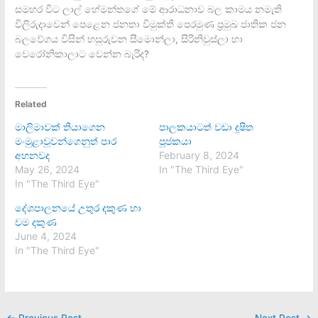
සමහර විට ලාල් හේමන්තගේ මේ ආරාධනාව බල කාමය නමැති
විලිරුදාවෙන් පෙළෙන ජනතා විමුක්ති පෙරමුණ ප්‍රමුඛ ජාතික ජන
බලවේගය විසින් හසුරුවන සීමොන්ලා, සිරිනිවුස්ලා හා
වෙරෝනිකාලාට වෙන්න බැරිද?
Related
මාලිමාවක් තියාගෙන
පාලකයාටත් වඩා දූෂිත
මංමුළාවූවන්ගෙනුත් පාර
පූජකයා
අහනවද
February 8, 2024
May 26, 2024
In "The Third Eye"
In "The Third Eye"
දේශපාලනයේ උතුර දකුණ හා
වම දකුණ
June 4, 2024
In "The Third Eye"
←
Previous Post
Next Post
→