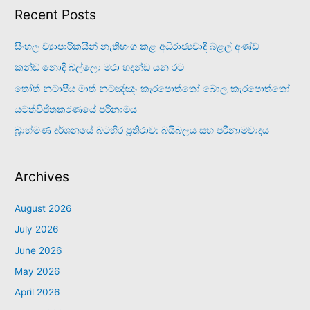
Recent Posts
සිංහල ව්‍යාපාරිකයින් නැතිභංග කළ අධිරාජ්‍යවාදී බළල් අණ්ඩ
කන්ඩ නොදී බල්ලො මරා හදන්ඩ යන රට
තෝත් නටාපිය මාත් නටඤ්ඤං කැරපොත්තෝ බොල කැරපොත්තෝ
යටත්විජිතකරණයේ පරිනාමය
බ්‍රාහ්මණ දර්ශනයේ බටහිර ප්‍රතිරාව: බයිබලය සහ පරිනාමවාදය
Archives
August 2026
July 2026
June 2026
May 2026
April 2026