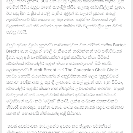
ඔහුට පහදා දුන්නා. 300 වන ටෙලි වැකියට කමටහනක් නැතිව ළත
වෙමින් සිටිය ඔහුට මාගේ පැහැදිලි කිරීම ලොකු අස්වැසිල්ලක් වුණා.
ඊට පසු දින රාත්‍රියේ ටෙලි වැකිය තුළින් මාවලගේ ප්‍රකාශ කළේ
ඇමෙරිකාවේ සිට කෙනෙකු ඔහු අමතා සාමූහික විඥානයේ ඇති
වැදගත්කම මෙන්ම සමාජය අනාරක්ෂිත වීම වළක්වාලිය යුතු බවත්
පැවසූ බවයි.
ඔහුට අවශ්‍ය වුණා සුප්‍රසිද්ධ නාට්‍යකරුවකු වන ජර්මන් ජාතික Burtolt
Brecht ගැන ඔහුගේ ටෙලි වැකියෙන් නරඹන්නන් හට පණිවිඩයක්
දීමට. ඔහු අති පාණ්ඩිත්වයකින් ප්‍රේක්ෂකයින්ට කියා සිටියේ
ජර්මනියේ බර්ටෝල්ට් බ්‍රෙක් කියා නාට්‍යකරුවෙක් සිටි බවයි.
ලෝකප්‍රසිද්ධ Burtolt Brecht ගේ The Caucasian Chalk Circle
නාට්‍ය හෙන්රි ජයසේනයන්ගේ අනුවර්තනයක් ලෙස ‘හුනුවටයේ
කතාව’ වේදිකාගත වූ පසු ශ්‍රී ලංකාවෙ පාසල් ළමුන් පවා දැන සිටියා,
බර්ටෝල්ට් බ්‍රෙෂ්ට් කියන නම නිවැරදිව උච්චාරණය කරන්න. නමුත්
මාවලගේ ඒ නම දෙතුන් වරක් කියමින් අවධාරණය කර සිටියේ
බ්‍රෙෂ්ට්ගේ සැබෑ නම “බ්‍රෙක්” කියායි. ලක්ෂ සංඛ්‍යාත ජනතාවකට
නිවැරදි තොරතුරු දෙන්න ඕනෑම මාධ්‍ය ආයතනයක් සදාචාරාත්මකව
පමණක් නොවෙයි නීතියෙන්ද බැඳී සිටිනවා.
තවත් අවස්ථාවක මාවලගේට අවශ්‍ය කර තිබුණා ජර්මනියේ
නිෂ්පාදනය කරන Volkswagen නැමැති වාහනය ගැන යම් සඳහනක්