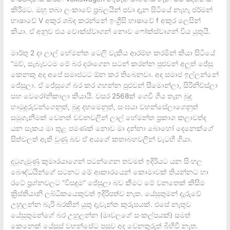
කිරීමට. ඔහු තබා ලංකාවේ ප්‍රබලයින් පවා දැන සිටියේ නැහැ ජර්මන්
භාෂාවේ V අකුර ශබ්ද කරන්නේ ඉංග්‍රීසි භාෂාවේ f අකුර ලෙසින්
කියා. ඒ අනුව එය වොක්ස්වාගන් නොව ෆෝක්ස්වාගන් විය යුතුයි.
මාර්තු 2 දා ලාල් හේමන්ත ටෙලි වැකිය ආරම්භ කරමින් කියා සිටියේ
“ඔව්, සැබෑවටම මේ බර දරාගෙන සටන් කරන්න පුළුවන් අලුත් ජේසු
කෙනකු අද අපේ සමාජටට ඕන කර තිබෙනවා. අද සමාජ ඉල්ලන්නේ
ජේසුලා. ඒ ජේසුගේ බර කර ගහන්න පුළුවන් සීමොන්ලා, සිරිනිව්ස්ලා
සහ වෙරෝනිකාලා කියායි. වසර 2568ක් ගෙවී ගිය තැන බුදු
හාමුදුරුවන්ගෙනුත්, බුදු දහමෙනුත්, සංඝයා වහන්සේලාගෙනුත්
සමුගැනීමක් වෙනත් වචනවලින් ලාල් හේමන්ත ප්‍රකාශ කලාවත්ද
යන සැකය මා තුළ පමණක් නොව මා දන්නා බොහෝ දෙනෙක්ගේ
සිත්වලත් ඇති වුණු බව ඒ අයගේ කතාබහවලින් වැටහී ගියා.
දුටුගැමුණු කුමාරයාගෙන් පටන්ගෙන තවමත් ඉදිරියට යන සිංහල
බෞද්ධයින්ගේ සටනට මේ ආකාරයෙන් කොමාවක් තියන්නට හා
රටේ ප්‍රශ්නවලට “විසඳුම” ජේසුලා බව කීමට මේ වනතෙක් කිසිම
ක්‍රිස්තියානි ලබ්ධිකයෙකුවත් ඉදිරිපත්ව නැත. යේසුතුමන් දැරුවේ
උහුලන්න බැරි බරකින් යුතු දැවැන්ත කුරුසයක්. එසේ නැතුව
යේසුතුමන්ගේ බර උහුලන්න (මාවලගේ සංකල්පයක්) සමත්
කෙනෙක් යේසුස් වහන්සේට පසුව අද වෙනතුරුත් බිහිවී නැත.