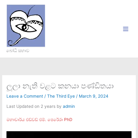
Skip
to
content
බෝධි සභාව
ලූලා නැති වළට කනයා පණ්ඩිතයා
Leave a Comment
/
The Third Eye
/
March 9, 2024
Last Updated on 2 years by
admin
මහාචාර්ය එඩ්වඩ් එම්. පෙරේරා PhD