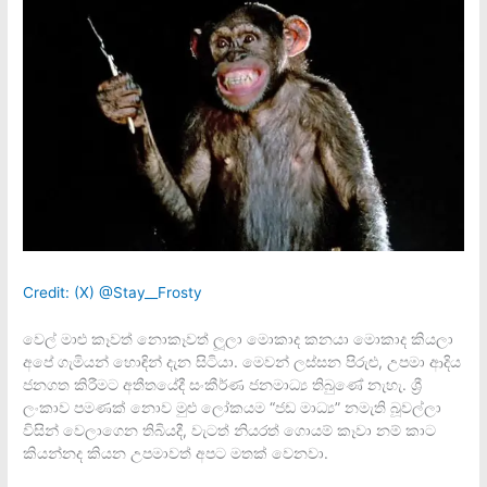
Credit: (X) @Stay__Frosty
වෙල් මාළු කෑවත් නොකෑවත් ලූලා මොකාද කනයා මොකාද කියලා
අපේ ගැමියන් හොඳින් දැන සිටියා. මෙවන් ලස්සන පිරුළු, උපමා ආදිය
ජනගත කිරීමට අතීතයේදී සංකීර්ණ ජනමාධ්‍ය තිබුණේ නැහැ. ශ්‍රී
ලංකාව පමණක් නොව මුළු ලෝකයම “ජඩ මාධ්‍ය” නමැති බූවල්ලා
විසින් වෙලාගෙන තිබියදී, වැටත් නියරත් ගොයම් කෑවා නම් කාට
කියන්නද කියන උපමාවත් අපට මතක් වෙනවා.