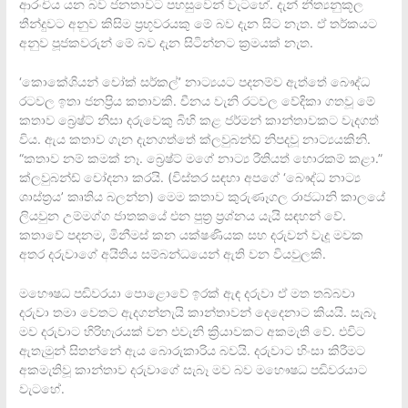
ආරංචිය යන බව ජනතාවට පහසුවෙන් වැටහේ. දැන් නීත්‍යනුකූල
තීන්දුවට අනුව කිසිම ප්‍රභූවරයකු මේ බව දැන සිට නැත. ඒ තර්කයට
අනුව පූජකවරුන් මේ බව දැන සිටින්නට ක්‍රමයක් නැත.
‘කොකේශියන් චෝක් සර්කල්’ නාට්‍යයට පදනම්ව ඇත්තේ බෞද්ධ
රටවල ඉතා ජනප්‍රිය කතාවකි. චීනය වැනි රටවල වේදිකා ගතවූ මේ
කතාව බ්‍රෙෂ්ට් නිසා දරුවෙකු බිහි කළ ජර්මන් කාන්තාවකට වැදගත්
විය. ඇය කතාව ගැන දැනගත්තේ ක්ලවුබන්ඩ් නිපදවූ නාට්‍යයකිනි.
“කතාව නම් කමක් නෑ. බ්‍රෙෂ්ට් මගේ නාට්‍ය රීතියත් හොරකම් කළා.”
ක්ලවුබන්ඩ් චෝදනා කරයි. (විස්තර සඳහා අපගේ ‘බෞද්ධ නාට්‍ය
ශාස්ත්‍රය’ කෘතිය බලන්න) මෙම කතාව කුරුණෑගල රාජධානි කාලයේ
ලියවුන උම්මග්ග ජාතකයේ එන පුත්‍ර ප්‍රශ්නය යැයි සඳහන් වේ.
කතාවේ පදනම, මිනීමස් කන යක්ෂණියක සහ දරුවන් වැදූ මවක
අතර දරුවාගේ අයිතිය සම්බන්ධයෙන් ඇති වන වියවුලකි.
මහෞෂධ පඬිවරයා පොළොවේ ඉරක් ඇඳ දරුවා ඒ මත තබ්බවා
දරුවා තමා වෙතට ඇදගන්නැයි කාන්තාවන් දෙදෙනාට කියයි. සැබෑ
මව දරුවාට හිරිහැරයක් වන එවැනි ක්‍රියාවකට අකමැති වේ. එවිට
ඇතැමුන් සිතන්නේ ඇය බොරුකාරිය බවයි. දරුවාට හිංසා කිරීමට
අකමැතිවූ කාන්තාව දරුවාගේ සැබෑ මව බව මහෞෂධ පඬිවරයාට
වැටහේ.