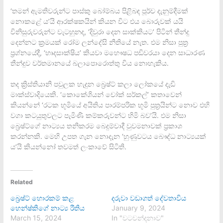
‘තමන් ඇමතිවරුන්ට පාස්කු බෝම්බය පිළිබඳ පූර්ව දැනුම්දීමක්
නොකළේ ය’යි ආරක්ෂකයින් කියන විට එය බොරුවක් යයි
විනිසුරුවරුන්ට වැටහුනද, ‘දිවුරා දෙන සාක්කියට’ පිටින් තීන්දු
දෙන්නට ක්‍රමයක් රෝම ලන්දේසි නීතියේ නැත. එම නිසා පුත්‍ර
ප්‍රශ්නයේදී, ‘හෘදසාක්ෂිය’ කියවා මහෞෂධ පඬිවරයා දෙන සාධාරණ
තීන්දුව වර්තමානයේ බලාපොරොත්තු විය නොහැකිය.
තද ක්‍රිස්තියානි පවුලක හැදුන බ්‍රෙෂ්ට් කලා ලෝකයේ දැඩි
මාක්ස්වාදියෙකි. ‘කොකේශියන් චෝක් සර්කල්’ කතාවෙන්
කියන්නේ ‘රටක භූමියේ අයිතිය පාරම්පරික භූමි පුත්‍රයින්ට නොව එහි
වගා කටයුතුවලට පැමිණි කම්කරුවන්ට හිමි බව’යි. එම නිසා
බ්‍රෙෂ්ට්ගේ නාට්‍යය තනිකරම බෙදුම්වාදී වුවමනාවක් ප්‍රකාශ
කරන්නකි. මෙහි උපත ගැන නොදැන ‘හුණුවටය බෞද්ධ නාට්‍යයක්
ය’යි කියන්නෝ තවමත් ලංකාවේ සිටිති.
Related
බ්‍රෙෂ්ට් හොරකම් කළ
දරුවා වඩාගත් දේවතාවිය
හෙන්ෂ්කිගේ නාට්‍ය රීතිය
January 9, 2024
March 15, 2024
In "වටවන්දනාව"