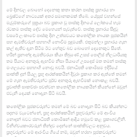
මේ දිනවල බොහෝ දෙනෙකු කතා කරන පාස්කු ප්‍රහාරය හා
බ්‍රෙෂ්ට්ගේ නාට්‍යයක් අතර සමානකමක් තිබේ. යේසුස් වහන්සේ
මැවුම්කරුගේ පුත්‍රයා බව ප්‍රකාශ වූ පාස්කු දිනයේ ලෝකයේ හැම
රටකම පාස්කු දේව මෙහෙයන් පැවැත්වේ. පාස්කු ප්‍රහාරය සිදුවූ
වසරේ ලංකාවේ පාස්කු දින උත්සවයට කතෝලික නායක පූජකයින්
සහ ඇමතිවරුන් සහභාගි නොවීම පුදුමයකි. එතුමන්ලා ප්‍රහාරය ගැන
කල් ඇතිව දැන සිටීම ඊට හේතුව බව බොහෝ දෙනෙකුට සිතේ.
හරින් ප්‍රනාන්දු ඇමතිවරයා කියා තිබුණේ උසස් පොලිස් නිලධාරියකු
තම පියාට අනතුරු ඇඟවීම නිසා පියාගේ උපදෙස් මත තමන් පාස්කු
මංගල්‍යයට සහභාගි නොවූ බවයි. ජනාධිපති කොමිසම ඉදිරියේ
සාක්කි දුන් සියලු ප්‍රභූ ආරක්ෂකයින් දිවුරා ප්‍රකාශ කර ඇත්තේ තමන්
මේ ගැන ඇමතිවරුන්ට පූර්ව අනතුරු ඇඟවීමක් නොකළ බවයි.
ප්‍රවෘත්ති සාකච්ඡා පවත්වන කතෝලික නායකයින් කියන්නේ ඔවුන්
එවැනි දෙයක් නොදැන සිටි බවයි.
කතෝලික පූජකවරුන්ට තමන් මේ බව නොදැන සිටි බව කියන්නට
පදනම වැටෙන්නේ, ප්‍රභූ ආරක්ෂකයින් ප්‍රභූවරුන්ට මේ ආංචිය
නොදුන් බවට ජනාධිපති කොමිෂන් ආදිය හමුවේ කළ ප්‍රකාශවලිනි.
විනිශ්චයකාරවරුන් තීන්දුව දෙන්නේ සාක්කිවලට අනුවය.
ප්‍රභූවරුන්ට මේ ආරංචිය ගියේ නම්, ඔවුන් හරහා පූජකවරුන්ට