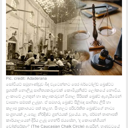
Pic. credit: Adaderana
සෝවියට් සමූහාණ්ඩුව බිඳ වැටෙන්නට පෙර බර්ටෝල්ඩ් බ්‍රෙෂ්ට්ට
ප්‍රශස්ති නොලියූ සාහිත්‍යකරුවෙක් කොමියුනිස්ට් ලෝකයේ නොවීය.
ලංකාවේ උගතුන් හා කලාකරුවන් විශාල පිරිසක් බ්‍රෙෂ්ට් ඇගැයීමෙන්
වාසනා සම්පත් ලැබූහ. ඒ සමහරු බ්‍රෙෂ්ට් පිළිබඳ සාහිත්‍ය ලිපි හා
කලාප ප්‍රකාශයට පත් කළහ. සිංහලට පරිවර්තිත බ්‍රෙෂ්ට්ගේ නාට්‍ය
සංග්‍රහයක් උ.පෙළ නිර්දිෂ්ට ග්‍රන්ථයක් වූයේය. නැ. ජර්මන් තානාපති
කාර්යාලයෙන් දිරිය ලැබූ හෙන්රි ජයසේන, ‘ද කොකේශියන්
චෝක්සර්කල්’ (The Caucasian Chalk Circle) ඇසුරින්, හුණුවටයේ