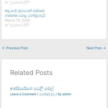
In "පුවත්පත් ලිපි"
කලාවේ මුවාවෙන් පරම්පරා
ගණනක මොළ හෝදපු හැටි
March 19, 2024
In "පුවත්පත් ලිපි"
←
Previous Post
Next Post
→
Related Posts
අණ්ඩරේගෙ ටෙලි මේල්
Leave a Comment
/
ගෙන්දම් දූව
/ By
admin