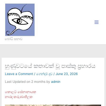
Skip
to
content
බෝධි සභාව
හුණුවටයේ කතාවක් වූ පාස්කු ප්‍රහාරය
Leave a Comment
/
ගෙන්දම් දූව
/
June 23, 2026
Last Updated on 2 months by
admin
කොලට් සේනානායක
නාරද කරුණාතිලක