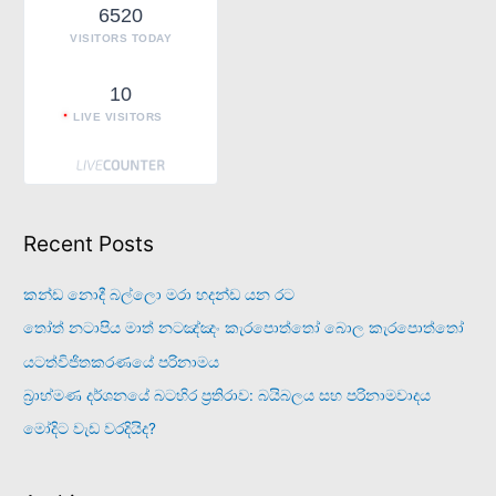
6520
:
VISITORS TODAY
10
LIVE VISITORS
Recent Posts
කන්ඩ නොදී බල්ලො මරා හදන්ඩ යන රට
තෝත් නටාපිය මාත් නටඤ්ඤං කැරපොත්තෝ බොල කැරපොත්තෝ
යටත්විජිතකරණයේ පරිනාමය
බ්‍රාහ්මණ දර්ශනයේ බටහිර ප්‍රතිරාව: බයිබලය සහ පරිනාමවාදය
මෝදිට වැඩ වරදියිද?