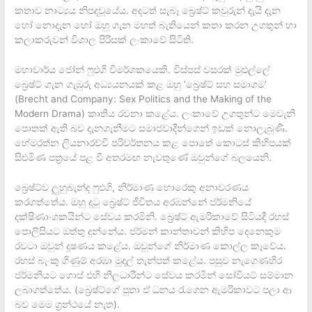
කතාව නාට්‍යය නිපදවූයේය. අදටත් සැබෑ බ්‍රෙෂ්ට් කවුරුන් දැයි දැන
හෝ නොදැන හෝ ඔහු ගැන මහත් බැතියෙන් කතා කරන උගතුන් හා
කලාකරුවන් විශාල පිරිසක් ලංකාවේ සිටිති.
මහාචාර්ය ජෝන් ෆුඑගි විමර්ශකයෙකි. විස්පස් වසරක් මුළුල්ලේ
බ්‍රෙෂ්ට් ගැන ගැඹුරු අධ්‍යයනයක් කළ ඔහු ‘බ්‍රෙෂ්ට් සහ සමාගම’
(Brecht and Company: Sex Politics and the Making of the
Modern Drama) කෘතිය රචනා කළේය. ලංකාවේ උගතුන්ට මෙවැනි
පොතක් ඇති බව දැනගැනීමට සමාජවාදීන්ගෙන් ඉඩක් නොලැබුණි.
හේමරත්න ලියනාරච්චි පරිවර්තනය කළ පොතේ කොටස් කිහිපයක්
සිළුමිණ පත්‍රයේ පළ වී අතරමඟ නැවතුණේ ඔවුන්ගේ බලයෙනි.
බ්‍රෙෂ්ට්ව ලුහුබැන්ද ෆුඑගි, නිර්මාණ හොරෙකු අනාවරණය
කරගත්තේය. ඔහු දුටු බ්‍රෙෂ්ට් ජීවිතය අරඹන්නේ ජර්මනියේ
දක්ෂිණාංශකයින්ට සේවය කරමිනි. බ්‍රෙෂ්ට් ඇමරිකාවේ සිටියදී රහස්
පොලිසියට ඔත්තු දුන්නේය. ජර්මන් කාන්තාවන් කිහිප දෙනෙකුම
රවටා ඔවුන් දූෂණය කළේය. ඔවුන්ගේ නිර්මාණ කොල්ල කෑවේය.
රහස් බැංකු ගිණුම් අරඹා මුදල් තැන්පත් කළේය. පසුව නැගෙණහිර
ජර්මනියට ගොස් එහි නිලධාරීන්ට සේවය කරමින් සෝවියට් සම්මාන
ලබාගත්තේය. (බ්‍රෙෂ්ට්ගේ පුතා ඒ ධනය රැගෙන ඇමරිකාවට පලා ආ
බව මෙම ග්‍රන්ථයේ නැත).