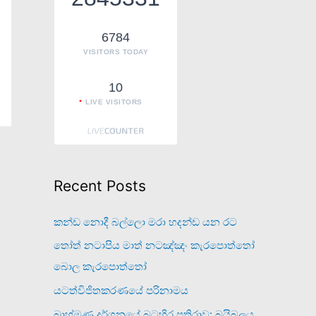
o
r
6784
VISITORS TODAY
:
10
LIVE VISITORS
Recent Posts
කන්ඩ නොදී බල්ලො මරා හදන්ඩ යන රට
තෝත් නටාපිය මාත් නටඤ්ඤං කැරපොත්තෝ
බොල කැරපොත්තෝ
යටත්විජිතකරණයේ පරිනාමය
බ්‍රාහ්මණ දර්ශනයේ බටහිර ප්‍රතිරාව: බයිබලය