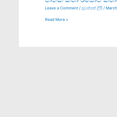
කතා
Leave a Comment
/
පුවත්පත් ලිපි
/
March
ඊසොප්
කතා
Read More »
සහ
බිඩ්පායි
කතා