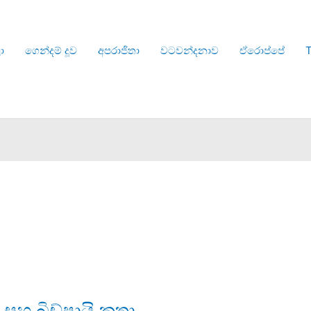
ා
ගෙන්දම් දූව
අපරාජිතා
වටවන්දනාව
ඒරොප්පේ
T
සහ බිඩ්පායි කතා