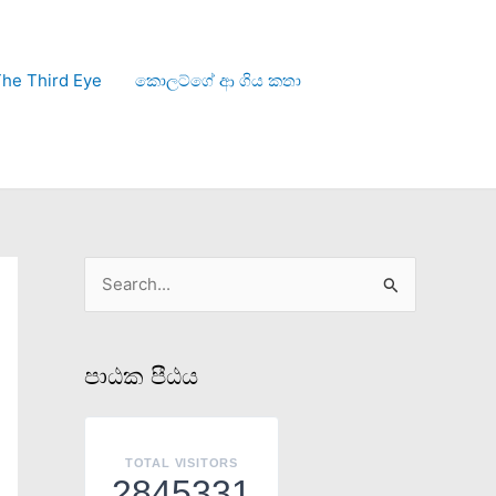
he Third Eye
කොලට්ගේ ආ ගිය කතා
S
e
a
පාඨක පීඨය
r
c
h
TOTAL VISITORS
2845331
f