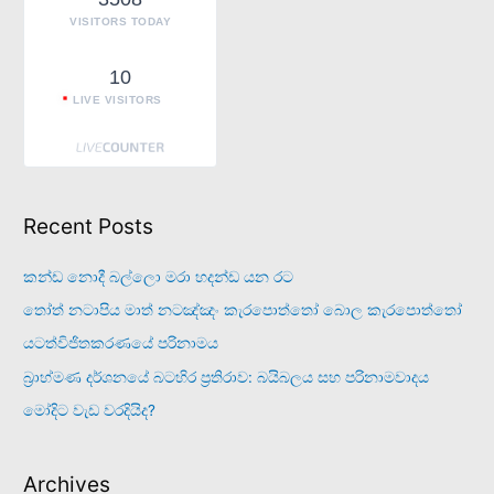
:
VISITORS TODAY
10
LIVE VISITORS
Recent Posts
කන්ඩ නොදී බල්ලො මරා හදන්ඩ යන රට
තෝත් නටාපිය මාත් නටඤ්ඤං කැරපොත්තෝ බොල කැරපොත්තෝ
යටත්විජිතකරණයේ පරිනාමය
බ්‍රාහ්මණ දර්ශනයේ බටහිර ප්‍රතිරාව: බයිබලය සහ පරිනාමවාදය
මෝදිට වැඩ වරදියිද?
Archives