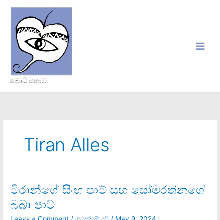
Skip
to
content
බෝධි සභාව
Tiran Alles
ටිරාන්ගේ සිංහ පාට් සහ සෝමරත්නගේ
ටිරාන්ගේ
සිංහ
බබා පාට්
පාට්
සහ
Leave a Comment
/
ගෙන්දම් දූව
/
May 9, 2024