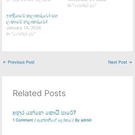
In "ගෙන්දම් දූව"
ඉන්දියාවේ කලාකරුවෝ සහ
ලංකාවේ නළාකරුවෝ
January 14, 2024
In "ගෙන්දම් දූව"
←
Previous Post
Next Post
→
Related Posts
අනුර යන්නෙ කොයි පාරේ?
1 Comment
/
ඇන්තනීගේ ලෝකය
/ By
admin