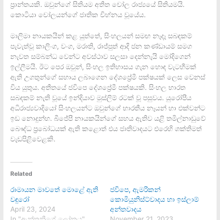
ප්‍රාන්තයකි. ඔවුන්ගේ සිතියම අතීත චෝල රාජ්‍යයේ සිතියමයි.
කොටියා චෝලයන්ගේ ජාතික චිහ්නය වූයේය.
මාලිමා නායකයින් කළ යුත්තේ, සිංහලයන් සමඟ නෑදෑ සබඳකම්
පැවැත්වූ කාලිංග, වංග, මරාති, රාජ්පුත් ආදි ජන කණ්ඩායම් සමග
නැවත සම්බන්ධ වෙන්ට අවස්ථාව සලසා දෙන්නැයි මෝදිගෙන්
ඉල්ලීමයි. ඊට පෙර ඔවුන්, සිංහල ඉතිහාසය ගැන හොඳ වැටහීමක්
ඇති උගතුන්ගේ සහාය ලබාගෙන දේශප්‍රේමී පක්ෂයක් ලෙස වෙනස්
විය යුතුය. අතීතයේ ජවිපෙ දේශප්‍රේමී පක්ෂයකි. සිංහල භාරත
සබඳකම් නැති වූයේ ඉන්දියාව මුස්ලිම් රටක් වූ පසුවය. යුරෝපීය
අධිරාජ්‍යවාදියෝ සිංහලයන්ට ඔවුන්ගේ භාරතීය නෑයන් හා එක්වන්ට
ඉඩ නොදුන්හ. බීජේපී නායකයින්ගේ සහය ඇතිව යළි තමිල්නාඩුවේ
බෞද්ධ ප්‍රබෝධයක් ඇති කළොත් එය ජාතිවාදයට එරෙහි ශක්තිමත්
වැඩපිළිවෙළකි.
Related
රාමායන මාවතේ මොළේ ඇති
ජවිපෙ, ඇමරිකන්
වඳුරෝ
කොමියුනිස්ට්වාදය හා ඉස්ලාම්
April 23, 2024
අන්තවාදය
In "ඇන්තනීගේ ලෝකය"
November 21, 2023