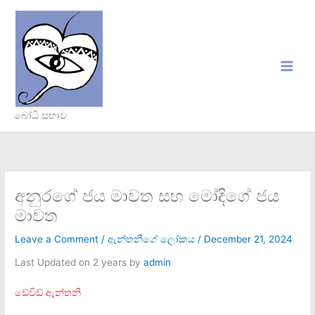
Skip
to
content
බෝධි සභාව
අනුරගේ ජය මාවත සහ මෝදිගේ ජය
මාවත
Leave a Comment
/
ඇන්තනීගේ ලෝකය
/
December 21, 2024
Last Updated on 2 years by
admin
ඩේවිඩ් ඇන්තනි