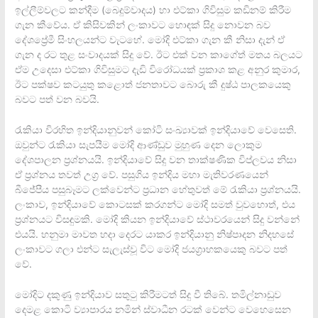
ඉල්ලීම්වලට කන්දීම (බෙදුම්වාදය) හා එට්කා ගිවිසුම කඩිනම් කිරීම
ගැන කීවේය. ඒ කිසිවකින් ලංකාවට හොඳක් සිදු නොවන බව
දේශප්‍රේමී සිංහලයන්ට වැටහේ. මෝදි එට්කා ගැන කී නිසා දැන් ඒ
ගැන ද රට තුළ සංවාදයක් සිදු වේ. ඊට එක් වන කාගේත් මතය බලයට
ඒම උදෙසා එට්කා ගිවිසුමට දැඩි විරෝධයක් ප්‍රකාශ කළ අනුර කුමාර,
ඊට පක්ෂව කටයුතු කළොත් ජනතාවට බොරු කී දුෂ්ඨ පාලකයෙකු
බවට පත් වන බවයි.
රැකියා විරහිත ඉන්දියානුවන් කෝටි සංඛ්‍යාවක් ඉන්දියාවේ වෙසෙති.
ඔවුන්ට රැකියා සැපයීම මෝදි ආණ්ඩුව මුහුණ දෙන ලොකුම
දේශපාලන ප්‍රශ්නයයි. ඉන්දියාවේ සිදු වන තාක්ෂණික විප්ලවය නිසා
ඒ ප්‍රශ්නය තවත් උග්‍ර වේ. පසුගිය ඉන්දිය මහා මැතිවරණයෙන්
බීජේපීය පසුබෑමට ලක්වෙන්ට ප්‍රධාන හේතුවත් මේ රැකියා ප්‍රශ්නයයි.
ලංකාව, ඉන්දියාවේ කොටසක් කරගන්ට මෝදි සමත් වුවහොත්, එය
ප්‍රශ්නයට විසඳුමකි. මෝදි කියන ඉන්දියාවේ ස්ථාවරයෙන් සිදු වන්නේ
එයයි. හනුමා මාවත හදා දෙරට යාකර ඉන්දියානු නිෂ්පාදන නිදහසේ
ලංකාවට ගලා එන්ට සැලැස්වූ විට මෝදි ජයග්‍රාහකයෙකු බවට පත්
වේ.
මෝදිට දකුණු ඉන්දියාව සතුටු කිරීමටත් සිදු වී තිබේ. තමිල්නාඩුව
දෙමළ කොටි ව්‍යාපාරය නමින් ස්වාධීන රටක් වෙන්ට වෙහෙසෙන