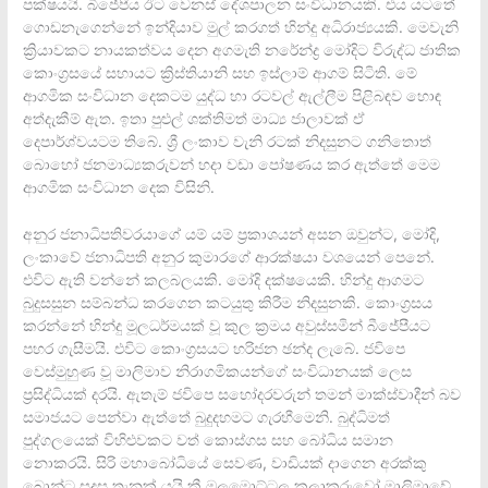
පක්ෂයයි. බීජේපීය ඊට වෙනස් දේශපාලන සංවිධානයකි. එය යටතේ
ගොඩනැගෙන්නේ ඉන්දියාව මුල් කරගත් හින්දු අධිරාජ්‍යයකි. මෙවැනි
ක්‍රියාවකට නායකත්වය දෙන අගමැති නරේන්ද්‍ර මෝදිට විරුද්ධ ජාතික
කොංග්‍රසයේ සහායට ක්‍රිස්තියානි සහ ඉස්ලාම් ආගම් සිටිති. මේ
ආගමික සංවිධාන දෙකටම යුද්ධ හා රටවල් ඇල්ලීම පිළිබඳව හොඳ
අත්දැකීම් ඇත. ඉතා පුළුල් ශක්තිමත් මාධ්‍ය ජාලාවක් ඒ
දෙපාර්ශ්වයටම තිබේ. ශ්‍රී ලංකාව වැනි රටක් නිදසුනට ගනිතොත්
බොහෝ ජනමාධ්‍යකරුවන් හදා වඩා පෝෂණය කර ඇත්තේ මෙම
ආගමික සංවිධාන දෙක විසිනි.
අනුර ජනාධිපතිවරයාගේ යම් යම් ප්‍රකාශයන් අසන ඔවුන්ට, මෝදි,
ලංකාවේ ජනාධිපති අනුර කුමාරගේ ආරක්ෂයා වශයෙන් පෙනේ.
එවිට ඇති වන්නේ කලබලයකි. මෝදි දක්ෂයෙකි. හින්දු ආගමට
බුදුසසුන සම්බන්ධ කරගෙන කටයුතු කිරීම නිදසුනකි. කොංග්‍රසය
කරන්නේ හින්දු මූලධර්මයක් වූ කුල ක්‍රමය අවුස්සමින් බීජේපීයට
පහර ගැසීමයි. එවිට කොංග්‍රසයට හරිජන ඡන්ද ලැබේ. ජවිපෙ
වෙස්මුහුණ වූ මාලිමාව නිරාගමිකයන්ගේ සංවිධානයක් ලෙස
ප්‍රසිද්ධියක් දරයි. ඇතැම් ජවිපෙ සහෝදරවරුන් තමන් මාක්ස්වාදීන් බව
සමාජයට පෙන්වා ඇත්තේ බුදුදහමට ගැරහීමෙනි. බුද්ධිමත්
පුද්ගලයෙක් විහිළුවකට වත් කොස්ගස සහ බෝධිය සමාන
නොකරයි. සිරි මහාබෝධියේ සෙවණ, වාඩියක් දාගෙන අරක්කු
බොන්ට සුදුසු තැනක් යයි කී ඔලමොට්ටල කලාකරුවෝ මාලිමාවේ