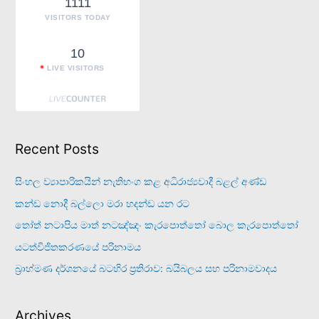
1111
:
VISITORS TODAY
10
LIVE VISITORS
Recent Posts
සිංහල ව්‍යාපාරිකයින් නැතිභංග කළ අධිරාජ්‍යවාදී බළල් අණ්ඩ
කන්ඩ නොදී බල්ලො මරා හදන්ඩ යන රට
තෝත් නටාපිය මාත් නටඤ්ඤං කැරපොත්තෝ බොල කැරපොත්තෝ
යටත්විජිතකරණයේ පරිනාමය
බ්‍රාහ්මණ දර්ශනයේ බටහිර ප්‍රතිරාව: බයිබලය සහ පරිනාමවාදය
Archives