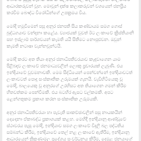
ආධාරකරුවන් වූහ. මොවුන් දක්ෂ කලාකරුවන් වශයෙන් ජනප්‍රිය
කරවීම බෞද්ධ විරෝධීන්ගේ උපක්‍රමය විය.
මෝදි හමුවීමෙන් පසු අනුර ජනපති සිය කණ්ඩායම සමග ගොස්
බුද්ධගයාව වන්දනා කළේය. ව්‍යාජයක් වුවත් ඊට ලංකාවේ ක්‍රිස්තියානි
සහ ඉස්ලාම් පාර්ශවයන් කැමති යයි සිතීමට නොපුළුවන. ඔවුන්
කැමති නටාෂා වැන්නවුන්ටයි.
මෝදි කරට අත තියා අනුර ජනාධිපතිවරයාව කැඳවාගෙන යාම
පිළිබඳව ලංකාවේ ජනමාධ්‍යවලින් ලොකු ප්‍රචාරයක් ලැබුණි. එය
ඉන්දියාවේ වුවමනාවකි. මෙම සිද්ධියෙන් පෙන්වන්නේ ඉන්දියාවටත්
ලංකාවටත් පොදු සංස්කෘතික උරුමයක් ගැනයි. වැඩිහිටියෙකු වූ
මෝදි, බාලයෙකු වූ අනුරගේ උරහිසට අත තියාගෙන ගමන් කිරීම
හිතවත්කම පෙන්වීමකි. එය බටහිර ඇසට වල්කමකි. අපට
ළෙන්ගතුකම ප්‍රකාශ කරන සංස්කෘතික උරුමයකි.
අනුර ජනාධිපතිවරයා හා පැවැති සාකච්ඡාවලින් පසු නායකයින්
දෙදෙනා ඒකාබද්ධ ප්‍රකාශයක් කළහ. මෙහිදී ඉන්දියානු ආණ්ඩුවේ
ස්ථාවරය පැසූ මෝදි, ඉන්දියාව සමග ලංකාවේ විදුලි බල පද්ධතිය
සම්බන්ධ කිරීම, ඉන්දියාවේ තෙල් නළ ලංකාවේ ඇතිරීම, ඉන්දියානු
ආධාරයෙන් ත්‍රිකුණාමල ප්‍රදේශය සංවර්ධනය කිරීම, දෙමළ ජනයාගේ