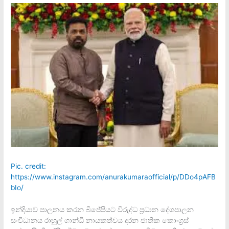
Pic. credit:
https://www.instagram.com/anurakumaraofficial/p/DDo4pAFB
bIo/
ඉන්දියාව පාලනය කරන බිජේපීයට විරුද්ධ ප්‍රධාන දේශපාලන
සංවිධානය රාහුල් ගාන්ධි නායකත්වය දරන ජාතික කොංග්‍රස්