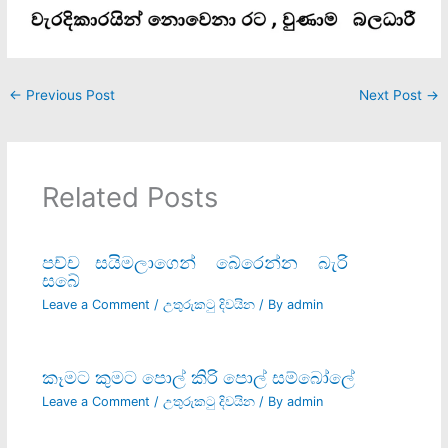
←
Previous Post
Next Post
→
Related Posts
පච්ච සයිමලාගෙන් බේරෙන්න බැරි
සබේ
Leave a Comment
/
උතුරුකටු දිවයින
/ By
admin
කෑමට කුමට පොල් කිරි පොල් සම්බෝලේ
Leave a Comment
/
උතුරුකටු දිවයින
/ By
admin