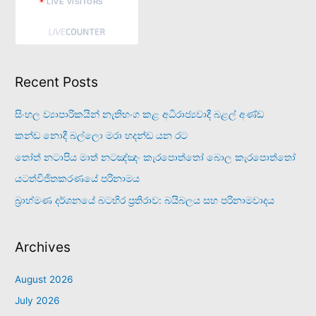
LIVE VISITORS
Recent Posts
සිංහල ව්‍යාපාරිකයින් නැතිභංග කළ අධිරාජ්‍යවාදී බළල් අණ්ඩ
කන්ඩ නොදී බල්ලො මරා හදන්ඩ යන රට
තෝත් නටාපිය මාත් නටඤ්ඤං කැරපොත්තෝ බොල කැරපොත්තෝ
යටත්විජිතකරණයේ පරිනාමය
බ්‍රාහ්මණ දර්ශනයේ බටහිර ප්‍රතිරාව: බයිබලය සහ පරිනාමවාදය
Archives
August 2026
July 2026