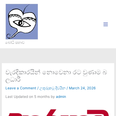
Skip
to
content
බෝධි සභාව
වැරදිකාරයින් නොවෙනා රට වුණාම බ
ලධාරී
Leave a Comment
/
උතුරුකටු දිවයින
/
March 24, 2026
Last Updated on 5 months by
admin