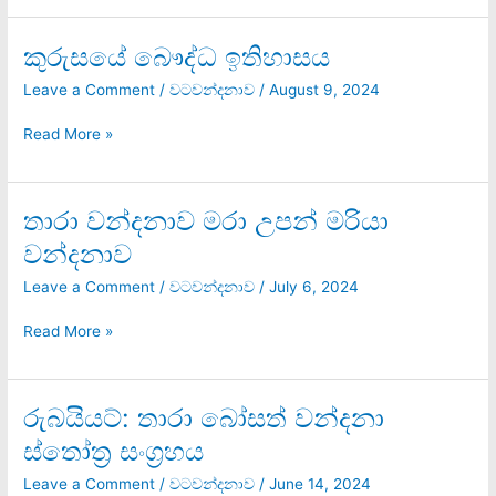
කුරුසයේ බෞද්ධ ඉතිහාසය
කුරුසයේ
බෞද්ධ
Leave a Comment
/
වටවන්දනාව
/
August 9, 2024
ඉතිහාසය
Read More »
තාරා වන්දනාව මරා උපන් මරියා
තාරා
වන්දනාව
වන්දනාව
මරා
උපන්
Leave a Comment
/
වටවන්දනාව
/
July 6, 2024
මරියා
වන්දනාව
Read More »
රුබයියට්: තාරා බෝසත් වන්දනා
රුබයියට්:
තාරා
ස්තෝත්‍ර සංග්‍රහය
බෝසත්
වන්දනා
Leave a Comment
/
වටවන්දනාව
/
June 14, 2024