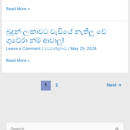
ස්තෝත්‍ර
සංග්‍රහය
Read More »
බුදුන් ලංකාවට වැඩියේ නැතිලු චේ
බුදුන්
ලංකාවට
ගුවේරා නම් ආවාලු!
වැඩියේ
නැතිලු
Leave a Comment
/
වටවන්දනාව
/
May 25, 2024
චේ
ගුවේරා
Read More »
නම්
ආවාලු!
1
2
Next
→