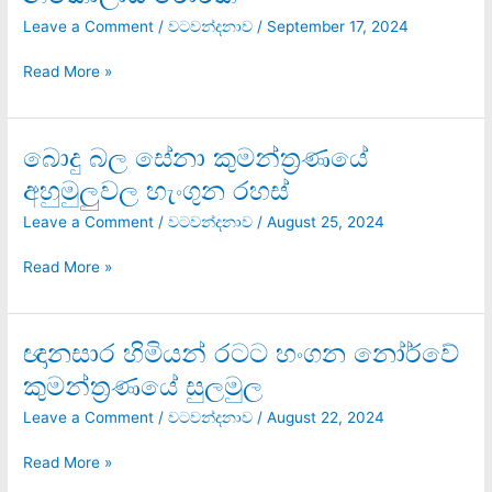
මිතුරා:
නිකොලායි
Leave a Comment
/
වටවන්දනාව
/
September 17, 2024
රෝරික්
Read More »
බොදු බල සේනා කුමන්ත්‍රණයේ
බොදු
බල
අහුමුලුවල හැංගුන රහස්
සේනා
කුමන්ත්‍රණයේ
Leave a Comment
/
වටවන්දනාව
/
August 25, 2024
අහුමුලුවල
හැංගුන
Read More »
රහස්
ඥානසාර හිමියන් රටට හංගන නෝර්වේ
ඥානසාර
හිමියන්
කුමන්ත්‍රණයේ සුලමුල
රටට
හංගන
Leave a Comment
/
වටවන්දනාව
/
August 22, 2024
නෝර්වේ
කුමන්ත්‍රණයේ
Read More »
සුලමුල