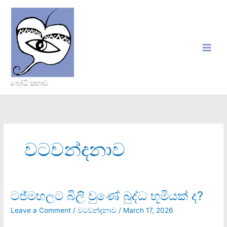
Skip
to
content
බෝධි සභාව
වටවන්දනාව
ටජ්මහලට බිලි වුණේ බුද්ධ භූමියක් ද?
ටජ්මහලට
බිලි
Leave a Comment
/
වටවන්දනාව
/
March 17, 2026
වුණේ
බුද්ධ