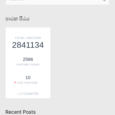
S
e
a
පාඨක පීඨය
r
c
h
TOTAL VISITORS
f
2841134
o
r
2586
:
VISITORS TODAY
10
LIVE VISITORS
Recent Posts