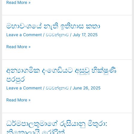
Read More »
භූමියක්
ද?
මහාවංශයේ නැති ඉතිහාස කතා
මහාවංශයේ
නැති
Leave a Comment
/
වටවන්දනාව
/
July 17, 2025
ඉතිහාස
කතා
Read More »
අන්‍යාගමික දංගෙඩියට අසුවූ භික්ෂුණී
අන්‍යාගමික
දංගෙඩියට
පරපුර
අසුවූ
භික්ෂුණී
Leave a Comment
/
වටවන්දනාව
/
June 26, 2025
පරපුර
Read More »
ධර්මපාලතුමාගේ රුසියානු මිතුරා:
ධර්මපාලතුමාගේ
රුසියානු
නිකොලායි රෝරික්