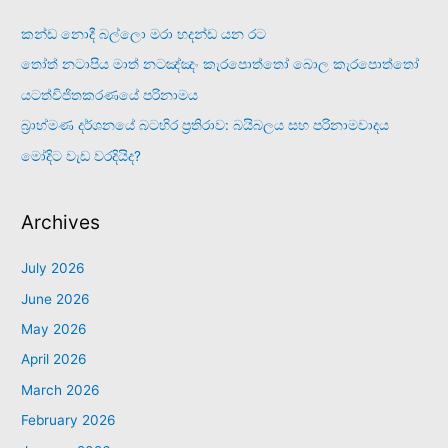
කන්ඩ නොදී බල්ලො මරා හදන්ඩ යන රට
තෝත් නටාපිය මාත් නටඤ්ඤං කැරපොත්තෝ බොල කැරපොත්තෝ
යටත්විජිතකරණයේ පරිනාමය
බ්‍රාහ්මණ දර්ශනයේ බටහිර ප්‍රතිරාව: බයිබලය සහ පරිනාමවාදය
මෝදිට වැඩ වරදියිද?
Archives
July 2026
June 2026
May 2026
April 2026
March 2026
February 2026