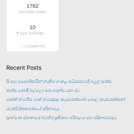
r
1762
:
VISITORS TODAY
10
LIVE VISITORS
Recent Posts
සිංහල ව්‍යාපාරිකයින් නැතිභංග කළ අධිරාජ්‍යවාදී බළල් අණ්ඩ
කන්ඩ නොදී බල්ලො මරා හදන්ඩ යන රට
තෝත් නටාපිය මාත් නටඤ්ඤං කැරපොත්තෝ බොල කැරපොත්තෝ
යටත්විජිතකරණයේ පරිනාමය
බ්‍රාහ්මණ දර්ශනයේ බටහිර ප්‍රතිරාව: බයිබලය සහ පරිනාමවාදය