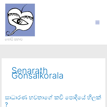
Skip
to
content
බෝධි සභාව
Senarath
Gonsalkorala
සාධාරණ භවතාගේ කවි පොදියේ හිලක්
සාධාරණ
භවතාගේ
?
කවි