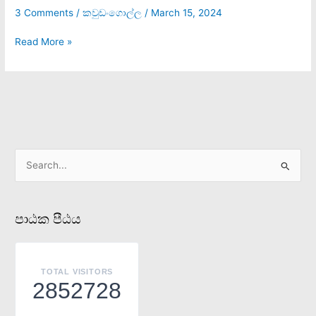
පොදියේ
3 Comments
/
කවුඩංගොල්ල
/
March 15, 2024
හිලක්
?
Read More »
S
e
a
පාඨක පීඨය
r
c
h
TOTAL VISITORS
f
2852728
o