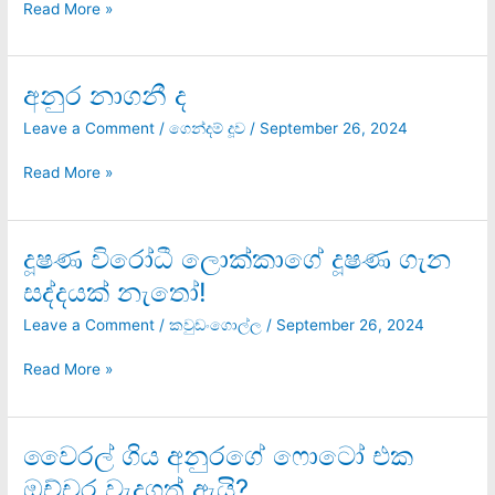
Read More »
අනුර නාගනී ද
අනුර
නාගනී
Leave a Comment
/
ගෙන්දම් දූව
/
September 26, 2024
ද
Read More »
දූෂණ විරෝධී ලොක්කාගේ දූෂණ ගැන
දූෂණ
විරෝධී
සද්දයක් නැතෝ!
ලොක්කාගේ
දූෂණ
Leave a Comment
/
කවුඩංගොල්ල
/
September 26, 2024
ගැන
සද්දයක්
Read More »
නැතෝ!
වෛරල් ගිය අනුරගේ ෆොටෝ එක
වෛරල්
ගිය
ඔච්චර වැදගත් ඇයි?