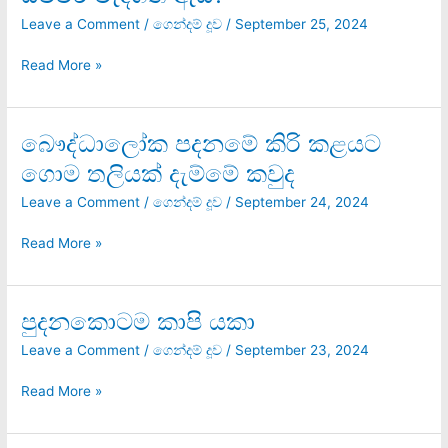
අනුරගේ
ෆොටෝ
Leave a Comment
/
ගෙන්දම් දූව
/
September 25, 2024
එක
ඔච්චර
Read More »
වැදගත්
ඇයි?
බෞද්ධාලෝක පදනමේ කිරි කළයට
බෞද්ධාලෝක
පදනමේ
ගොම තලියක් දැම්මේ කවුද
කිරි
කළයට
Leave a Comment
/
ගෙන්දම් දූව
/
September 24, 2024
ගොම
තලියක්
Read More »
දැම්මේ
කවුද
පුදනකොටම කාපි යකා
පුදනකොටම
කාපි
Leave a Comment
/
ගෙන්දම් දූව
/
September 23, 2024
යකා
Read More »