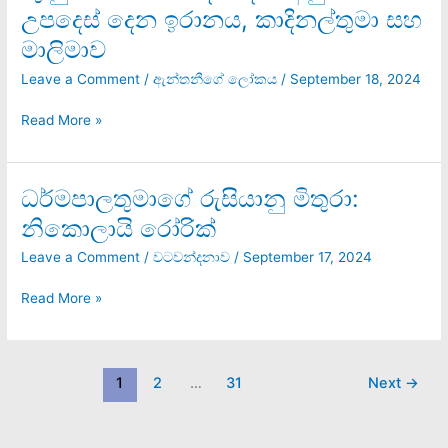
වසා
විප්ලවය
උපදෙස් දෙන ඉරානය, කාදිනල්තුමා සහ
බදාම
මාලිමාව
දමා
අනුන්ට
Leave a Comment
/
ඇන්තනීගේ ලෝකය
/
September 18, 2024
උපදෙස්
දෙන
Read More »
ඉරානය,
කාදිනල්තුමා
සහ
ධර්මපාලතුමාගේ රුසියානු මිතුරා:
ධර්මපාලතුමාගේ
මාලිමාව
රුසියානු
නිකොලායි රෝරික්
මිතුරා:
නිකොලායි
Leave a Comment
/
වටවන්දනාව
/
September 17, 2024
රෝරික්
Read More »
1
2
…
31
Next
→