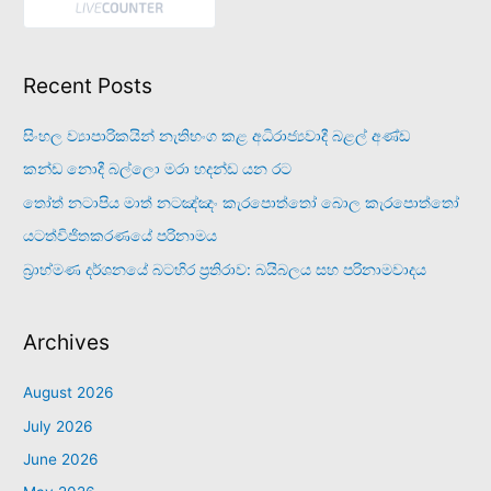
Recent Posts
සිංහල ව්‍යාපාරිකයින් නැතිභංග කළ අධිරාජ්‍යවාදී බළල් අණ්ඩ
කන්ඩ නොදී බල්ලො මරා හදන්ඩ යන රට
තෝත් නටාපිය මාත් නටඤ්ඤං කැරපොත්තෝ බොල කැරපොත්තෝ
යටත්විජිතකරණයේ පරිනාමය
බ්‍රාහ්මණ දර්ශනයේ බටහිර ප්‍රතිරාව: බයිබලය සහ පරිනාමවාදය
Archives
August 2026
July 2026
June 2026