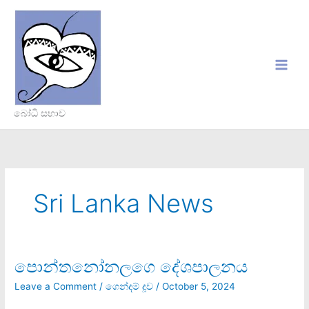
Skip
to
content
බෝධි සභාව
Sri Lanka News
පොන්තනෝනලගෙ දේශපාලනය
පොන්තනෝනලගෙ
දේශපාලනය
Leave a Comment
/
ගෙන්දම් දූව
/
October 5, 2024