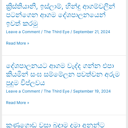
ක්‍රිස්තියානි, ඉස්ලාම්, හින්දු ආගම්වලින්
ක්‍රිස්තියානි,
ඉස්ලාම්,
පටන්ගෙන ආගම දේශපාලනයෙන්
හින්දු
ඉවත් කරමු
ආගම්වලින්
පටන්ගෙන
Leave a Comment
/
The Third Eye
/
September 21, 2024
ආගම
දේශපාලනයෙන්
Read More »
ඉවත්
කරමු
දේශපාලනයට ආගම වැද්ද ගන්න එපා
දේශපාලනයට
ආගම
කියමින් සංඝ සම්මේලන පවත්වන අරුම
වැද්ද
පුදුම විප්ලවය
ගන්න
එපා
Leave a Comment
/
The Third Eye
/
September 19, 2024
කියමින්
සංඝ
Read More »
සම්මේලන
පවත්වන
අරුම
කුණුගොඩ වසා බදාම දමා අනුන්ට
කුණුගොඩ
පුදුම