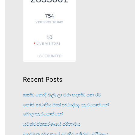
o
r
754
VISITORS TODAY
:
10
LIVE VISITORS
Recent Posts
කන්ඩ නොදී බල්ලො මරා හදන්ඩ යන රට
තෝත් නටාපිය මාත් නටඤ්ඤං කැරපොත්තෝ
බොල කැරපොත්තෝ
යටත්විජිතකරණයේ පරිනාමය
බ්‍රාහ්මණ දර්ශනයේ බටහිර ප්‍රතිරාව: බයිබලය