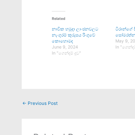
Related
නාවික හමුදා ලාංඡනවලට
ටිරාන්ගේ 
නැංගුරම් කුරුසය රිංගුවේ
සෝමරත්නග
කොහොමද
May 9, 2
June 9, 2024
In "ගෙන්දම
In "ගෙන්දම් දූව"
←
Previous Post