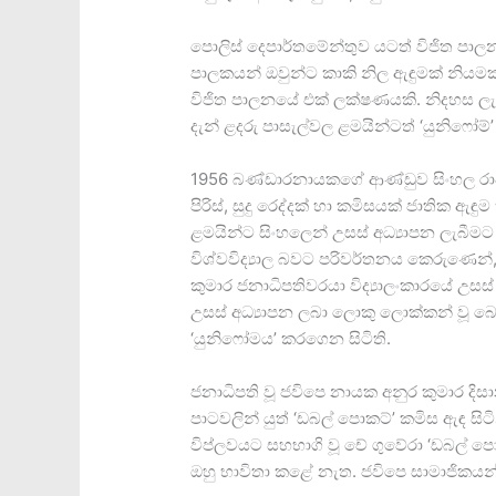
පොලිස් දෙපාර්තමේන්තුව යටත් විජිත පාලන 
පාලකයන් ඔවුන්ට කාකි නිල ඇඳුමක් නියමකර
විජිත පාලනයේ එක් ලක්ෂණයකි. නිදහස ල
දැන් ළදරු පාසැල්වල ළමයින්ටත් ‘යුනිෆෝම්’
1956 බණ්ඩාරනායකගේ ආණ්ඩුව සිංහල රාජ්
පිරිස්, සුදු රෙද්දක් හා කමිසයක් ජාතික 
ළමයින්ට සිංහලෙන් උසස් අධ්‍යාපන ලැබීමට 
විශ්වවිද්‍යාල බවට පරිවර්තනය කෙරුණෙන්,
කුමාර ජනාධිපතිවරයා විද්‍යාලංකාරයේ උස
උසස් අධ්‍යාපන ලබා ලොකු ලොක්කන් වූ බ
‘යුනිෆෝමය’ කරගෙන සිටිති.
ජනාධිපති වූ ජවිපෙ නායක අනුර කුමාර ද
පාටවලින් යුත් ‘ඩබල් පොකට්’ කමිස ඇඳ සිටි
විප්ලවයට සහභාගි වූ චේ ගුවේරා ‘ඩබල් ප
ඔහු භාවිතා කළේ නැත. ජවිපෙ සාමාජිකයන්