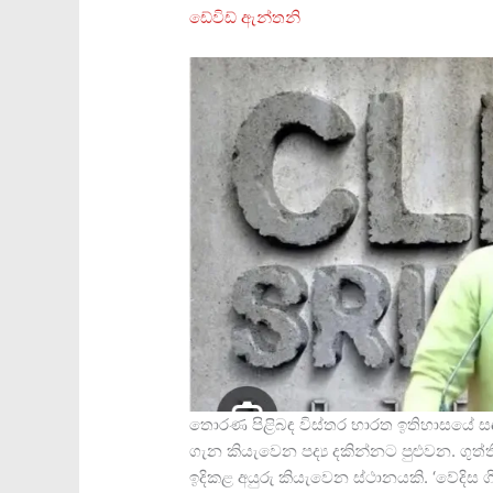
ඩේවිඩ් ඇන්තනි
තොරණ පිළිබඳ විස්තර භාරත ඉතිහාසයේ 
ගැන කියැවෙන පද්‍ය දකින්නට පුළුවන. ගු
ඉදිකළ අයුරු කියැවෙන ස්ථානයකි. ‘වේදිස