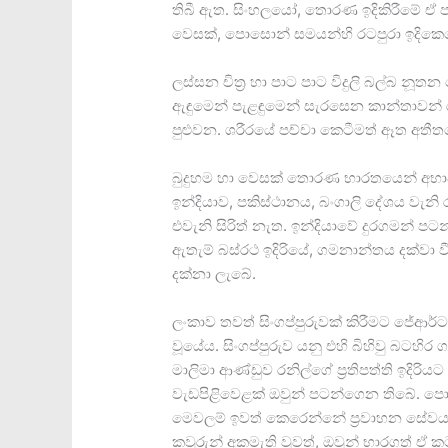
තිබී ඇත. සිංහලයෝ, තොරණ ඉදිකිරීමේ ඒ ප
වෙසක්, පොසොන් සමයන්හි රටපුරා ඉදික
ලස්සන චිත්‍ර හා පාට පාට විදුලි බල්බ 
ඇඳුමෙන් පැළඳුමෙන් සැරසෙන කාන්තාවන් රා
පුළුවන. ශරීරයේ පච්චා කෙටීමත් ඈත අතීතය
බුදුහම හා වෙසක් තොරණ භාරතයෙන් අභාව
ඉන්දියාව, පකිස්ථානය, බංගාලි දේශය වැන
එවැනි සිරිත් නැත. ඉන්දියාවේ දුරගමන් පට
ඇතැම් බස්රථ ඉදිරියේ, ගමනාන්තය දක්වා වීඩ
දක්නා ලැබේ.
ලංකාව තවත් සිංගප්පුරුවක් කිරීමට ජේආර්ට
වූයේය. සිංගප්පුරුව යනු එහි බිහිවු බටහි
මාලිමා ආණ්ඩුව රනිල්ගේ ප්‍රතිපත්ති ඉදිරියට 
වැඩපිළිවෙළක් ඔවුන් පටන්ගෙන තිබේ. පොල
මෙවලම් ඉවත් කෙරෙන්නේ ප්‍රවාහන සේවය ‘ක
කවුරුන් අකමැති වුවත්, ඔවුන් භාරගත් 