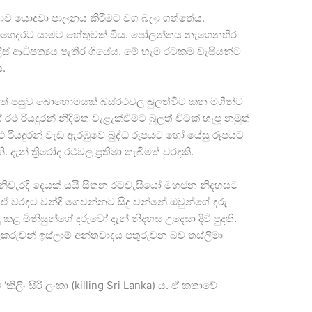
හමුදාව යොදවා පාලනය කිරීමට වග බලා ගත්තේය.
රගෙදරට යාමට හේතුවක් විය. පෝලන්තය නැගෙනහිර
ිස් ආධිපත්‍යය පැතිර ගියේය. මේ හැම රටකම වැසියන්ට
ය.
රගත් පසුව බොහොමයක් බස්රථවල බුලත්විට කන මගීන්ට
ථ රියදුරන් නිදිමත වැළැක්වීමට බුලත් විටක් හැපූ නමුත්
 රියදුරන් වැඩ ඇරඹුවේ බුද්ධ රූපයට හෝ යේසු රූපයට
දැන් ත්‍රිරෝද රථවල ප්‍රතිමා තැබීමත් වරදකි.
ළීම නිවැරදි දෙයක් යයි සිතන රටවැසියෝ මහජන නිදහසට
 ඒ වරදට වන්දි ගෙවන්නට සිදු වන්නේ ඔවුන්ගේ දරු
ු කළ මිනිසුන්ගේ දරුවෝ දැන් නිදහස උදෙසා දිවි පුදති.
ලකරුවන් ඉස්ලාම් අන්තවාදය පතුරුවන බව තස්ලිමා
කිලිං සිරි ලංකා (killing Sri Lanka) ය. ඒ කතාවේ