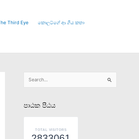
he Third Eye
කොලට්ගේ ආ ගිය කතා
S
e
a
පාඨක පීඨය
r
c
h
TOTAL VISITORS
2833061
f