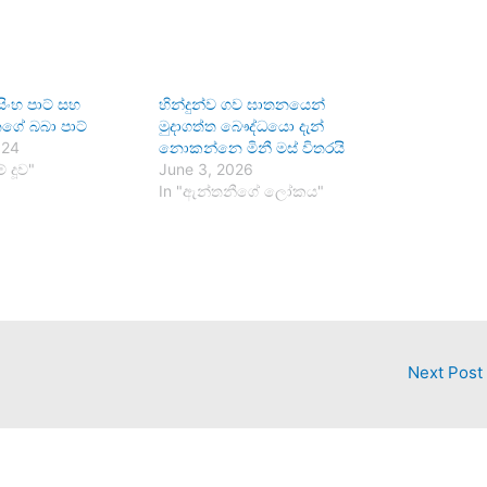
සිංහ පාට් සහ
හින්දුන්ව ගව ඝාතනයෙන්
ේ බබා පාට්
මුදාගත්ත බෞද්ධයො දැන්
024
නොකන්නෙ මිනී මස් විතරයි
් දූව"
June 3, 2026
In "ඇන්තනීගේ ලෝකය"
Next Post