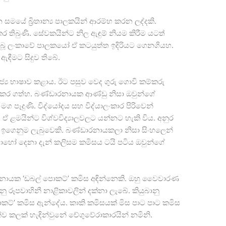
සමයේ බ්‍රිතාන්‍ය පාලකයින් ආරම්භ කරන ලද්දකි.
 තිබුණි. සේවකයින්ට නිල ඇඳුම් නියම කිරීම යටත්
ැබූ ලංකාවේ පාලකයෝ ඒ කටයුත්ත ඉදිරියට ගෙනගියහ.
 ඇඳීමට සිදුව තිබේ.
‍ය භාෂාව කළාය. ඊට පසුව වෙද ගුරු ගොවි කම්කරු
ඇඳුම කර ගත්හ. බණ්ඩාරනායක ආණ්ඩු නිසා ඔවුන්ගේ
මග පෑදුණි. විද්යෝදය සහ විද්යාලංකාර පිරිවෙන්
 ඒ ළමයින්ට විශ්වවිද්‍යාලවලට යන්නට හැකි විය. අනුර
ස් ඉගෙනුම ලැබුවෙකි. බණ්ඩාරනායකලා නිසා සිංහලෙන්
ොහෝ දෙනා දැන් කලිසම කමිසය ටයි පටිය ඔවුන්ගේ
ිසානායක ‘ඩබල් පොකට්’ කමිස අඳින්නෙකි. ඔහු වෛවාරණ
නු රූපවාහිනී නාළිකාවලින් දක්නා ලැබේ. කියුබානු
ොකට්’ කමිස ඇන්දේය. කාකි කමිසයක් මිස පාට පාට කමිස
ව කලක් හැඳින්වුනේ චේගුවේරාකාරයින් නමිනි.