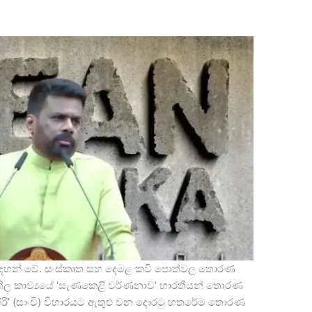
සඳහන් වේ. සංස්කෘත සහ දෙමළ කවි පොත්වල තොරණ
ත්තිල කාව්‍යයේ ‘සැණකෙළි වර්ණනාව’ භාරතීයන් තොරණ
 ගිරි’ (සාංචි) විහාරයට ඇතුළු වන දොරටු හතරේම තොරණ