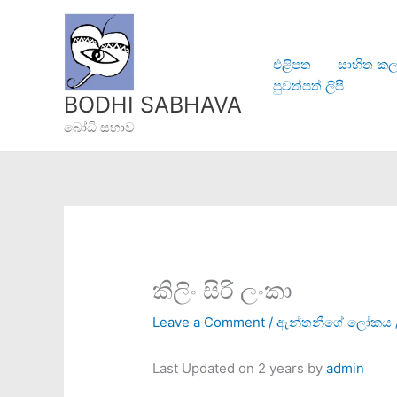
Skip
to
content
එළිපත
සාහිත කල
පුවත්පත් ලිපි
BODHI SABHAVA
බෝධි සභාව
කිලිං සිරි ලංකා
Leave a Comment
/
ඇන්තනීගේ ලෝකය
Last Updated on 2 years by
admin