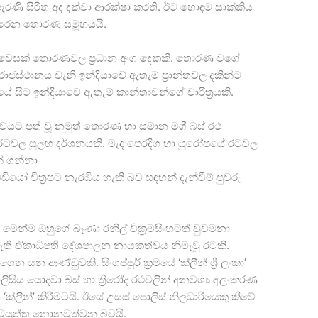
ැරණි සිරිත අද දක්වා ආරක්ෂා කරති. ඊට හොඳම සාක්කිය
ෙරෙන තොරණ සමූහයයි.
නූතන වෙසක් තොරණවල ප්‍රධාන අංග දෙකකි. තොරණ වගේ
ජස්ථානය වැනි ඉන්දියාවේ ඇතැම් ප්‍රාන්තවල දකින්ට
ේ සිට ඉන්දියාවේ ඇතැම් කාන්තාවන්ගේ චාරිත්‍රයකි.
යට පත් වූ නමුත් තොරණ හා සමාන මගී බස් රථ
ි රටවල සුලභ දර්ශනයකි. මැද පෙරදිග හා යුරෝපයේ රටවල
න් ගන්නා
ියෝ චිත්‍රපට නැරඹිය හැකි බව සඳහන් දැන්වීම් පුවරු
 මෙන්ම ඔහුගේ බෑණා රනිල් වික්‍රමසිංහටත් වුවමනා
ර ගැති ඒකාධිපති දේශපාලන නායකත්වය නිමැවූ රටකි.
ගෙන යන ආණ්ඩුවකි. සිංගප්පූර් ක්‍රමයේ ‘ක්ලීන් ශ්‍රී ලංකා’
ිසිය යොදවා බස් හා ත්‍රිරෝද රථවලින් අනවශ්‍ය අලංකරණ
්ලීන්’ කිරීමටයි. ඊයේ උසස් පොලිස් නිලධාරියෙකු කීවේ
ඒ කටයුත්ත නොනවත්වන බවයි.