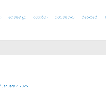
ා
ගෙන්දම් දූව
අපරාජිතා
වටවන්දනාව
ඒරොප්පේ
T
/
January 7, 2025