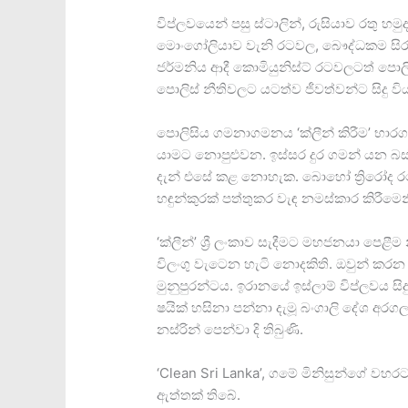
විප්ලවයෙන් පසු ස්ටාලින්, රුසියාව රතු 
මොංගෝලියාව වැනි රටවල, බෞද්ධකම සි
ජර්මනිය ආදී කොමියුනිස්ට් රටවලටත් පොල
පොලිස් නීතිවලට යටත්ව ජීවත්වන්ට සිදු වි
පොලිසිය ගමනාගමනය ‘ක්ලීන් කිරීම’ භා
යාමට නොපුළුවන. ඉස්සර දුර ගමන් යන බස් ර
දැන් එසේ කළ නොහැක. බොහෝ ත්‍රිරෝද රථ
හඳුන්කුරක් පත්තුකර වැඳ නමස්කාර කිරීමෙනි. 
‘ක්ලීන්’ ශ්‍රී ලංකාව සැදීමට මහජනයා පෙ
විලංගු වැටෙන හැටි නොදකිති. ඔවුන් කරන
මුනුපුරන්ටය. ඉරානයේ ඉස්ලාම් විප්ලවය සිද
ෂයික් හසිනා පන්නා දැමූ බංගාලි දේශ අරග
නස්රින් පෙන්වා දි තිබුණි.
‘Clean Sri Lanka’, ගමේ මිනිසුන්ගේ වහරට ‘
ඇත්තක් තිබේ.