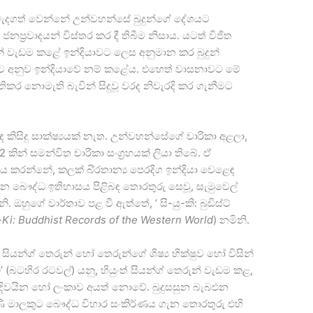
පට වැදගත් වෙන්නේ උන්වහන්සේ බුදුන්ගේ දේශයට
ජනප‍්‍රවාදයන් විස්තර කර දී තිබීම නිසාය. යටත් විජිත
තෙරුන් වැඩම කළේ ඉන්දියාවට ලෙස අනුමාන කර බුදුන්
වට අනුව ඉන්දියාවේ නම් කළේය. එහෙත් වාසනාවට මේ
තිකර නොමැති බැවින් සිදුවූ වරද නිවැරදි කර ගැනීමට
ළිබඳ කිසිදු සාක්ෂ්‍යයක් නැත. උන්වහන්සේගේ චාරිකා අළලා,
න් සමන්විත චාරිකා සංග‍්‍රහයක් ලියා තිබේ. ඒ
ය කරන්නේ, කලක් බි‍්‍රතාන්‍ය පෙරදිග ඉන්දියා වෙළෙඳ
 බෞද්ධ ඉතිහාසය පිළිබඳ තොරතුරු සෙවූ, සැමුවෙල්
ිනි. ඔහුගේ වාර්තාව පළ වී ඇත්තේ, ‘ සි-යු-කි: බුඩිස්ට්
-Ki: Buddhist Records of the Western World
) නමිනි.
ියන්ග් තෙරුන් හෝ තෙරුන්ගේ ශිෂ්‍ය භික්ෂුව හෝ විසින්
’ (බටහිර රටවල්) යනු, හියුංත් සියන්ග් තෙරුන් වැඩම කළ,
 දිවයින හෝ ලංකාව අයත් නොවේ. බුදුසසුන බැබළුන
ි මාලකුට බෞද්ධ විහාර සංකිර්ණය ගැන තොරතුරු එහි