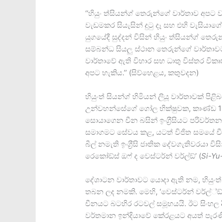
‘‘හියුං ත්සියන්ග් තෙරුන්ගේ වාර්තාව අ
වැඩමකර සියැසින් දුටු දෑ සහ එහි වැසියාගේ 
යුගයේදී සුද්දන් විසින් හියුං ත්සියන්ග් 
සම්බන්ධ සියලු ස්ථාන තෙරුන්ගේ වාර්තා
වාර්තාවේ ඇති විහාර සහ ධාතු විස්තර විකෘ
අපට හැකිය.’’ (සිව්හෙළය, කතුවදන)
හියුංත් සියන්ග් හිමියන් ලියූ වාර්තාවක් පි
උන්වහන්සේගේ ගෝල භික්ෂුවක, කාණ්ඩ 12 කි
සොයාගෙන චීන බසින් ඉංග‍්‍රීසියට පරිවර්තන
සමාගමට සේවය කළ, යටත් විජිත සමයේ චීන
බීල් නමැති ඉංග‍්‍රීසි ජාතික දේවගැතිවරයා විස
රෙකෝඞ්ස් ඔෆ් ද වෙස්ටර්න් වර්ල්ඞ්’ (
Si-Yu
දේශාටන වාර්තාවට යොදා ඇති නම, හියුංත් ස
තබන ලද නමකි. මෙහි, ‘වෙස්ටර්න් වර්ල්්ඞ්
චීනයට බටහිර රටවල් සමූහයයි. ඊට සිංහල
වර්තමාන ඉන්දියාවේ කේරළයට අයත් පැරණ