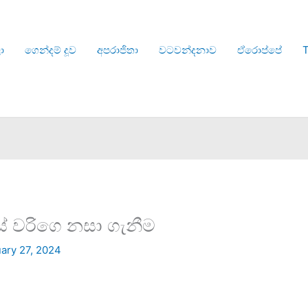
ා
ගෙන්දම් දූව
අපරාජිතා
වටවන්දනාව
ඒරොප්පේ
T
 වරිගෙ නසා ගැනීම
ary 27, 2024