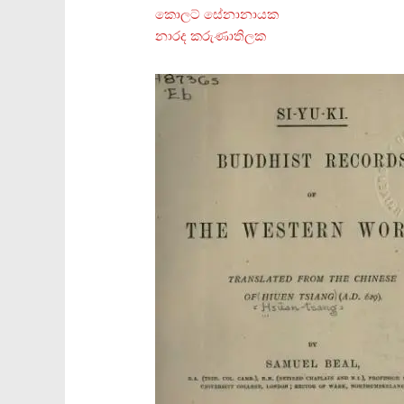
කොලට් සේනානායක
නාරද කරුණාතිලක