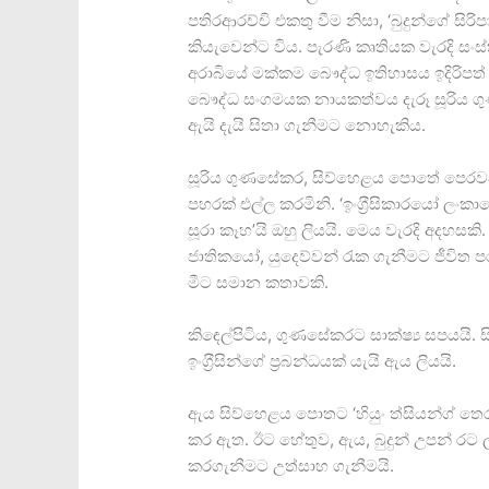
පතිරආරච්චි එකතු වීම නිසා, ‘බුදුන්ගේ සිරිප
කියැවෙන්ට විය. පැරණි කෘතියක වැරදි සංස්
අරාබියේ මක්කම බෞද්ධ ඉතිහාසය ඉදිරිපත් ක
බෞද්ධ සංගමයක නායකත්වය දැරූ සූරිය 
ඇයි දැයි සිතා ගැනීමට නොහැකිය.
සූරිය ගුණසේකර, සිව්හෙළය පොතේ පෙරවදන අ
පහරක් එල්ල කරමිනි. ‘ඉංග‍්‍රීසිකාරයෝ ලං
සූරා කෑහ’යි ඔහු ලියයි. මෙය වැරදි අදහසකි
ජාතිකයෝ, යුදෙව්වන් රැක ගැනීමට ජීවිත පරදුව
මීට සමාන කතාවකි.
කිඳෙල්පිටිය, ගුණසේකරට සාක්ෂ්‍ය සපයයි. සි
ඉංග‍්‍රීසින්ගේ ප‍්‍රබන්ධයක් යැයි ඇය ලියයි.
ඇය සිව්හෙළය පොතට ‘හියුං ත්සියන්ග් තෙරු
කර ඇත. ඊට හේතුව, ඇය, බුදුන් උපන් රට 
කරගැනීමට උත්සාහ ගැනීමයි.