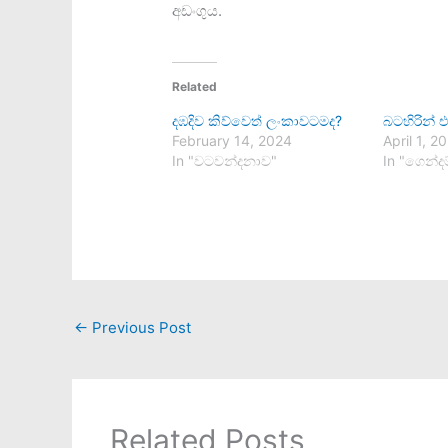
අඩංගුය.
Related
දඹදිව කිව්වෙත් ලංකාවටමද?
බටහිරින් 
February 14, 2024
April 1, 2
In "වටවන්දනාව"
In "ගෙන්දම
←
Previous Post
Related Posts