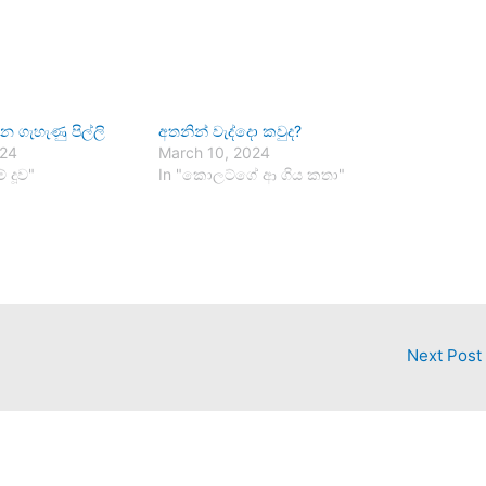
එන ගැහැණු පිල්ලි
අතනින් වැද්දො කවුද?
024
March 10, 2024
් දූව"
In "කොලට්ගේ ආ ගිය කතා"
Next Post