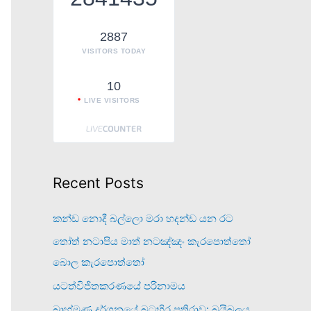
o
r
2887
VISITORS TODAY
:
10
LIVE VISITORS
Recent Posts
කන්ඩ නොදී බල්ලො මරා හදන්ඩ යන රට
තෝත් නටාපිය මාත් නටඤ්ඤං කැරපොත්තෝ
බොල කැරපොත්තෝ
යටත්විජිතකරණයේ පරිනාමය
බ්‍රාහ්මණ දර්ශනයේ බටහිර ප්‍රතිරාව: බයිබලය