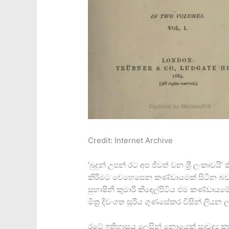
Credit: Internet Archive
‘බුදුන් උපන් රට අප ජීවත් වන ශ‍්‍රී ලංකා
කිරීමට වෙහෙසෙන කණ්ඩායමක් සිටින බව 
සුභාෂිනී කුමාරි කිඳෙල්පිටිය එම කණ්ඩායම
මිත‍්‍ර දිවංගත සූරිය ගුණසේකර විසින් ලියන ල
රටේ ඉතිහාසය ලෙසින් නොයෙක් සාවද්‍ය කත