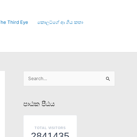
he Third Eye
කොලට්ගේ ආ ගිය කතා
S
e
a
පාඨක පීඨය
r
c
h
TOTAL VISITORS
2841435
f