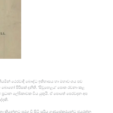
වයි’ කියමින් ථෙරවාදී බෞද්ධ ඉතිහාසය හා මහාවංශය පච
බොහෝ පිරිසක් දනිති. ‘සිවුහෙළය’ පොත රචනා කළ
ේ ප‍්‍රධාන ලේඛිකාවක විය යුතුයි. ඒ පොතේ පෙරවදන අප
ද්දකි.
ා කියන්නට පුරුදු වී සිටි සූරිය ගුණසේකරයන්ට ජයරත්න