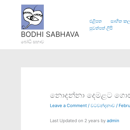
Skip
to
content
එළිපත
සාහිත කල
පුවත්පත් ලිපි
BODHI SABHAVA
බෝධි සභාව
නොදන්නා දෙමළට ගොස්
Leave a Comment
/
වටවන්දනාව
/
Febru
Last Updated on 2 years by
admin