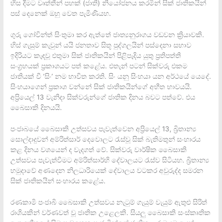
හිස දීමට වෘත්තීන් පහක් (ජාති) නියෝජනය කරමින් සික් ජාතිකයින්
පස් දෙනෙක් ඔහු වෙත පැමිණියහ.
ගුරු ගෝවින්ත් සිංතුමා කර ඇත්තේ ජාත්‍යනුරාගය වඩවන ක්‍රියාවකි.
හිස් ගැසුම් කැවුන් යයි ජනතාව සිතූ පුද්ගලයින් පස්දෙනා සභාව
ඉදිරියට කැඳවූ එතුමා සික් ජාතිකයින් පිළිපැදිය යුතු ප්‍රතිපත්ති
සංග්‍රහයක් ප්‍රකාශයට පත් කළේය. එතැන් පටන් සික්වරු එකම
ජාතියක් වී ‘සිං’ නම භාවිත කරති. සිං යනු සිංහයා යන අර්ථයේ යෙදේ.
සිංහයාගෙන් ප්‍රකාශ වන්නේ සික් ජාතිකයින්ගේ අභීත භාවයයි.
අප්‍රියෙල් 13 වැනිදා සික්වරුන්ගේ ජාතික දිනය බවට පත්වේ. එය
බෛසාකි දිනයයි.
පංජාබයේ බෛසාකි උත්සවය පැවැත්වෙන අප්‍රියෙල් 13, බ්‍රිතාන්‍ය
සොල්දාදුවන් අම්රිත්සාර් දෙවොලට රැස්වූ සික් බැතිමතුන් සංහාරය
කළ දිනය වශයෙන් ද වැදගත් වේ. සික්වරු වාර්ෂික බෛසාකි
උත්සවය පැවැත්වීමට අම්රිත්සාර්හි දේවාලයට රැස්ව සිටියහ. බ්‍රිතාන්‍ය
හමුදාවේ අණදෙන නිලධාරියෙක් දේවාලය වටකර අවුරුද්ද සමරන
සික් ජාතිකයින් සංහාරය කළේය.
රණකාමි පංජාබි බෛසාකි උත්සවය නැටුම් ගැයුම් වැයුම් ඇතුළු සිරිත්
රාශියකින් වර්ණවත් වූ ජාතික උළෙලකි. සියලු බෛසාකි සංස්කෘතික