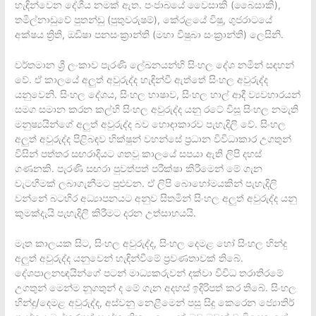
හැඳින්වෙන දේශීය නමක් ඇත. පංජාබයේ වෛසාකි (බෛසාකි),
තමිල්නාඩුවේ පුතන්ඩු (පුතුවරුෂම්), කේරළයේ විෂු, ගුජරාටයේ
අක්ෂය ත්‍රිති, ඔඩිෂා පනසංක්‍රාන්ති (මහා විෂුබා සංක්‍රාන්ති) ලෙසිනි.
වර්තමාන ශ්‍රී ලංකාව පැරණි ලේඛනයන්හි සිංහල දේශ නමින් සඳහන්
වේ. ඒ කාලයේ අලුත් අවුරුද්ද හැඳින්වී ඇත්තේ සිංහල අවුරුද්ද
යනුවෙනි. සිංහල දේශය, සිංහල භාෂාව, සිංහල හාල් ආදී ව්‍යවහාරයන්
සමග සමාන කරන කල්හි සිංහල අවුරුද්ද යනු රටේ විසූ සිංහල නමැති
මනුෂ්‍යයින්ගේ අලුත් අවුරුද්ද බව හොඳාකාරව පැහැදිලි වේ. සිංහල
අලුත් අවුරුද්ද පිළිබඳව භික්ෂුන් වහන්සේ ප්‍රධාන විවිධාකාර උගතුන්
විසින් පත්තර සඟරාදියට ගතවූ කාලයේ සපයා ඇති ලිපි දහස්
ගණනකි. පැරණි සඟරා පුවත්පත් පරීක්ෂා කිරීමෙන් මේ ගැන
වැටහීමක් ලබාගැනීමට පුළුවන. ඒ ලිපි බොහෝමයකින් පැහැදිලි
වන්නේ බටහිර අධ්‍යාපනයට අනුව සිතමින් සිංහල අලුත් අවුරුද්ද යනු
කුමක්දැයි පැහැදිලි කිරීමට දරන උත්සාහයයි.
මෑත කාලයක සිට, සිංහල අවුරුද්ද, සිංහල දෙමළ හෝ සිංහල හින්දු
අලුත් අවුරුද්ද යනුවෙන් හැඳින්වීමේ ප්‍රවණතාවක් තිබේ.
දේශපාලනඥයින්ගේ පටන් මාධ්‍යකරුවන් දක්වා විවිධ තරාතිරමේ
උගතුන් මෙන්ම නූගතුන් ද මේ ගැන අදහස් ඉදිරිපත් කර තිබේ. සිංහල
හින්දු/දෙමළ අවුරුද්ද, අස්වනු නෙළීමෙන් පසු සිදු කෙරෙන ජ්‍යොතිර්