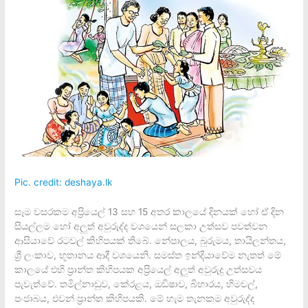
Pic. credit: deshaya.lk
සෑම වසරකම අප්‍රියෙල් 13 සහ 15 අතර කාලයේ දිනයක් හෝ ඒ දින
සියල්ලම හෝ අලුත් අවුරුද්ද වශයෙන් සලකා උත්සව පවත්වන
ආසියාවේ රටවල් කිහිපයක් තිබේ. නේපාලය, බුරුමය, තායිලන්තය,
ශ්‍රී ලංකාව, භූතානය ආදී වශයෙනි. සමස්ත ඉන්දියාවේම නැතත් මේ
කාලයේ එහි ප්‍රාන්ත කිහිපයක අප්‍රියෙල් අලුත් අවුරුදු උත්සවය
පැවැත්වේ. තමිල්නාඩුව, කේරළය, ඔඩිෂාව, බිහාරය, හිමචල්,
පංජාබය, එවන් ප්‍රාන්ත කිහිපයකි. මේ හැම තැනකම අවුරුද්ද