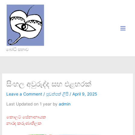
Skip
to
content
බෝධි සභාව
සිංහල අවුරුද්ද සහ එළහරක්
Leave a Comment
/
පුවත්පත් ලිපි
/
April 9, 2025
Last Updated on 1 year by
admin
කොලට් සේනානායක
නාරද කරුණාතිලක