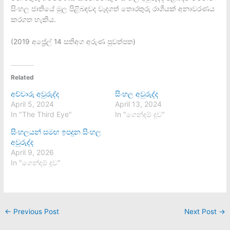
සිං
හල ජාතියේ මුල පිළිබඳවද වැදගත් තොරතුරු රාශියක් අනාවරණය
කරගත හැකිය.
(2019 අප්‍රේල් 14 සතිඅග අරුණ පුවත්පත)
Related
අච්චාරු අවුරුද්ද
සිංහල අවුරුද්ද
April 5, 2024
April 13, 2024
In "The Third Eye"
In "ගෙන්දම් දූව"
සිංහලයන් සමඟ ඉපදුන සිංහල
අවුරුද්ද
April 9, 2026
In "ගෙන්දම් දූව"
←
Previous Post
Next Post
→