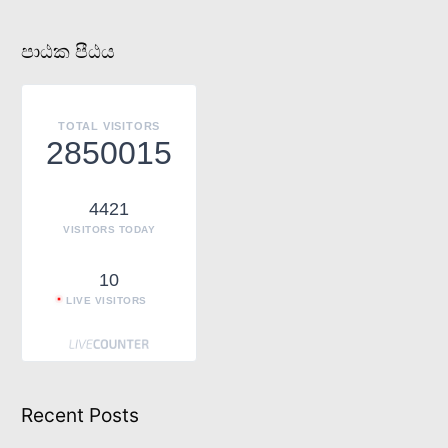
e
a
පාඨක පීඨය
r
c
h
TOTAL VISITORS
f
2850015
o
r
4421
:
VISITORS TODAY
10
LIVE VISITORS
Recent Posts