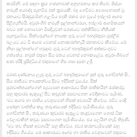
කරමිනි. මේ සඳහා ක්‍රම ගණනාවක් අනුගමනය කර තිබේ. ජිස්යා
නමැති අයබද්ද පැනවීම එක් ක්‍රමයකි. බදු ගෙවීමට අපොහොසත් වූ
ජනයාට සිරදඬුවමින් ගැලවිය හැකි එකම මග වූයේ ඉස්ලාම් ආගම
පිළිගැනීමයි. අවුරාංශිබ් නමැති සුල්තාන්වරයා, ඉස්ලාම් ආගමිකයන්
බවට පත් නොවෙන මිසදිටුවන් මරණයට පත්කිරීමට නීතියක්
පැනවූවේය. සික්වරුන්ගේ නායක ගුරු ටෙග් බහදුර්තුමා මුස්ලිම්
බලයට යට වී ආගම වෙනස් නොකරන්නැයි ජනතාවට කීවේය. මේ
නිසා සුල්තාන්ගේ හමුදාව ගුරු ටෙග් බහදුර්තුමන් අත්අඩංගුවට
ගත්තේය. නමුත් එතුමා සිය මතය වෙනස් නොකළේය. අවුරාංශිබ්ගේ
අණ පරිදි ප්‍රසිද්ධියේ එතුමාගේ හිස ගසා දමන ලදී.
මරණ දණ්ඩනය ලැබූ ගුරු ටෙග් බහදුර්තුමාගේ පුත් ගුරු ගෝවින්ත් සිං,
සිය ජාතියට නායකත්වය දීමට ඉදිරිපත් වූයේය. සික්
පුරාවෘත්තයන්ගෙන් පැවසෙන ආකාරයට සික් ජාතිකයින් රැස්කරවූ
ඔහු කුඩාරම ඇතුළේ සිට කඩුවක් ඔසවාගෙන වේදිකාවට පැමිණ,
‘මට ආගම හා ජාතිය වෙනුවෙන් හිසක් අවශ්‍යයි’ කීවේය. එවිට රෙදි
සෝදන වෘත්තිය කළ තරුණයෙක් ඉදිරියට පැමිණියේය. ගුරු
ගෝවින්ත් සිං, තරුණයා කුඩාරම ඇතුළට කැඳවාගෙන ගොස් ටික
වේලාවකින් කඩුව ඔසවාගෙන පැමීණියේය. එය ලෙයින් නෑවී තිබුණි.
“මට තව හිසක් අවශ්‍යයි” ඔහු කීවේය. එවර කරනවෑමියෙක් ඔහු
ඉදිරියට ගියේය. මේ ආකාරයට ආගම හා ජාතිය වෙනුවෙන් එතුමාට