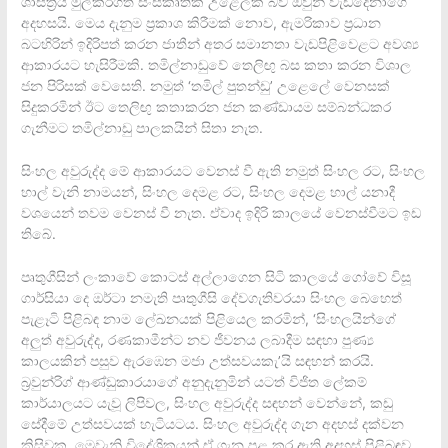
ශාස්ත්‍රය මුල්කරගත් සංස්කෘතික උළෙලක් බව ඔවුන් වැඩිදෙනාගේ
අදහසයි. මෙය දැනුම ප්‍රකාශ කිරීමක් නොව, ඇමරිකාව ප්‍රධාන
බටහිරින් ඉදිරිපත් කරන ජාතීන් අතර සමානතා වැඩපිළිවෙළට අවශ්‍ය
ආකාරයට හැසිරීමකි. තමිල්නාඩුවේ තෙලිඟු බස කතා කරන විශාල
ජන පිරිසක් වෙසෙති. නමුත් ‘තමිල් පුතන්ඩු’ උළෙලේ වෙනසක්
සිදුකරමින් ඊට තෙලිඟු කතාකරන ජන කණ්ඩායම සම්බන්ධකර
ගැනීමට තමිල්නාඩු පාලකයින් සිතා නැත.
සිංහල අවුරුද්ද මේ ආකාරයට වෙනස් වී ඇති නමුත් සිංහල රට, සිංහල
හාල් වැනි නාමයන්, සිංහල දෙමළ රට, සිංහල දෙමළ හාල් යනාදී
වශයෙන් තවම වෙනස් වී නැත. ඒවාද ඉදිරි කාලයේ වෙනස්වීමට ඉඩ
තිබේ.
පෘතුගීසින් ලංකාවේ කොටස් අල්ලාගෙන සිටි කාලයේ ගෝවේ විසූ
ගාර්සියා දෙ ඔර්ටා නමැති පෘතුගීසි දේවගැතිවරයා සිංහල බෙහෙත්
පැළෑටි පිළිබඳ නාම ලේඛනයක් පිළියෙල කරමින්, ‘සිංහලයින්ගේ
අලුත් අවුරුද්ද, රණකාමීන්ට නව ජීවනය ලබාදීම සඳහා පුණ්‍ය
කාලයකින් පසුව ඇරඹෙන මජා උත්සවයකැ’යි සඳහන් කරයි.
බ්‍රවුන්රිග් ආණ්ඩුකාරයාගේ අනුදැනුමින් යටත් විජිත ලේකම්
කාර්යාලයට යැවූ ලිපිවල, සිංහල අවුරුද්ද සඳහන් වෙන්නේ, කඩු
සේදීමේ උත්සවයක් හැටියටය. සිංහල අවුරුද්ද ගැන අදහස් දක්වන
කිසිවකු, මෙවැනි විදේශිකයන් ඒ ගැන පළ කර ඇති අදහස් පිළිබඳව