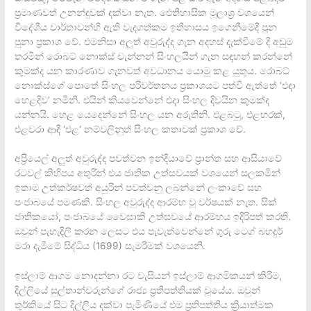
ප්‍රමාණවත් උනන්දුවක් දක්වා නැත. ඓතිහාසික මූලාශ්‍ර වශයෙන්
විදේශීය වාර්තාවන්හි ඇති වැදගත්කම ඉතිහාසය ඉගෙනීමේදී පුන
පුනා ප්‍රකාශ වේ. එමනිසා අලුත් අවුරුද්ද ගැන අදහස් දැක්වීමේ දී අඩුම
තරමින් රොබට් නොක්ස් වැන්නන් සිංහලයින් ගැන සඳහන් කරන්නේ
කුමක්ද යන කාරණාව ගැනවත් අවධානය යොමු කළ යුතුය. රොබට්
නොක්ස්ගේ පොතේ සිංහල පරිවර්තනය ප්‍රකාශයට පත්වී ඇත්තේ ‘එදා
හෙළදිව’ නමිනි. එයින් කියවෙන්නේ එදා සිංහල දිවයින කුමක්ද
යන්නයි. හෙළ යෙදෙන්නේ සිංහල යන අරුතිනි. එළබටු, එළහරක්,
එළවරා ආදී ‘එළ‘ නම්වලිනුත් සිංහල කතාවක් ප්‍රකාශ වේ.
අප්‍රියෙල් අලුත් අවුරුද්ද පවත්වන ඉන්දියාවේ ප්‍රාන්ත සහ ආසියාවේ
රටවල් කිහිපය අතුරින් එය ජාතික උත්සවයක් වශයෙන් සලකමින්
ඉතාම උත්කර්ෂවත් අයුරින් පවත්වනු ලබන්නේ ලංකාවේ සහ
පංජාබයේ පමණකි. සිංහල අවුරුද්ද ආරම්භ වූ වර්ෂයක් නැත. සික්
ජාතිකයෝ, පංජාබයේ වෛසාකි උත්සවයේ ආරම්භය ඉදිරිපත් කරති.
ඔවුන් පැහැදිලි කරන ලෙසට එය පැවැත්වෙන්නේ ගුරු ටෙග් බහදුර්
මරා දැමීමේ සිද්ධිය (1699) සැමරීමක් වශයෙනි.
ඉස්ලාම් ආගම නොදන්නා රට වැසියන් ඉස්ලාම් ආගමිකයන් කිරීම,
දිල්ලියේ සුල්තාන්වරුන්ගේ රාජ්‍ය ප්‍රතිපත්තියක් වූයේය. ඔවුන්
තුර්කියේ සිට දිල්ලිය දක්වා පැමිණියේ එම ප්‍රතිපත්තිය ක්‍රියාත්මක