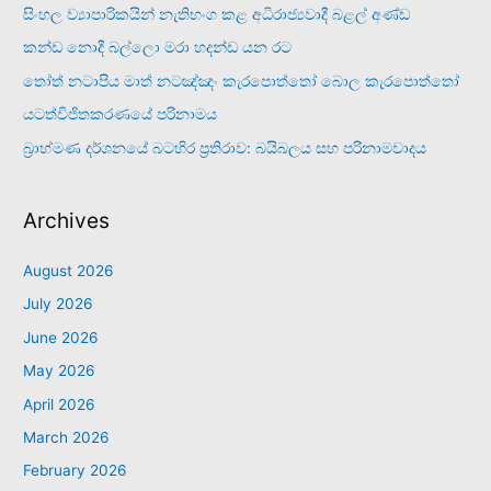
සිංහල ව්‍යාපාරිකයින් නැතිභංග කළ අධිරාජ්‍යවාදී බළල් අණ්ඩ
කන්ඩ නොදී බල්ලො මරා හදන්ඩ යන රට
තෝත් නටාපිය මාත් නටඤ්ඤං කැරපොත්තෝ බොල කැරපොත්තෝ
යටත්විජිතකරණයේ පරිනාමය
බ්‍රාහ්මණ දර්ශනයේ බටහිර ප්‍රතිරාව: බයිබලය සහ පරිනාමවාදය
Archives
August 2026
July 2026
June 2026
May 2026
April 2026
March 2026
February 2026