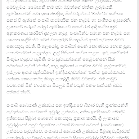
අංග අතීතයේ සිට පැවතෙන පංජාබින්ගේ ජාතික උරුමයට අයත්
මෙවලම්ය. බෛසාකි නම පවා ඔවුන්ගේ ජාතික උරුමයකි.
ඇමරිකාවෙහි පවා ඉතා ජනප්‍රිය, සික්වරුන්ගේ ‘බන්ග්රා’ සංගීතය
සකස් වී ඇත්තේ පංජාබි පාරම්පරික ජන නැටුම් හා සංගීතය ඇසුරෙනි.
ලංකාවේ තරුණ පරපුර ඇමරිකාවේ පොප් රැප් ආදි සංගීත ක්‍රම
අනුකරණය කරමින් දඟලන නමුදු, පංජාබින්ට සමාන ජන නැටුම් සහ
ගායනා ඉංග්‍රීසින්ට යටත් වනතුරුම සිංහලයින් අතර පැවතුන බවට
තොරතුරු පවතී. සිංහලයෝද, පංජාබින් මෙන් කොණ්ඩය නොකැපූහ.
තොප්පාරමක් පැලැන්දහ. උල් පිහියක් භාවිත කළහ. ගුරු ගෝවින්ත්
සිංතුමා හමුවට පැමිණි පංච පුද්ගයන්ගෙන් හෙළිවන්නේ සික්
සමාජයේ පැවති ‘ජාතිය’, කුල ක්‍රමයක් නොවන බවයි. සුල්තාන්වරු
ඉස්ලාම් ආගම පැතිරවීමේදී ඉන්දියානුවන්ගේ ‘ජාතිය’ ප්‍රයෝජනයට
ගත්තෙ කොහොමද කියල පැහැදිලි කිරීම වටිනවා. එහි පාඩුව
වටහාගත් සික් නායකයා සියලුම සික්වරුන් එකම ජාතියක් බවට
පත්කර තිබේ.
පංජාබි බෛසාකි උත්සවය සහ ඉන්දියාවේ බිහාර වැනි ප්‍රාන්තයන්හි
පැවැත්වෙන වෛසාකි අවුරුදු උත්සවය, අතීත ඉන්දියාවේ බෞද්ධ
ඉතිහාසය පිළිබඳ බොහෝ තොරතුරු ප්‍රකාශ කරයි. ශ්‍රී ලංකාවේ
අවුරුද්දෙන් පසුව එළඹෙන වෙසක් මාසයේ වෙසක් (වෛශාක්‍ය)
උත්සවය පැවැත්වේ. පංජාබයේ බෛසාකි උත්සවය පිළිබඳ වැඩිදුරටත්
තොරතුරු ගවේෂණය කරන්නෙකුට සිංහල අවුරුද්ද පිළිබඳව මෙන්ම