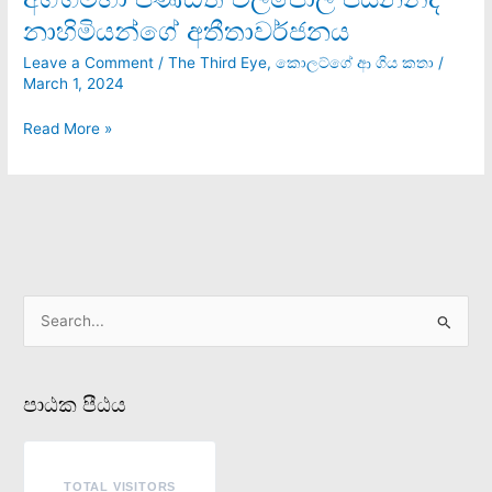
බේරුණු,
නාහිමියන්ගේ අතීතාවර්ජනය
ඇමරිකාවේ
Leave a Comment
/
The Third Eye
,
කොලට්ගේ ආ ගිය කතා
/
ප‍්‍රධාන
March 1, 2024
සංඝ
නායක
Read More »
අග්ගමහා
පණ්ඩිත
වල්පොල
පියනන්ද
නාහිමියන්ගේ
අතීතාවර්ජනය
S
e
a
පාඨක පීඨය
r
c
h
TOTAL VISITORS