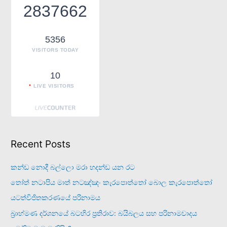
f
2837662
o
r
5356
:
VISITORS TODAY
10
LIVE VISITORS
Recent Posts
කන්ඩ නොදී බල්ලො මරා හදන්ඩ යන රට
තෝත් නටාපිය මාත් නටඤ්ඤං කැරපොත්තෝ බොල කැරපොත්තෝ
යටත්විජිතකරණයේ පරිනාමය
බ්‍රාහ්මණ දර්ශනයේ බටහිර ප්‍රතිරාව: බයිබලය සහ පරිනාමවාදය