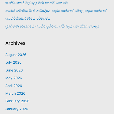
කන්ඩ නොදී බල්ලො මරා හදන්ඩ යන රට
තෝත් නටාපිය මාත් නටඤ්ඤං කැරපොත්තෝ බොල කැරපොත්තෝ
යටත්විජිතකරණයේ පරිනාමය
බ්‍රාහ්මණ දර්ශනයේ බටහිර ප්‍රතිරාව: බයිබලය සහ පරිනාමවාදය
Archives
August 2026
July 2026
June 2026
May 2026
April 2026
March 2026
February 2026
January 2026