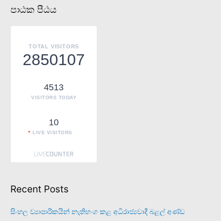
a
පාඨක පීඨය
r
c
h
TOTAL VISITORS
f
2850107
o
r
4513
:
VISITORS TODAY
10
LIVE VISITORS
Recent Posts
සිංහල ව්‍යාපාරිකයින් නැතිභංග කළ අධිරාජ්‍යවාදී බළල් අණ්ඩ