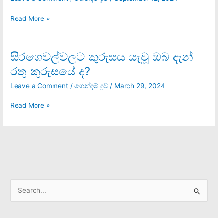
මාලිමාවේ
අලුත්
Read More »
ව්‍යවස්ථාව!
සිරගෙවල්වලට කුරුසය යැවූ ඔබ දැන්
සිරගෙවල්වලට
කුරුසය
රතු කුරුසයේ ද?
යැවූ
ඔබ
Leave a Comment
/
ගෙන්දම් දූව
/
March 29, 2024
දැන්
රතු
Read More »
කුරුසයේ
ද?
S
e