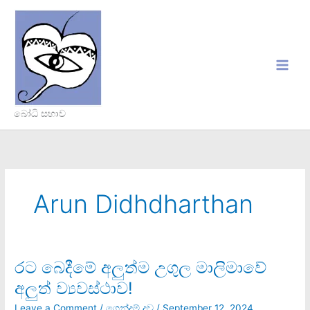
Skip
to
content
බෝධි සභාව
Arun Didhdharthan
රට බෙදීමේ අලුත්ම උගුල මාලිමාවේ
රට
බෙදීමේ
අලුත් ව්‍යවස්ථාව!
අලුත්ම
උගුල
Leave a Comment
/
ගෙන්දම් දූව
/
September 12, 2024