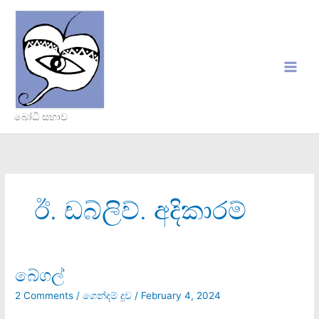
Skip
to
content
බෝධි සභාව
ඊ. ඩබ්ලිව්. අදිකාරම්
බේගල්
බේගල්
2 Comments
/
ගෙන්දම් දූව
/
February 4, 2024