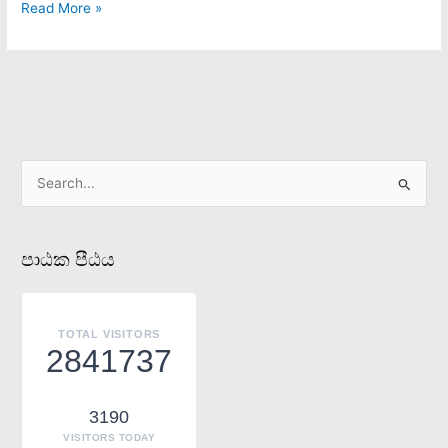
Read More »
S
e
a
පාඨක පීඨය
r
c
h
TOTAL VISITORS
f
2841737
o
r
3190
:
VISITORS TODAY