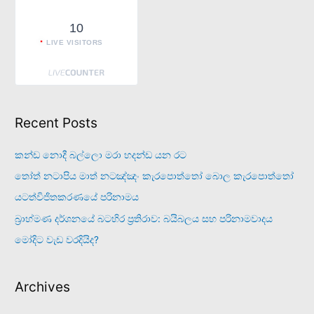
10
LIVE VISITORS
Recent Posts
කන්ඩ නොදී බල්ලො මරා හදන්ඩ යන රට
තෝත් නටාපිය මාත් නටඤ්ඤං කැරපොත්තෝ බොල කැරපොත්තෝ
යටත්විජිතකරණයේ පරිනාමය
බ්‍රාහ්මණ දර්ශනයේ බටහිර ප්‍රතිරාව: බයිබලය සහ පරිනාමවාදය
මෝදිට වැඩ වරදියිද?
Archives