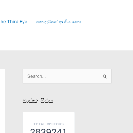
he Third Eye
කොලට්ගේ ආ ගිය කතා
S
e
a
පාඨක පීඨය
r
c
h
TOTAL VISITORS
2839241
f