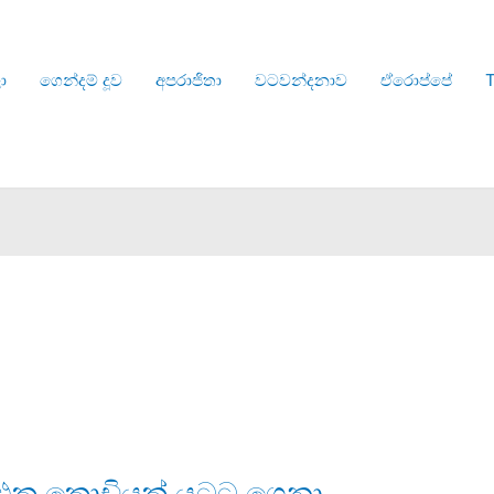
ා
ගෙන්දම් දූව
අපරාජිතා
වටවන්දනාව
ඒරොප්පේ
T
 එක කොඩියක් යටට ගෙනා