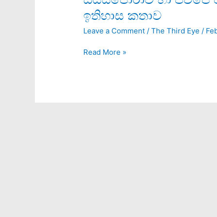
හා
ඉතිහාස කතාව
ජවිපෙ
Leave a Comment
/
The Third Eye
/
Fe
එක
කොඩියක්
Read More »
යටට
ගෙනා
ඉතිහාස
කතාව