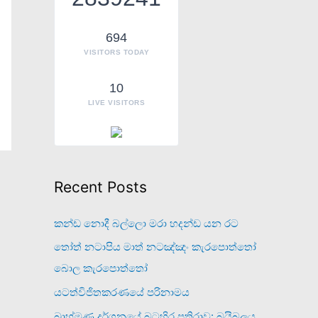
o
r
694
VISITORS TODAY
:
10
LIVE VISITORS
Recent Posts
කන්ඩ නොදී බල්ලො මරා හදන්ඩ යන රට
තෝත් නටාපිය මාත් නටඤ්ඤං කැරපොත්තෝ
බොල කැරපොත්තෝ
යටත්විජිතකරණයේ පරිනාමය
බ්‍රාහ්මණ දර්ශනයේ බටහිර ප්‍රතිරාව: බයිබලය