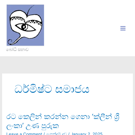
Skip
to
content
බෝධි සභාව
ධර්මිෂ්ට සමාජය
රට කෙලින් කරන්න ගෙනා ‘ක්ලීන් ශ්‍රී
රට
කෙලින්
ලංකා’ උණ පුරුක
කරන්න
ගෙනා
Leave a Comment
/
ගෙන්දම් දූව
/
January 2, 2025