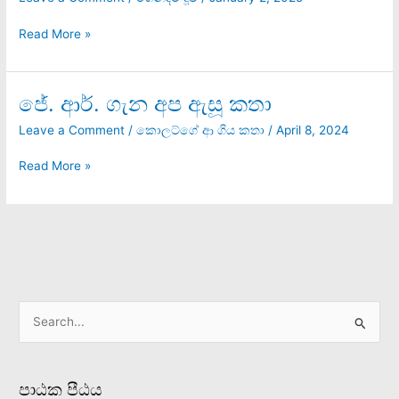
‘ක්ලීන්
ශ්‍රී
Read More »
ලංකා’
උණ
පුරුක
ජේ. ආර්. ගැන අප ඇසූ කතා
ජේ.
ආර්.
Leave a Comment
/
කොලට්ගේ ආ ගිය කතා
/
April 8, 2024
ගැන
අප
Read More »
ඇසූ
කතා
S
e
a
පාඨක පීඨය
r