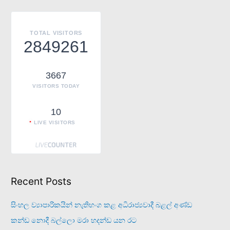
c
h
TOTAL VISITORS
f
2849261
o
r
3667
:
VISITORS TODAY
10
LIVE VISITORS
Recent Posts
සිංහල ව්‍යාපාරිකයින් නැතිභංග කළ අධිරාජ්‍යවාදී බළල් අණ්ඩ
කන්ඩ නොදී බල්ලො මරා හදන්ඩ යන රට