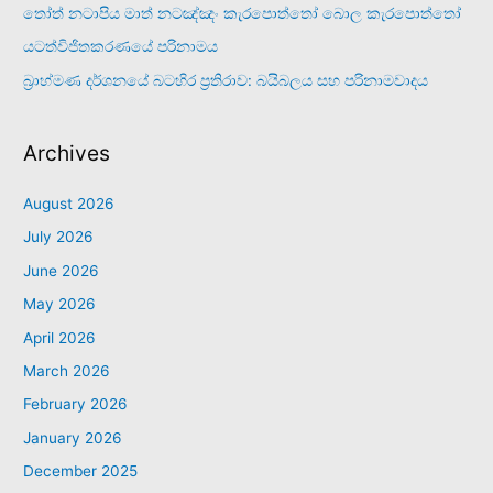
තෝත් නටාපිය මාත් නටඤ්ඤං කැරපොත්තෝ බොල කැරපොත්තෝ
යටත්විජිතකරණයේ පරිනාමය
බ්‍රාහ්මණ දර්ශනයේ බටහිර ප්‍රතිරාව: බයිබලය සහ පරිනාමවාදය
Archives
August 2026
July 2026
June 2026
May 2026
April 2026
March 2026
February 2026
January 2026
December 2025