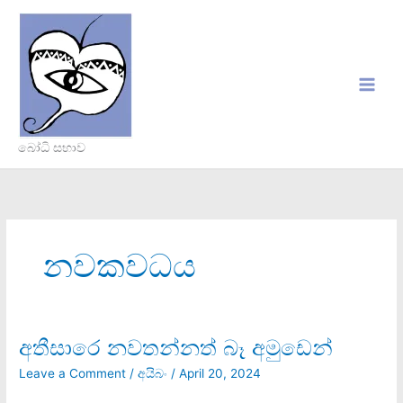
Skip
to
content
බෝධි සභාව
නවකවධය‍
අතීසාරෙ නවතන්නත් බෑ අමුඩෙන්
අතීසාරෙ
නවතන්නත්
Leave a Comment
/
අයිබං
/
April 20, 2024
බෑ
අමුඩෙන්