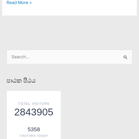
Read More »
S
e
a
පාඨක පීඨය
r
c
h
TOTAL VISITORS
f
2843905
o
r
5358
:
VISITORS TODAY