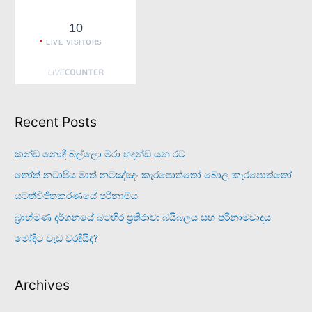
10
LIVE VISITORS
Recent Posts
කන්ඩ නොදී බල්ලො මරා හදන්ඩ යන රට
තෝත් නටාපිය මාත් නටඤ්ඤං කැරපොත්තෝ බොල කැරපොත්තෝ
යටත්විජිතකරණයේ පරිනාමය
බ්‍රාහ්මණ දර්ශනයේ බටහිර ප්‍රතිරාව: බයිබලය සහ පරිනාමවාදය
මෝදිට වැඩ වරදියිද?
Archives