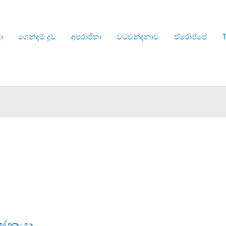
ා
ගෙන්දම් දූව
අපරාජිතා
වටවන්දනාව
ඒරොප්පේ
T
පූජකයා