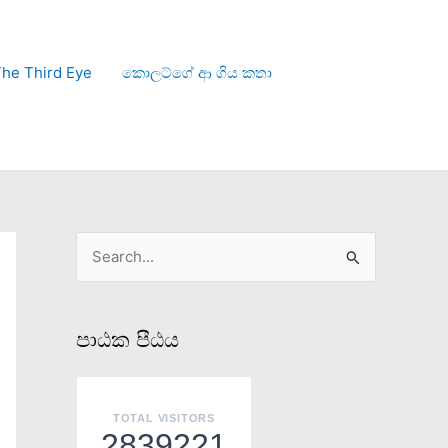
he Third Eye
කොලට්ගේ ආ ගිය කතා
S
e
a
පාඨක පීඨය
r
c
h
TOTAL VISITORS
2839221
f