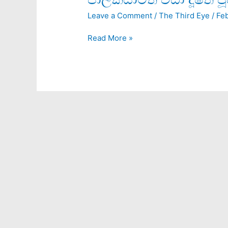
වඩා
Leave a Comment
/
The Third Eye
/
Feb
දූෂිත
පූජකයා
Read More »