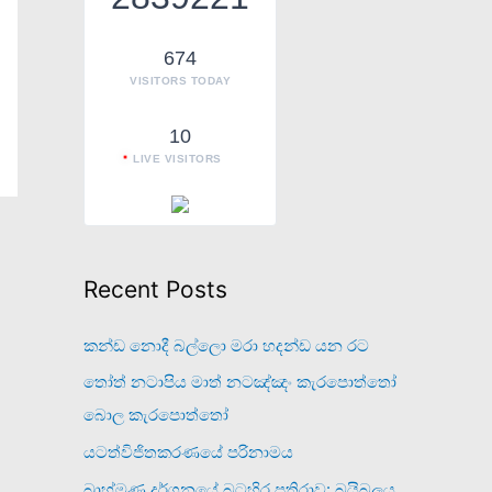
o
r
674
VISITORS TODAY
:
10
LIVE VISITORS
Recent Posts
කන්ඩ නොදී බල්ලො මරා හදන්ඩ යන රට
තෝත් නටාපිය මාත් නටඤ්ඤං කැරපොත්තෝ
බොල කැරපොත්තෝ
යටත්විජිතකරණයේ පරිනාමය
බ්‍රාහ්මණ දර්ශනයේ බටහිර ප්‍රතිරාව: බයිබලය