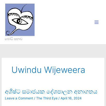
Skip
to
content
බෝධි සභාව
Uwindu Wijeweera
අශිෂ්ට සමාජයක දේශපාලන අනාගතය
අශිෂ්ට
සමාජයක
Leave a Comment
/
The Third Eye
/
April 16, 2024
දේශපාලන
අනාගතය