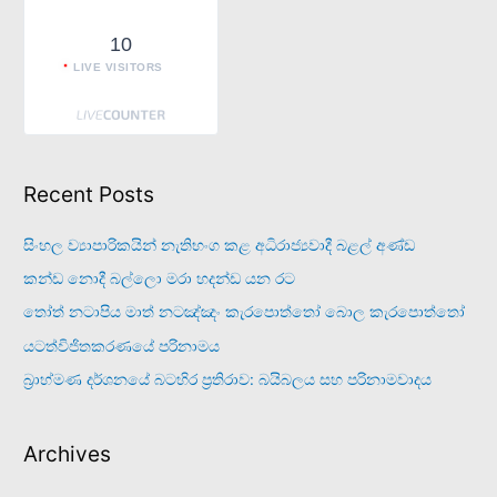
10
LIVE VISITORS
Recent Posts
සිංහල ව්‍යාපාරිකයින් නැතිභංග කළ අධිරාජ්‍යවාදී බළල් අණ්ඩ
කන්ඩ නොදී බල්ලො මරා හදන්ඩ යන රට
තෝත් නටාපිය මාත් නටඤ්ඤං කැරපොත්තෝ බොල කැරපොත්තෝ
යටත්විජිතකරණයේ පරිනාමය
බ්‍රාහ්මණ දර්ශනයේ බටහිර ප්‍රතිරාව: බයිබලය සහ පරිනාමවාදය
Archives