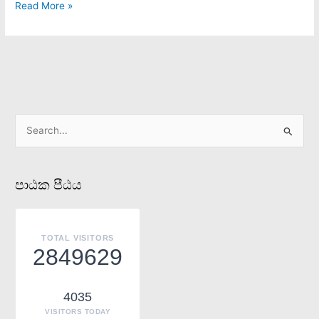
Read More »
S
e
a
පාඨක පීඨය
r
c
h
TOTAL VISITORS
f
2849629
o
r
4035
:
VISITORS TODAY