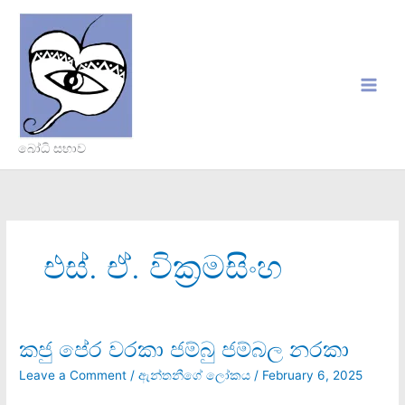
Skip
to
content
බෝධි සභාව
එස්. ඒ. වික්‍රමසිංහ
කජු පේර වරකා ජම්බු ජම්බල නරකා
කජු
පේර
Leave a Comment
/
ඇන්තනීගේ ලෝකය
/
February 6, 2025
වරකා
ජම්බු