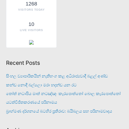
1268
VISITORS TODAY
10
LIVE VISITORS
Recent Posts
සිංහල ව්‍යාපාරිකයින් නැතිභංග කළ අධිරාජ්‍යවාදී බළල් අණ්ඩ
කන්ඩ නොදී බල්ලො මරා හදන්ඩ යන රට
තෝත් නටාපිය මාත් නටඤ්ඤං කැරපොත්තෝ බොල කැරපොත්තෝ
යටත්විජිතකරණයේ පරිනාමය
බ්‍රාහ්මණ දර්ශනයේ බටහිර ප්‍රතිරාව: බයිබලය සහ පරිනාමවාදය