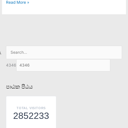
Read More »
ජම්බල
නරකා
S
e
4346
a
r
c
පාඨක පීඨය
h
f
o
TOTAL VISITORS
2852233
r
: