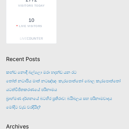
:
VISITORS TODAY
10
LIVE VISITORS
Recent Posts
කන්ඩ නොදී බල්ලො මරා හදන්ඩ යන රට
තෝත් නටාපිය මාත් නටඤ්ඤං කැරපොත්තෝ බොල කැරපොත්තෝ
යටත්විජිතකරණයේ පරිනාමය
බ්‍රාහ්මණ දර්ශනයේ බටහිර ප්‍රතිරාව: බයිබලය සහ පරිනාමවාදය
මෝදිට වැඩ වරදියිද?
Archives