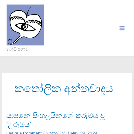
Skip
to
content
බෝධි සභාව
කතෝලික අන්තවාදය
යාපනේ සිංහලයින්ගේ කරුමය වූ
යාපනේ
සිංහලයින්ගේ
‘උරුමය’
කරුමය
වූ
Leave a Comment
/
ගෙන්දම් දූව
/
May 29, 2024