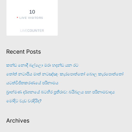
10
LIVE VISITORS
Recent Posts
කන්ඩ නොදී බල්ලො මරා හදන්ඩ යන රට
තෝත් නටාපිය මාත් නටඤ්ඤං කැරපොත්තෝ බොල කැරපොත්තෝ
යටත්විජිතකරණයේ පරිනාමය
බ්‍රාහ්මණ දර්ශනයේ බටහිර ප්‍රතිරාව: බයිබලය සහ පරිනාමවාදය
මෝදිට වැඩ වරදියිද?
Archives