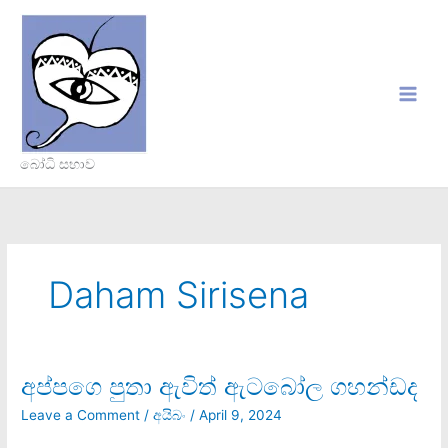
Skip
to
content
බෝධි සභාව
Daham Sirisena
අප්පගෙ පුතා ඇවිත් ඇටබෝල ගහන්ඩද
අප්පගෙ
පුතා
Leave a Comment
/
අයිබං
/
April 9, 2024
ඇවිත්
ඇටබෝල