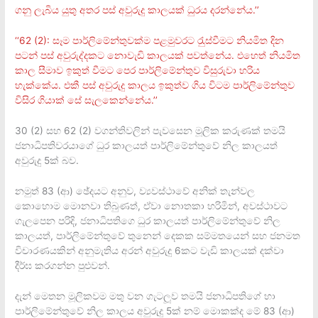
ගනු ලැබිය යුතු අතර පස් අවුරුදු කාලයක් ධුරය දරන්නේය.’’
‘‘62 (2): සෑම පාර්ලිමේන්තුවක්ම පළමුවරට රැුස්වීමට නියමිත දින
පටන් පස් අවුරුද්දකට නොවැඩි කාලයක් පවත්නේය. එහෙත් නියමිත
කාල සීමාව ඉකුත් වීමට පෙර පාර්ලිමේන්තුව විසුරුවා හරිය
හැක්කේය. එකී පස් අවුරුදු කාලය ඉකුත්ව ගිය විටම පාර්ලිමේන්තුව
විසිර ගියාක් සේ සැලකෙන්නේය.’’
30 (2) සහ 62 (2) වගන්තිවලින් පැවසෙන මූලික කරුණක් තමයි
ජනාධිපතිවරයාගේ ධුර කාලයත් පාර්ලිමේන්තුවේ නිල කාලයත්
අවුරුදු 5ක් බව.
නමුත් 83 (ආ) ඡේදයට අනුව, ව්‍යවස්ථාවේ අනික් තැන්වල
කොහොම මොනවා තිබුණත්, ඒවා නොතකා හරිමින්, අවස්ථාවට
ගැලපෙන පරිදි, ජනාධිපතිගෙ ධුර කාලයත් පාර්ලිමේන්තුවේ නිල
කාලයත්, පාර්ලිමේන්තුවේ තුනෙන් දෙකක සම්මතයෙන් සහ ජනමත
විචාරණයකින් අනුමැතිය අරන් අවුරුදු 6කට වැඩි කාලයක් දක්වා
දීර්ඝ කරගන්න පුළුවන්.
දැන් මෙතන මූලිකවම මතු වන ගැටලූව තමයි ජනාධිපතිගේ හා
පාර්ලිමේන්තුවේ නිල කාලය අවුරුදු 5ක් නම් මොකක්ද මේ 83 (ආ)