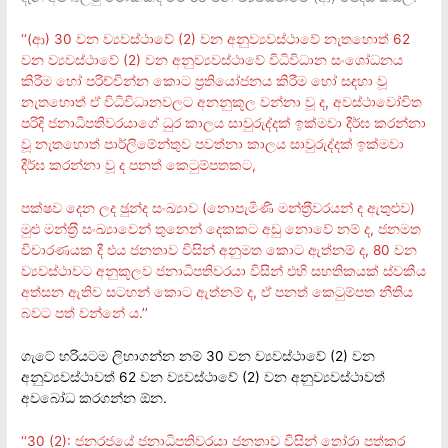
‘‘(ආ) 30 වන ව්‍යවස්ථාවේ (2) වන අනුව්‍යවස්ථාවේ නැතහොත් 62
වන ව්‍යවස්ථාවේ (2) වන අනුව්‍යවස්ථාවේ විධිවිධාන සංශෝධනය
කිරීම හෝ පරිච්චින්න කොට ප‍්‍රතියෝජනය කිරීම හෝ සඳහා වූ
නැතහොත් ඒ විධිවිධානවලට අනනුකූල වන්නා වූ ද, අවස්ථාවෝචිත
පරිදි ජනාධිපතිවරයාගේ ධුර කාලය සාවුරුද්දක් ඉක්මවා දීර්ඝ කරන්නා
වූ නැතහොත් පාර්ලිමේන්තුව පවත්නා කාලය සාවුරුද්දක් ඉක්මවා
දීර්ඝ කරන්නා වූ ද පනත් කෙටුම්පතකට,
පක්ෂව දෙන ලද ඡුන්ද සංඛ්‍යාව (නොපැමිණි මන්ත‍්‍රීවරයන් ද ඇතුළුව)
මුළු මන්ත‍්‍රී සංඛ්‍යාවෙන් තුනෙන් දෙකකට අඩු නොවේ නම් ද, ජනමත
විචාරණයක දී එය ජනතාව විසින් අනුමත කොට ඇත්නම් ද, 80 වන
ව්‍යවස්ථාවට අනුකූලව ජනාධිපතිවරයා විසින් එහි සහතිකයක් ස්වකීය
අත්සන ඇතිව සටහන් කොට ඇත්නම් ද, ඒ පනත් කෙටුම්පත නීතිය
බවට පත් වන්නේ ය.’’
ගැටේ හරියටම ලිහාගන්න නම් 30 වන ව්‍යවස්ථාවේ (2) වන
අනුව්‍යවස්ථාවත් 62 වන ව්‍යවස්ථාවේ (2) වන අනුව්‍යවස්ථාවත්
අවබෝධ කරගන්න ඕන.
‘‘30 (2): ජනරජයේ ජනාධිපතිවරයා ජනතාව විසින් තෝරා පත්කර