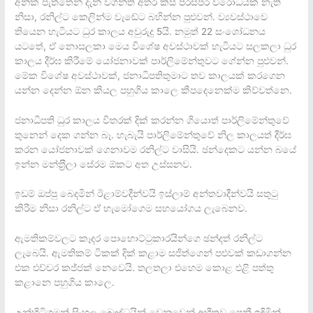
අනික් පැත්තෙන් දැන් වගන්ති අතර කිසි පරස්පර විරෝධයක් නැති
නිසා, රනිල්ට කෙලින්ම වැඬේට බහින්න පුළුවන්. ව්‍යවස්ථාවෙ
තියෙන හැටියට ධුර කාලය අවුරුදු 5යි. නමුත් 22 සංශෝධනය
යටතේ, ඒ නොසලකා මෙය විශේෂ අවස්ථාවක් හැටියට සලකලා ධුර
කාලය දීර්ඝ කිරීමේ යෝජනාවක් පාර්ලිමේන්තුවට ගේන්න පුළුවන්.
මේක විශේෂ අවස්ථාවක්, ජනාධිපතිතුමාට තව කාලයක් කරගෙන
යන්න දෙන්න ඕන කියල පහුගිය කාලෙ කීපදෙනෙක්ම කිව්වත්නෙ.
ජනාධිපති ධුර කාලය විතරක් දික් කරන්න ගියොත් පාර්ලිමේන්තුවේ
තුනෙන් දෙක ගන්න බෑ. හැබැයි පාර්ලිමේන්තුවේ නිල කාලයත් දීර්ඝ
කරන යෝජනාවක් ගෙනාවම රනිල්ට වාසියි. ඡන්දෙකට යන්න බයේ
ඉන්න මන්ත‍්‍රීලා සේරම ඕකට අත උස්සනව.
ඉඩම් ඔප්පු බෙදමින් ඊළාම්වදීන්වයි ඉස්ලාම් අන්තවාදීන්වයි සතුටු
කිරීම නිසා රනිල්ට ඒ හැමෝගෙම සහයෝගය ලැබෙනව.
ඇමතිකම්වලට කෑදර පොහොට්ටුකාරයින්ගෙ ඡන්දත් රනිල්ට
ලැබෙයි. ඇමතිකම් ටිකක් දික් කළාම සජිත්ගෙන් පළුවක් කඩාගන්න
එක එච්චර කජ්ජක් නෙවෙයි. තලතලා එහෙම කොළ එළි පත්තු
කළානෙ පහුගිය කාලෙ.
උන්හිටිගමන් සිංහල බෞද්ධයින් වෙනුවෙන් අභීතව පෙනී ඉඳිමින්,