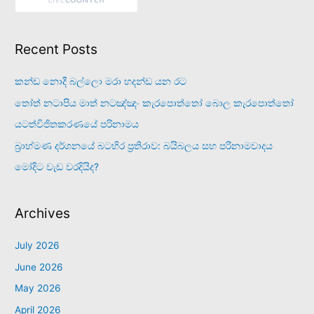
Recent Posts
කන්ඩ නොදී බල්ලො මරා හදන්ඩ යන රට
තෝත් නටාපිය මාත් නටඤ්ඤං කැරපොත්තෝ බොල කැරපොත්තෝ
යටත්විජිතකරණයේ පරිනාමය
බ්‍රාහ්මණ දර්ශනයේ බටහිර ප්‍රතිරාව: බයිබලය සහ පරිනාමවාදය
මෝදිට වැඩ වරදියිද?
Archives
July 2026
June 2026
May 2026
April 2026