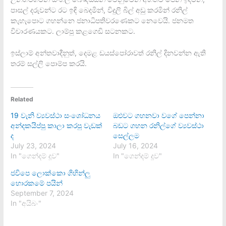
පාසල් දරුවන්ට රට ඉඳි බෙදමින්, විදුලි බිල් අඩු කරමින් රනිල්
කැහැපොට ගහන්නෙ ජනාධිපතිවරණෙකට නෙවෙයි. ජනමත
විචාරණයකට. ලාම්පු කළගෙඩි සටනකට.
ඉස්ලාම් අන්තවාදීනුත්, දෙමළ ඩයස්පෝරාවත් රනිල් දිනවන්න ඇති
තරම් සල්ලි පොම්ප කරයි.
Related
19 වැනි ව්‍යවස්ථා සංශෝධනය
ඔළුවට ගහනවා වගේ පෙන්නා
අන්දකයිප්පු කාලා කරපු වැඩක්
බඩට ගහන රනිල්ගේ ව්‍යවස්ථා
ද
සෙල්ලම
July 23, 2024
July 16, 2024
In "ගෙන්දම් දූව"
In "ගෙන්දම් දූව"
ජවිපෙ ලොක්කො ගිහින්ලු
හොරකමේ පයින්
September 7, 2024
In "අයිබං"