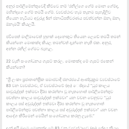
අනුර පාර්ලිමේන්තුවෙදි කිව්වෙ නම් ‘රනිල්ගෙ ගේම් මොන ගේම්ද,
මහින්දගෙ ගේම් තමයි ගේම්. ව්‍යවස්ථාව හැම තැනම පැහැදිලිව
තියෙන හැටියට අවුරුදු 5න් ජනාධිපතිවරණය පවත්වන්න ඕනෑ ඕනෑ
ඕනෑමයි’ කියලයි.
ජවිපෙත් මාලිමාවෙත් හුඟක් දෙනෙකුට තියෙන ලෙඬේ තමයි තමන්
කියන්නෙ මොකක්ද කියල තමන්වත් දැන්නෙ නැති එක. අනුර,
අන්න රනිල් ගේමට බැහැල.
22 වැනි සංශෝධනය ගැසට් කරල. මොකක්ද මේ ගැසට් එකෙන්
කියන්නෙ?
‘‘ශ‍්‍රී ලංකා ප‍්‍රජාතාන්ත‍්‍රික සමාජවාදී ජනරජයේ ආණ්ඩුක‍්‍රම ව්‍යවස්ථාවේ
83 වන ව්‍යවස්ථාව, ඒ ව්‍යවස්ථාවේ (ආ) ෙඡ්දයේ ‘‘ධුර කාලය
සාවුරුද්දක් ඉක්මවා දීර්ඝ කරන්නා වූ නැතහොත් පාර්ලිමේන්තුව
පවත්නා කාලය සාවුරුද්දක් ඉක්මවා’’ යන වචන වෙනුවට ‘‘ධුර
කාලය පස් අවුරුද්දක් ඉක්මවා දීර්ඝ කරන්නා වූ නැතහොත්
පාර්ලිමේන්තුව පවත්නා කාලය පස් අවුරුද්දක් ඉක්මවා’’ යන වචන
ආදේශ කිරීමෙන් මෙයින් සංශෝධනය කරනු ලැබේ.’’
දැන් අපි බලමු මොකක්ද මේ 83 වන ව්‍යවස්ථාවෙ (ආ) ඡේදය කියල.