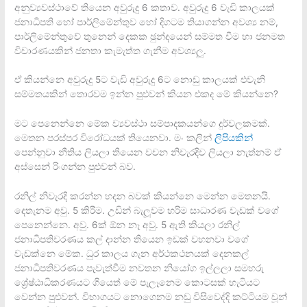
අනුව්‍යවස්ථාවේ තියෙන අවුරුදු 6 කතාව. අවුරුදු 6 වැඩි කාලයක්
ජනාධිපති හෝ පාර්ලිමේන්තුව හෝ දිගටම තියාගන්න අවශ්‍ය නම්,
පාර්ලිමේන්තුවේ තුනෙන් දෙකක ඡුන්දයෙන් සම්මත වීම හා ජනමත
විචාරණයකින් ජනතා කැමැත්ත ගැනීම අවශ්‍යලූ.
ඒ කියන්නෙ අවුරුදු 5ට වැඩි අවුරුදු 6ට නොඩු කාලයක් එවැනි
සම්මතයකින් තොරවම ඉන්න පුළුවන් කියන එකද මේ කියන්නෙ?
මට පෙනෙන්නෙ මේක ව්‍යවස්ථා සම්පාදකයන්ගෙ දුර්වලකමක්.
මෙතන පරස්පර විරෝධයක් තියෙනවා. මං කලින්
ලිපියකින්
පෙන්නුවා නීතිය ලියලා තියෙන වචන නිවැරදිව ලියලා නැත්නම් ඒ
අස්සෙන් රිංගන්න පුළුවන් බව.
රනිල් නිවැරදි කරන්න හදන බවක් කියන්නෙ මෙන්න මෙතනයි.
දෙතැනම අවු. 5 කිරීම. උඩින් බැලූවම හරිම සාධාරණ වැඩක් වගේ
පෙනෙන්නෙ. අවු. 6ක් ඕන නෑ අවු. 5 ඇති කියලා රනිල්
ජනාධිපතිවරණය කල් දාන්න තියෙන ඉඩක් වහනවා වගේ
වැඩක්නෙ මේක. ධුර කාලය ගැන අර්ථකථනයක් දෙනකල්
ජනාධිපතිවරණය පැවැත්වීම නවතන නියෝග ඉල්ලලා සමහරු
ශ්‍රේෂ්ඨාධිකරණයට ගියෙත් මේ පැලෑනෙම කොටසක් හැටියට
වෙන්න පුළුවන්. විභාගයට නොගෙනම නඩු විසිවෙද්දි කට්ටියම චූන්