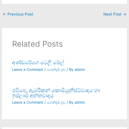
←
Previous Post
Next Post
→
Related Posts
අණ්ඩරේගෙ ටෙලි මේල්
Leave a Comment
/
ගෙන්දම් දූව
/ By
admin
ජවිපෙ, ඇමරිකන් කොමියුනිස්ට්වාදය හා
ඉස්ලාම් අන්තවාදය
Leave a Comment
/
ගෙන්දම් දූව
/ By
admin