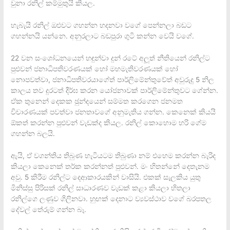
වුනා රනිල් කම්මුතුයි කියල.
හැබැයි රනිල් ඔළුවට ගහන්න හදනවා වගේ පෙන්නලා බඩට
ගහන්නයි යන්නෙ. අනුරලාට බඩපුරා ගුටි කන්න වෙයි වගේ.
22 වන සංශෝධනයෙන් හඳුන්වා දුන් රටේ අලූත් නීතියෙන් රනිල්ට
පුළුවන් ජනාධිපතිවරණයක් හෝ මහමැතිවරණයක් හෝ
නොපවත්වා, ජනාධිපතිවරයාගේත් පාර්ලිමේන්තුවේත් අවුරුදු 5 නිල
කාලය තව දුරටත් දීර්ඝ කරන යෝජනාවක් පාර්ලිමේන්තුවට ගේන්න.
ඒක තුනෙන් දෙකක ඡුන්දයෙන් සම්මත කරගෙන ජනමත
විචාරණයක් පවත්වා ජනතාවගේ අනුමැතිය ගන්න. කෙනෙක් කියයි
ඕකත් කරන්න පුළුවන් වැඩක්ද කියල. රනිල් කොහොම හරි ගේම
ගහන්න බලයි.
ඇයි, ඒ වගන්තිය තිබුණ හැටියටම තිබුණා නම් එහෙම කරන්න බැරිද
කියලා කෙනෙක් තර්ක කරන්නත් පුළුවන්. මං හිතන්නේ දෙතැනම
අවු. 5 කිරීම රනිල්ට දෙආකාරයකින් වාසියි. එකක් සැලකිය යුතු
මිනිස්සු පිරිසක් රනිල් සාධාරණව වැඩක් කළා කියලා හිතලා
රනිල්ගෙ ලණුව ගිලිනවා. හුඟක් දෙනාට ව්‍යවස්ථාව වගේ බරපතල
දේවල් තේරුම් ගන්න බෑ.