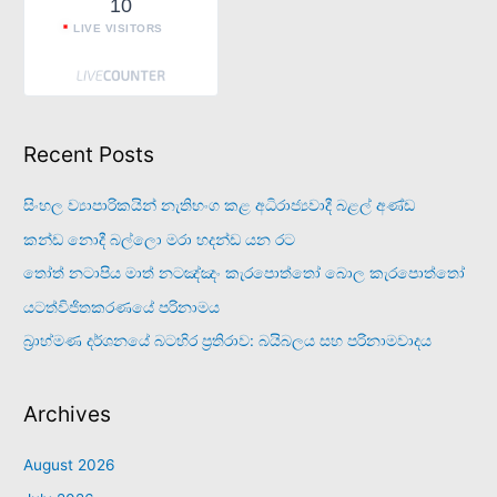
10
LIVE VISITORS
Recent Posts
සිංහල ව්‍යාපාරිකයින් නැතිභංග කළ අධිරාජ්‍යවාදී බළල් අණ්ඩ
කන්ඩ නොදී බල්ලො මරා හදන්ඩ යන රට
තෝත් නටාපිය මාත් නටඤ්ඤං කැරපොත්තෝ බොල කැරපොත්තෝ
යටත්විජිතකරණයේ පරිනාමය
බ්‍රාහ්මණ දර්ශනයේ බටහිර ප්‍රතිරාව: බයිබලය සහ පරිනාමවාදය
Archives
August 2026