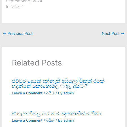
September 8, 2024
In "අයිබං"
←
Previous Post
Next Post
→
Related Posts
එච්චර දෙයක් දන්නැති අයියලා ටිකක් රටක්
හදන්නේ කොහොමද, ංඈ, අයිබං?
Leave a Comment
/
අයිබං
/ By
admin
ඒ ගැන හිතල මට නම් දෙකොනින්ම හිනා
Leave a Comment
/
අයිබං
/ By
admin