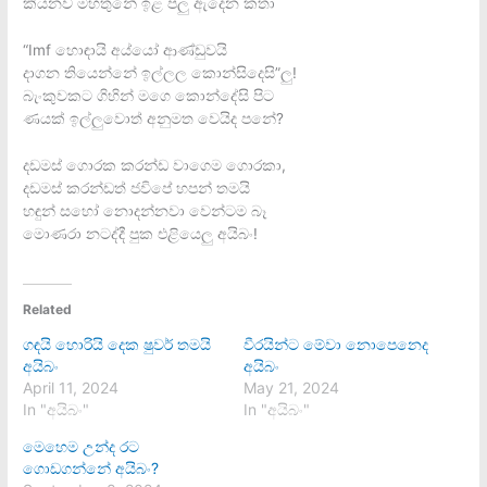
කියනව මහතුනේ ඉළ පලු ඇදෙන කතා
“Imf හොඳායි අය්යෝ ආණ්ඩුවයි
දා⁣ගන තියෙන්නේ ඉල්ලල කොන්සිදෙසි”ලු!
බැංකුවකට ගිහින් මගෙ කොන්දේසි පිට
ණයක් ඉල්ලුවොත් අනුමත වෙයිද පනේ?
දඩමස් ගොරක කරන්ඩ වාගෙම ගොරකා‍,
දඩමස් කරන්ඩත් ජවිපේ හපන් තමයි
හඳුන් සහෝ නොදන්නවා වෙන්ටම බෑ
මොණරා නටද්දී පුක එළියෙලු අයිබං!
Related
ගඳයි හොරියි දෙක ෂුවර් තමයි
වීරයින්ට මේවා නොපෙනෙද
අයිබං
අයිබං
April 11, 2024
May 21, 2024
In "අයිබං"
In "අයිබං"
මෙහෙම උන්ද රට
ගොඩගන්නේ අයිබං?