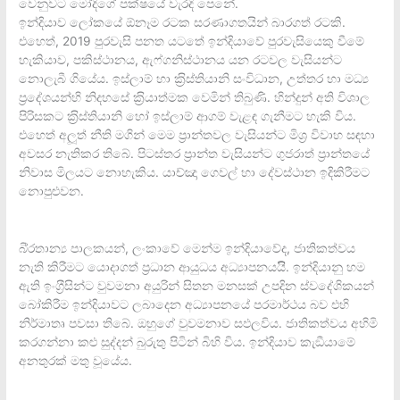
වෙනුවට මෝදිගේ පක්ෂයේ වැරදි පෙනේ.
ඉන්දියාව ලෝකයේ ඕනෑම රටක සරණාගතයින් බාරගත් රටකි.
එහෙත්, 2019 පුරවැසි පනත යටතේ ඉන්දියාවේ පුරවැසියෙකු වීමේ
හැකියාව, පකිස්ථානය, ඇෆ්ගනිස්ථානය යන රටවල වැසියන්ට
නොලැබී ගියේය. ඉස්ලාම් හා ක‍්‍රිස්තියානි සංවිධාන, උත්තර හා මධ්‍ය
ප‍්‍රදේශයන්හි නිදහසේ ක‍්‍රියාත්මක වෙමින් තිබුණි. හින්දුන් අති විශාල
පිරිසකට ක‍්‍රිස්තියානි හෝ ඉස්ලාම් ආගම් වැළඳ ගැනීමට හැකි විය.
එහෙත් අලූත් නීති මගින් මෙම ප‍්‍රාන්තවල වැසියන්ට මිශ‍්‍ර විවාහ සඳහා
අවසර නැතිකර තිබේ. පිටස්තර ප‍්‍රාන්ත වැසියන්ට ගුජරාත් ප‍්‍රාන්තයේ
නිවාස මිලයට නොහැකිය. යාච්ඤා ගෙවල් හා දේවස්ථාන ඉදිකිරීමට
නොපුළුවන.
බි‍්‍රතාන්‍ය පාලකයන්, ලංකාවේ මෙන්ම ඉන්දියාවේද, ජාතිකත්වය
නැති කිරීමට යොදාගත් ප‍්‍රධාන ආයුධය අධ්‍යාපනයයිි. ඉන්දියානු හම
ඇති ඉංග‍්‍රීසින්ට වුවමනා අයුරින් සිතන මනසක් උපදින ස්වදේශිකයන්
බෝකිරීම ඉන්දියාවට ලබාදෙන අධ්‍යාපනයේ පරමාර්ථය බව එහි
නිර්මාතෘ පවසා තිබේ. ඔහුගේ වුවමනාව සඵලවිය. ජාතිකත්වය අහිමි
කරගන්නා කළු සුද්දන් බුරුතු පිටින් බිහි විය. ඉන්දියාව කැඞීයාමේ
අනතුරක් මතු වූයේය.