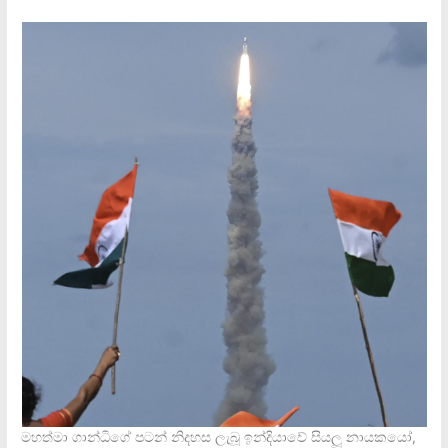
මහත්මා ගාන්ධිගේ පටන් නිදහස ලැබූ ඉන්දියාවේ සියලූ නායකයෝ,