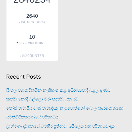
o
r
2640
:
VISITORS TODAY
10
LIVE VISITORS
Recent Posts
සිංහල ව්‍යාපාරිකයින් නැතිභංග කළ අධිරාජ්‍යවාදී බළල් අණ්ඩ
කන්ඩ නොදී බල්ලො මරා හදන්ඩ යන රට
තෝත් නටාපිය මාත් නටඤ්ඤං කැරපොත්තෝ බොල කැරපොත්තෝ
යටත්විජිතකරණයේ පරිනාමය
බ්‍රාහ්මණ දර්ශනයේ බටහිර ප්‍රතිරාව: බයිබලය සහ පරිනාමවාදය