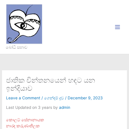
Skip
to
content
බෝධි සභාව
ජාතික චින්තනයෙන් හඳට යන
ඉන්දියාව
Leave a Comment
/
ගෙන්දම් දූව
/
December 9, 2023
Last Updated on 3 years by
admin
කොලට් සේනානායක
නාරද කරුණාතිලක