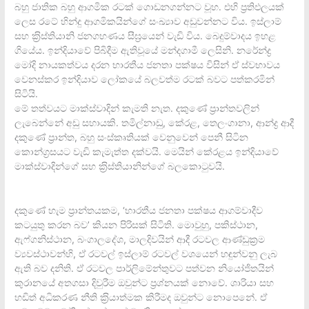
බහු ජාතික බහු ආගමික රටක් ගොඩනගන්නට වූහ. එහි ප‍්‍රතිඵලයක්
ලෙස රටේ හින්දු ආගමිකයින්ගේ සංඛ්‍යාව අඩුවන්නට විය. ඉස්ලාම්
සහ ක‍්‍රිස්තියානි ජනගහණය සීඝ‍්‍රයෙන් වැඩි විය. බෙදුම්වාදය ඉහළ
ගියේය. ඉන්දියාවේ පිබිදීම ඇතිවූයේ මන්දගාමී ලෙසිනි. නරේන්ද්‍ර
මෝදි නායකත්වය දරන භාරතීය ජනතා පක්ෂය විසින් ඒ ස්වභාවය
වෙනස්කර ඉන්දියාව ලෝකයේ බලවත්ම රටක් බවට පත්කරමින්
සිටියි.
මේ තත්වයට මාක්ස්වාදින් කැමති නැත. දකුණේ ප‍්‍රාන්තවලින්
ලැබෙන්නේ අඩු සහායකි. තමිල්නාඩු, කේරළ, තෙලංගානා, ආන්ද්‍ර ආදී
දකුණේ ප‍්‍රාන්ත, බහු සංස්කෘතියක් වෙනුවෙන් පෙනී සිටින
කොන්ග‍්‍රසයට වැඩි කැමැත්ත දක්වයි. මෙයින් කේරළය ඉන්දියාවේ
මාක්ස්වාදින්ගේ සහ ක‍්‍රිස්තියානින්ගේ බලකොටුවයි.
දකුණේ හැම ප‍්‍රාන්තයකම, ‘භාරතීය ජනතා පක්ෂය ආගම්වාදීව
කටයුතු කරන බව’ කියන පිරිසක් සිටිති. මොවුහු, පකිස්ථාන,
ඇෆ්ගනිස්ථාන, බංගාලදේශ, මාලදිවයින් ආදී රටවල ආණ්ඩුක‍්‍රම
ව්‍යවස්ථාවන්හි, ඒ රටවල් ඉස්ලාම් රටවල් වශයෙන් හඳුන්වනු ලැබ
ඇති බව දනිති. ඒ රටවල පාර්ලිමේන්තුවට පත්වන නියෝජිතයින්
කුරානයේ අතගසා දිවුරීම ඔවුන්ට ප‍්‍රශ්නයක් නොවේ. ශාරියා සහ
හඩිත් අධිකරණ නීති ක‍්‍රියාත්මක කිරීමද ඔවුන්ට නොපෙනේ. ඒ