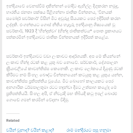
ඉන්දියාවේ වෙනස්වීම් දකින්නන් මෝදිට ඇඟිල්ල දිගුකරන නමුදු,
භාරතීය ජනතා පක්ෂය පිළිගන්නා ජාතික චින්තනය, ‘විනයක්
සමෝදර් සවර්කාර්’ විසින් මීට අවුරුදු සියයකට පෙර ඉදිරිපත් කරන
ලද්දකි. එංගන්තයට ගොස් නීතිය හැදෑරු ඉන්දියානු ශිෂ්‍යයෙක් වූ
සවර්කාර්, 1923 දී ‘හින්දුත්වා’ (හින්දු ජාතිකත්වය* පොත ප‍්‍රකාශයට
පත්කරමින් ඉන්දියාවට ජාතික චින්තනයක් ඉදිරිපත් කළේය.
සවර්කාර් ඉන්දියාවට වඩා ලංකාවට ආදර්ශයකි. අප මේ කියන්නේ
ලංකාව හින්දු රටක් කළ යුතු බව නොවේ. සර්වකාර්, දේශපාලන
ක‍්‍රියාවලියේ කාවන්තිස්ස කෙනෙකි. ලංකාව ලෝකයේ දියුණු රටක්
කිරීමට නම් සිංහල බෞද්ධ චින්තනයෙන් කටයුතු කළ යුතුය යන්න,
කාවන්තිස්ස ප‍්‍රතිපත්තිය වූයේය. මීට බොහෝ කාලයකට පෙර
අනගාරික ධර්මපාලතුමා රටට හඳුන්වා දීමට උත්සාහ කළේද මේ
ප‍්‍රතිපත්තියයි. සිංහල අපි, ඒ නිවැරදි මඟ තිබියදී කටු ඉපල් බොරළු
ගොඬේ ගමන් කරමින් වේදනා විඳිමු.
Related
වයින් වුනාද? වයින් කළාද?
රාම් මන්දිරයට පසු හනුමා