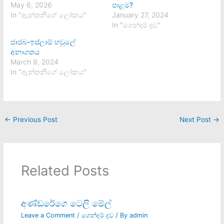
May 6, 2026
පාළම?
In "ඇන්තනීගේ ලෝකය"
January 27, 2024
In "ගෙන්දම් දූව"
ජාජබ-ඉස්ලාම් හවුලේ
අනාගතය
March 9, 2024
In "ඇන්තනීගේ ලෝකය"
←
Previous Post
Next Post
→
Related Posts
අණ්ඩරේගෙ ටෙලි මේල්
Leave a Comment
/
ගෙන්දම් දූව
/ By
admin