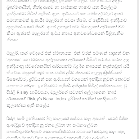
ජනවර්ගයක් ගැන තොරතුරු ඉදිරිපත් කළේය. එම න්‍යායට අනුව
බ්‍රාහ්මණයින්, හින්දු ආගම හා සංස්කෘත භාෂාව යන සියල්ලම
ඉන්දියාවට පිටින් පැමිණ ඇත. ආර්යයන් සහ මෝගල්වරුන් අතර
සමානකමක් ඇතැයිද ම්‍යුලර්ගේ පවසා තිබේ. ඒ දෙපිරිසම ඉන්දියාව
ආක්‍රමණය කර තිබේ. අපේ උගතුන් පවා සිංහලයන් ආර්යයන් බව
කියා ඇත්තේ ම්‍යුලර්ගේ ආර්ය න්‍යාය අනවබෝධයෙන් පිළිගැනීම
නිසාය.
ම්‍යුලර්, ඍග් වේදයේ එක් ස්ථානයක, එක් වරක් පමණක් සඳහන් වන
’අනාසා’ යන වචනය අල්ලාගෙන ආර්යයන් විසින් පරාජය කරන ලද
ඉන්දියානු ස්වදේශකයින් ආර්යයන්ට බඳු දිග නාසයක් නැත්තවුන් යයි
කීවේය. ඔහුගේ හැම කතාවක්ම ද්‍රවිඩ ජනයාට ගැළපූ ක්‍රිස්තියානි
බිෂොප්වරු, ද්‍රවිඩයන් සහ ආර්යයන් වශයෙන් ඉන්දියානුවන් කොටස්
දෙකකට බෙදූහ. ඉන්දියාවට පැමිණි අතිදක්ෂ සිවිල් සේවකයෙකු වූ
රිස්ලි Risley සාමිවරයා, ම්‍යුලර්ගේ සටහන් අල්ලාගෙන ‘නාස්
දර්ශකයක්’ Risley’s Nasal Index ඉදිරිපත් කරමින් ඉන්දියාවේ
කුලභේදය ඇති කළේය.
රිස්ලි සාමි ඉන්දියාවේ දිගු කාලයක් සේවය කළ අයෙකි. යටත් විජිත
ආණ්ඩුවේ ඉන්දියානු ජනලේඛන හා සංඛ්‍යාලේඛන
දෙපාර්තුමේන්තුවේ කොමසාරිස්වරයා වශයෙන් කටයුතු කළ ඔහු,
රාජකීය මානව විද්‍යා ආයතනයේ සභාපති ධුරය දැරුවේය.