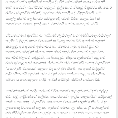
ලංකාවේ පවා අතිශයින් ජනප්‍රිය වූ ‘ජිස් දේස් මේන් ගංගා රෙහෙති
හේ’ මෙවැනි ‘බැන්ඩිට්ස්’ පවුලක් මුල්කොට නිපදවූ චිත්‍රපටයකි. සොර
රැජිණ (බැන්ඩිට් ක්වින්) ලෝකයේම ජනප්‍රිය වූ චිත්‍රපටියකි. මේ
සියල්ලකින්ම ලෝකයට පැවසුණේ, යටත් විජිත පාලකයින් කී
කතාවමය. එනම්, ඉන්දියාවේ වනවාසී ගෝත්‍ර සොරුන් බවයි.
වර්තමානයේ ඇමරිකාව, ‘ඔරියන්ටලිස්ට්ලා‘ සහ ‘ඉන්ඩියලොජිස්ට්ලා’
තැනීමේ මූලස්ථානය වශයෙන් කටයුතු කරන බව ඉහතින් සඳහන්
කළෙමු. අප අපගේ ඉතිහාසය හා සමාජය ගැන අදහස් ප්‍රකාශ
කරන්නේ මොවුන් කියන කතාන්දර අනුව මිස අපගේ දැනුමෙන්
නොවීම බලවත් පාඩුවකි. ඉන්දියානුවා නිදහස ලැබීමෙන් පසු තම
රටේ අවුරුදු දහස් ගණනක් තිස්සේ ජීවත්වූ වනවාසී ගෝත්‍ර බැන්ඩිට්ස්
(සොරුන්) වශයෙන් සලකා වඳ කර දමා තිබේ. අපි අපේ වැද්දන්ට
ආදිවාසීන් යයි මුද්‍රාවක් තබා ඔවුන් රටට ජාතියට කළ ඓතිහාසික
මෙහෙය නොසලකා හරිමු. තවත් මෙවැනි සිද්ධින් ගණනාවකි
උතුවන්කන්දේ සරදියෙල්ගේ චරිත කතාව හැදෙන්නේ ඔහුව එල්ලා
මරා දැමූ ඉංග්‍රීසින්ගේ ලේඛන ආධාරයෙනි. ඉංග්‍රීසි පාලකයින් සරදියෙල්
‘තග්’ කෙනෙකු, ‘බැන්ඩිට්’ කෙනෙකු වශයෙන් හඳුන්වා තිබේ. ඔහු
උගතෙකු වශයෙන් සලකා ඇත්තේ මොන ලාංකිකයාද? සරදියල්ගේ
ගම කිරිමැටියාන මිස හාල්දඬුවන නොවේ. ඔහු තම මාමා කෙනෙකු