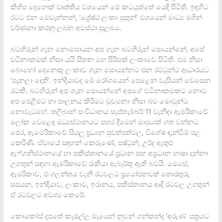
කිහිප දෙනෙක් වෘත්තීය වශයෙන් මේ කටයුත්තේ යෙදී සිටිති. ඉඳහිට
රටට එන මෙවැන්නන්, ‘ශ්‍රේෂ්ඨ ලංකා පුතුන්’ වශයෙන් මාධ්‍ය මගින්
වර්ණනා කරනු ලබන අවස්ථා සුලබය.
බටහිරුන් ගැන නොසොයන අප ගැන බටහිරුන් සොයන්නේ, අපේ
වටිනාකමක් නිසා යයි සිතන මහ පිරිසක් ලංකාවේ සිටිති. එම නිසා
බොහෝ දෙනෙකු ලංකාව ගැන සොයන්නට එන රට්ටුන්ට ආධාරයට
‘පැනලා දෙති’. ඉන්දියාවද මේ රෝගයෙන් පෙළෙන වැසියන් වෙසෙන
රටකි. බටහිරුන් අප ගැන සොයන්නේ අපගේ වටිනාකමකට නොව
අප පෙළීමට හා පාලනය කිරීමට වුවමනා නිසා බව මොවුන්ට
නොවැටහේ. තලිබාන් සංවිධානය සැප්තැම්බර් 11 වැනිදා ඇමරිකාවේ
ලෝක වෙළෙඳ මධ්‍යස්ථානයට පහර දීමෙන් මාසයක් ගත වන්නට
පෙර, ඇමෙරිකාවේ සියලු ප්‍රධාන පුවත්පත්වල, විශේෂ දැන්වීම් පළ
කෙරිණි. ඒවායේ සඳහන් කෙරුණේ, පෂ්ටුන්, උර්දු ඇතුළු
ඇෆ්ගනිස්ථානයේ හා පකිස්තානයේ ප්‍රධාන සහ අප්‍රධාන භාෂා දන්නා
උගතුන් සඳහා ඇමරිකාවේ රැකියා ඇබෑර්තු ඇති බවයි. මෙසේ,
ඇමරිකාව, එංගලන්තය වැනි රටවලට ප්‍රයෝජනවත් තොරතුරු
සපයන, ඉන්දියාව, ලංකාව, ඉරානය, පකිස්තානය ආදි රටවල උගතුන්
ඒ රටවලට අවශ්‍ය කෙරේ.
කොකෝස් දූපතේ කැරැල්ල මැයෙන් නුවන් ගන්කන්ද ‘අරුණ’ පත්‍රයට