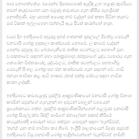
බාර නොගත්තේය. එමෙන්ම දිසාපාමොක් ඇදුරිඳු ළඟ හැදුණු කුමරියට
තමන් කැඳවාගෙන යන බමුණු තරුණයා ගැන කිසිම පැහැදිමක්
නොතිබුණි. ඔහු යහපත් අයෙකු නම් වැද්දන් මස් කකා සිටින තැනට
මස් ටිකක් ඉල්ලාගෙන එන්නැයි ඇය පිටත් කරන්නේ නැත.
වයඹ දිග ඉන්දියාවේ අවුරුදු දහස් ගණනක් මුළුල්ලේ ජීවත්වූ මෙවැනි
වනවාසී ගෝත්‍ර හුදකලා කණ්ඩායම් නොවේ. ලංකාවේ වැද්දන්
මෙන්ම ඔවුහුද රට බේරාගැනීමේ ජාතික සටන්වලට සහභාගි වූහ.
වංසකතාවේ සඳහන් මහා පරාක්‍රමබාහු රජතුමාගේ යුද්ධ ව්‍යපාරය ගැන
කෙරෙන විස්තරයේද, යුද්ධවලට, ජාතික සටන්වලට සහභාගිවූ
මෙවැනි සිංහල ගෝත්‍ර සහ ජන කණ්ඩායම් ගැන සඳහන් වේ. ගාඩි
ජනයා භාවිතා කළ ආටි භාෂාව රහස් ඔත්තු සේවය සඳහා භාවිත
කරන ලද්දකි.
ඉන්දියාවට කඩාවැදුණු මුස්ලිම් ආක්‍රමණිකයෝ වනවාසී ගෝත්‍ර විනාශ
කරමින් ඔවුන්ගේ ගැහැනුන් හා දරුවන් වහලුන් වශයෙන්
ප්‍රයෝජනයට ගත්හ. මුස්ලිම් ආක්‍රමණිකයින්ගෙන් ගැලවුණ වනවාසී
ගෝත්‍ර සියල්ලක්ම රිස්ලි සාමිගේ ජනලේඛන සකස් කිරීමේ
කටයුත්තේදී සොරුන් බවට පත්වූහ. මොවුන් සඳහා ‘බැන්ඩිට්ස්’,
‘තග්ස්’ යන නම් භාවිතා කර තිබේ. ඉංග්‍රීසි පාලනයෙන් මිදුණු පසුවත්
ඉන්දියාවේ විසූ වනවාසී ගෝත්‍ර හැඳින්වෙන්නේ ‘බැන්ඩිට්ස්’ නමිනි.