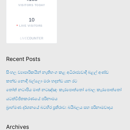
:
VISITORS TODAY
10
LIVE VISITORS
Recent Posts
සිංහල ව්‍යාපාරිකයින් නැතිභංග කළ අධිරාජ්‍යවාදී බළල් අණ්ඩ
කන්ඩ නොදී බල්ලො මරා හදන්ඩ යන රට
තෝත් නටාපිය මාත් නටඤ්ඤං කැරපොත්තෝ බොල කැරපොත්තෝ
යටත්විජිතකරණයේ පරිනාමය
බ්‍රාහ්මණ දර්ශනයේ බටහිර ප්‍රතිරාව: බයිබලය සහ පරිනාමවාදය
Archives