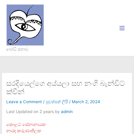
Skip
to
content
බෝධි සභාව
සරදියෙල්ගෙ අය්යලා සහ නංගි බැන්ඩිට්
ක්වීන්
Leave a Comment
/
පුවත්පත් ලිපි
/
March 2, 2024
Last Updated on 2 years by
admin
කොලට් සේනානායක
නාරද කරුණාතිලක