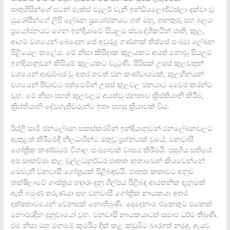
පෘතුගීසින්ගේ පටන් මැක්ස් ම්‍යුලර් වැනි ඉන්ඩියලොජිට්ස්ලා දක්වා වූ
යුරෝපීන්ගේ ලිපි ලේඛන ප්‍රයෝජනයට ගත් ඔහු, තනතුරු සහ බලය
ප්‍රයෝජනයට ගෙන ඉන්දියාවේ සියලුම ස්වදේශිකයින් ජාති, කුල,
ආගම් වශයෙන් බෙදෙන සේ අවුරුදු ගණනක් තිස්සේ සංඛ්‍යා ලේඛන
පිළියෙල කළේය. මේ නිසා කිසිදාක කුලයකට අයත් නොවූ සියලුම
ඉන්දියානුවන් කිසියම් කුලයකට වැටුණි. පිරිසක් උසස් කුලවතුන්
වශයෙන් ආඩම්බර වූ අතර තවත් ජන කණ්ඩායමක්, කුලහීනයන්
වශයෙන් පීඩාවට පත්වෙමින් උසස් කුලවල ජනයාට වෛර කරන්ට
වූහ. මේ නිසා පහත් කුලවලට අයත්වූ ජනතාව ක්‍රිස්තියානි කිරීම,
ක්‍රිස්තියානි දේවගැතිවරුන්ට ඉතා පහසු ක්‍රියාවක් විය.
රිස්ලි සාමි ජනලේඛන සකස්කරමින් ඉන්දියානුවන් ජනලේඛනවලට
ඇතුළත් කිරීමේදී නිලධාරින්ට මතුවූ ප්‍රශ්නයක් වූයේ, වනවාසී
ගෝත්‍රික කණ්ඩයම් විශාල සංඛ්‍යාවක් වාසය කිරීමයි. පසුගිය සතියේ
අප සාකච්ඡා කළ චුල්ලධනුර්ධර ජාතක කතාවෙන් කියවෙන්නේ
මෙවැනි වනවාසී ගෝත්‍රයක් පිළිබඳවයි. ජාතක කතාවට අනුව
තක්ෂිලාවේ ශාස්ත්‍රය හදාරා දුනු ශිල්පය පිළිබඳ ආයතනික දැනුමක්
ඇති බමුණු තරුණයා සහ වනවාසී ගෝත්‍රික නායකයා අතර
දක්ෂතාවයෙන් වෙනසක් නොතිබුණි. දෙදෙනාම එකෙකුට එකෙක්
නොපරදින දුනුවායෝ වූහ. වනවාසී නායකයාටත් සමාජ ධර්ම තිබුණි.
එම නිසා ඔහු මනමේ කුමරිය දික් කළ කඩුමිට බාරගත් නමුදු, ඇයව