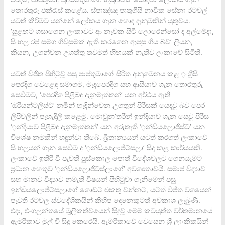
තොරතුරු එක්රැස් කළේය. ස්පාඤ්ඤ පෘතුගීසි නාවික සේනා රටවල්
යටත් කිරීමට යන්නේ ලෝකය ගැන හොඳ දැනුමකින් යුතුවය.
‘සුළඟට ගසාගෙන ලංකාවට ආ නැවක සිටි ලොරෙන්සෝ ද අල්මේදා,
සිංහල රජු සමග ගිවිසුමක් ඇති කරගෙන ආපසු ගිය බව’ ලියන,
කියන, උගන්වන උගත්තු තවමත් හිඟයක් නැතිව ලංකාවේ සිටිති.
යටත් විජිත පිහිටුවූ පසු පාප්තුමාගේ සිරිත අනුගමනය කළ ඉංග්‍රීසි
පෙරදිග වෙළෙඳ සමාගම, මැදපෙරදිග සහ ආසියාව ගැන තොරතුරු
සෙවීමට, ‘පෙරදිග පිළිබඳ දැනුමැත්තන්’ යන අර්ථය ඇති
’ඔරියන්ටලිස්ට්’ නමින් හැඳින්වෙන උගතුන් පිරිසක් යෙදවූ බව පෙර
ලිපිවලින් පැහැදිලි කළෙමු. මොවුන’තරින් ඉන්දියාව ගැන සෙවූ පිරිස
‘ඉන්දියාව පිළිබඳ දැනුමැත්තන්’ යන අරුතැති ‘ඉන්ඩියලොජිස්ට්’ යන
විශේෂ නමකින් හඳුන්වා තිබේ. බ්‍රිතාන්‍යයන් යටත් කරගත් ලංකාවේ
සිංහලයන් ගැන සෙවීම ද ‘ඉන්ඩියලොජිට්ස්ලා’ සිදු කළ කාර්යයකි.
ලංකාවේ ඉතිරි වී පැවති පුස්කොල පොත් විදේශවලට ගෙනයෑමට
ප්‍රධාන හේතුව ‘ඉන්ඩියලොජිට්ස්ලාගේ’ අවශ්‍යතාවයි. සමාජ විද්‍යාව
සහ මානව විද්‍යාව නමැති විෂයන් පිහිටුවා ගැනීමෙන් පසු
ඉන්ඩියලොජිට්ස්ලාගේ ගොඩට එකතු වන්නට, යටත් විජිත වශයෙන්
පැවති රටවල ස්වදේශිකයින් කිහිප දෙනෙකුටත් අවකාශ ලැබුණි.
එදා, එංගලන්තයේ මූලිකත්වයෙන් සිදුවූ මෙම කටයුත්ත වර්තමානයේ
ඇමරිකාව මුල් වී සිදු කෙරෙයි. ඇමරිකාවේ වෙසෙන ශ්‍රී ලාංකිකයින්