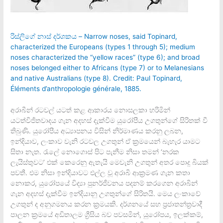
රිස්ලිගේ නාස් දර්ශකය – Narrow noses, said Topinard,
characterized the Europeans (types 1 through 5); medium
noses characterized the “yellow races” (type 6); and broad
noses belonged either to Africans (type 7) or to Melanesians
and native Australians (type 8). Credit: Paul Topinard,
Éléments d’anthropologie générale, 1885.
අරාබීන් රටවල් යටත් කළ ආකාරය නොසලකා හරිමින්
යටත්විජිතවාදය ගැන අදහස් දැක්වීම යුරෝපීය උගතුන්ගේ සිරිතක් වී
තිබුණි. යුරෝපීය අධ්‍යාපනය විසින් නිර්මාණය කරනු ලබන,
ඉන්දියාව, ලංකාව වැනි රටවල උගතුන් ඒ ක්‍රමයෙන් බැහැර යාමට
සිතා නැත. රැලේ නොගොස් පිට පැනීම නිසා තමන් ‘නරක
ලැයිස්තුවට’ එක් කෙරෙනු ඇතැයි මෙවැනි උගතුන් අතර පොදු බියක්
පවතී. එම නිසා ඉන්දියාවට එල්ල වූ අරාබි ආක්‍රමණ ගැන කතා
නොකර, යුරෝපයේ විද්‍යා පුනර්ජීවනය පදනම් කරගෙන අරාබින්
ගැන අදහස් දැක්වීම ඉන්දියානු උගතුන්ගේ සිරිතයි. මෙය ලංකාවේ
උගතුන් ද අනුගමනය කරන ක්‍රමයකි. දර්ශනයේ සහ ප්‍රජාතන්ත්‍රවාදී
පාලන ක්‍රමයේ අඩිතාලම ග්‍රීසිය බව පවසමින්, යුරෝපය, ඉලක්කම්,