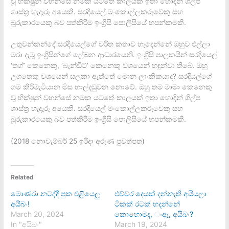
වූ භික්ෂුන් වහන්සේ නමක යටතේ කාලයක් ඉතා හොඳින් ශිල්ප
ශාස්ත්‍ර හැදෑරූ අයෙකි. සරදියෙල් මංකොල්ලකරුවෙකු සහ
බූරුකාරයෙකු බව පත්කිරීම ඉංග්‍රීසි පොලිසියේ හපන්කමකි.
උතුවන්කන්දේ සරදියෙල්ගේ චරිත කතාව හැදෙන්නේ ඔහුව එල්ලා
මරා දැමූ ඉංග්‍රීසින්ගේ ලේඛන ආධාරයෙනි. ඉංග්‍රීසි පාලකයින් සරදියෙල්
‘තග්’ කෙනෙකු, ‘බැන්ඩිට්’ කෙනෙකු වශයෙන් හඳුන්වා තිබේ. ඔහු
උගතෙකු වශයෙන් සලකා ඇත්තේ මොන ලාංකිකයාද? සරදියල්ගේ
ගම කිරිමැටියාන මිස හාල්දඬුවන නොවේ. ඔහු තම මාමා කෙනෙකු
වූ භික්ෂුන් වහන්සේ නමක යටතේ කාලයක් ඉතා හොඳින් ශිල්ප
ශාස්ත්‍ර හැදෑරූ අයෙකි. සරදියෙල් මංකොල්ලකරුවෙකු සහ
බූරුකාරයෙකු බව පත්කිරීම ඉංග්‍රීසි පොලිසියේ හපන්කමකි.
(2018 නොවැම්බර් 25 ඉරිදා අරුණ පුවත්පත)
Related
මොණරා නටද්දී පුක එළියෙලු
එච්චර දෙයක් දන්නැති අයියලා
අයිබං!
ටිකක් රටක් හදන්නේ
March 20, 2024
කොහොමද, ංඈ, අයිබං?
In "අයිබං"
March 19, 2024