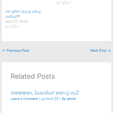
In "අයිබං"
ගහ දන්නා අයටද කොළ
පාන්නේ?
April 27, 2024
In "අයිබං"
←
Previous Post
Next Post
→
Related Posts
ජාතකකතා, ඊසොප්ගේ කතා වූ හැටි
Leave a Comment
/
පුවත්පත් ලිපි
/ By
admin