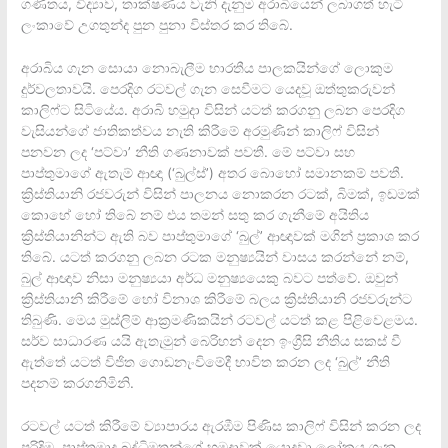
ගණිතය, විද්‍යාව, තාක්ෂණය වැනි දැනුම අරාබියෙන් ලබාගත් හැටි
ලංකාවේ උගතුන්ද පුන පුනා විස්තර කර තිබේ.
අරාබිය ගැන සොයා නොබැලීම භාරතීය පාලකයින්ගේ ලොකුම
දුර්වලතාවයි. පෙරදිග රටවල් ගැන සෙවීමට යෙදවූ ඔත්තුකරුවන්
කාලිෆ්ට සිටියේය. අරාබි හමුදා විසින් යටත් කරගනු ලබන පෙරදිග
වැසියන්ගේ ජාතිකත්වය නැති කිරීමේ අරමුණින් කාලිෆ් විසින්
පනවන ලද ‘පට්වා’ නීති ගණනාවක් පවතී. මේ පට්වා සහ
පාප්තුමාගේ ඇතැම් ආඥා (‘බුල්ස්’) අතර බොහෝ සමානකම් පවතී.
ක්‍රිස්තියානි රජවරුන් විසින් පාලනය නොකරන රටක්, බිමක්, ඉඩමක්
කොහේ හෝ තිබේ නම් එය තමන් සතු කර ගැනීමේ අයිතිය
ක්‍රිස්තියානින්ට ඇති බව පාප්තුමාගේ ‘බුල්’ ආඥාවක් මගින් ප්‍රකාශ කර
තිබේ. යටත් කරගනු ලබන රටක මනුෂ්‍යයින් වාසය කරන්නේ නම්,
බුල් ආඥාව නිසා මනුෂ්‍යයා අර්ධ මනුෂ්‍යයෙකු බවට පත්වේ. ඔවුන්
ක්‍රිස්තියානි කිරීමේ හෝ විනාශ කිරීමේ බලය ක්‍රිස්තියානි රජවරුන්ට
තිබුණි. මෙය මුස්ලිම් ආක්‍රමණිකයින් රටවල් යටත් කළ පිළිවෙළමය.
සර්ව සාධාරණ යයි ඇතැමුන් බෙරිහන් දෙන ඉංග්‍රීසි නීතිය සකස් වී
ඇත්තේ යටත් විජිත ගොඩනැංවිමේදී භාවිත කරන ලද ‘බුල්’ නීති
පදනම් කරගනිමිනි.
රටවල් යටත් කිරීමේ ව්‍යාපාරය ඇරඹීම පිණිස කාලිෆ් විසින් කරන ලද
පරිදිම, පාප්තුමාද බුද්ධිමතුන්ගේ හමුදාවක් යොදවා ලෝකය ගැන