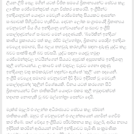
ලියන ලිපි පෙළ මගින් යටත් විජිත සමයේ බ්‍රිතාන්‍යයන්ට සේවය කළ
ලාංකික රෙජිමේන්තුවක් ගැන විස්තර කෙරෙයි. ඉංග්‍රීසීන්ට
ඉන්දියානුවන් යොදවා මෙවැනි රෙජිමේන්තු සියයකට ආසන්න
සංඛ්‍යාවක් පිහිටුවීමට හැකිවිය. දෙවන ලෝක සංග්‍රාමයේදී බ්‍රිතාන්‍යය
වෙනුවෙන් මිය ගිය ඉන්දියානු හේවායන්ගේ සංඛ්‍යාව ඉංග්‍රීසි
සොල්දාදුවන්ගේ සංඛ්‍යාව මෙන් දෙගුණයකි. ‘බ්රේකින් ඉන්දියා’
කෘතිය ප්‍රකාශයට පත් කළ රජිව් මල්හෝත්‍රා, බ්‍රිතාන්‍ය පෙරදිග ඉන්දියා
වෙළෙඳ සමාගම, සිය බලය තහවුරු කරගැනීම සඳහා දරුණු යුද්ධ කළ
බවට සාක්ෂි ඇති බව පවසයි. යුද්ධ සඳහා යෙදවූ හමුදා
රෙජිමේන්තුවල භටයින්ගෙන් සියයට අසූවක් අසූපහක්ම ඉන්දියානු
කුලී හේවායන්ය. ලංකාවේ තේ වතුවල වැඩට ගෙනා දකුණු
ඉන්දියානු වතු කම්කරුවන් හඳුන්වා ඇත්තේ ‘කුලී’ යන පදයෙනි.
ඉංග්‍රීසි වෙළෙඳ සමාගම වෙනුවෙන් දිවි දීමට ඉදිරිපත් වූ මෙවැනි
සොල්දාදුවන්ද ‘කුලීන් විශේෂයකි. චීනය යටත් කරගෙන සිටි
බ්‍රිතාන්‍යයන්ට චීන ජාතිකයින් යොදවා එකම කුලී හමුදාවක්වත්
හදාගත නොහැකි වූ බව මල්හෝත්‍රා පෙන්වා දෙයි.
මැක්ස් ම්‍යුලර් එංගලන්ත අධිරාජ්‍යයට සේවය කළ ජර්මන්
ජාතිකයෙකි. ඔහුට ඒ වෙනුවෙන් එංගලන්තයෙන් යහමින් ගෙවීම්
කර තිබේ. ඍග් වේදය ඉංග්‍රීසියට පරිවර්තනය කළ ම්‍යුලර්, ආර්ය න්‍යාය
ඉදිරිපත් කරමින් ආර්යයන් නමින් ඉන්දියාවට පැමිණි සංක්‍රමණික