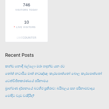
r
746
:
VISITORS TODAY
10
LIVE VISITORS
Recent Posts
කන්ඩ නොදී බල්ලො මරා හදන්ඩ යන රට
තෝත් නටාපිය මාත් නටඤ්ඤං කැරපොත්තෝ බොල කැරපොත්තෝ
යටත්විජිතකරණයේ පරිනාමය
බ්‍රාහ්මණ දර්ශනයේ බටහිර ප්‍රතිරාව: බයිබලය සහ පරිනාමවාදය
මෝදිට වැඩ වරදියිද?