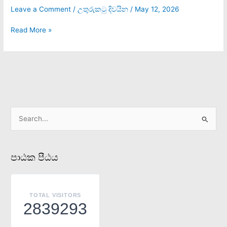
Leave a Comment
/
උතුරුකටු දිවයින
/
May 12, 2026
Read More »
S
e
a
පාඨක පීඨය
r
c
h
TOTAL VISITORS
f
2839293
o