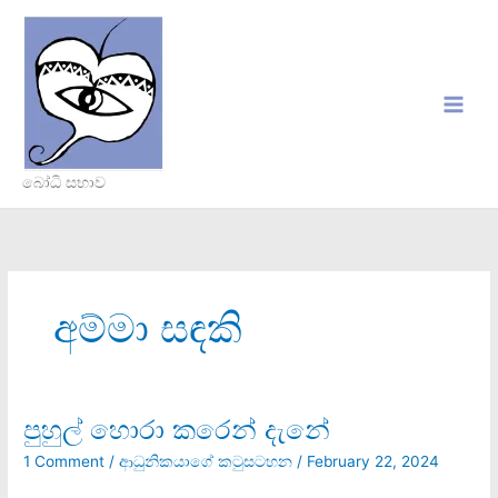
Skip
to
content
බෝධි සභාව
අම්මා සඳකි
පුහුල් හොරා කරෙන් දැනේ
පුහුල්
හොරා
1 Comment
/
ආධුනිකයාගේ කටුසටහන
/
February 22, 2024
කරෙන්
දැනේ