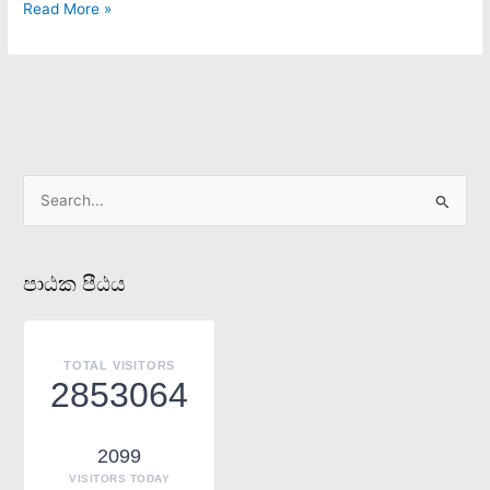
Read More »
S
e
a
පාඨක පීඨය
r
c
h
TOTAL VISITORS
f
2853064
o
r
2099
:
VISITORS TODAY