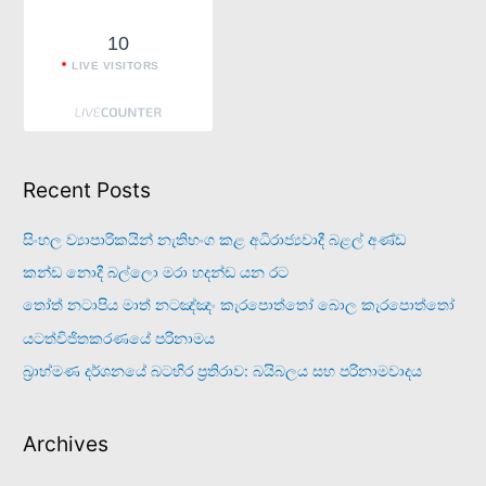
10
LIVE VISITORS
Recent Posts
සිංහල ව්‍යාපාරිකයින් නැතිභංග කළ අධිරාජ්‍යවාදී බළල් අණ්ඩ
කන්ඩ නොදී බල්ලො මරා හදන්ඩ යන රට
තෝත් නටාපිය මාත් නටඤ්ඤං කැරපොත්තෝ බොල කැරපොත්තෝ
යටත්විජිතකරණයේ පරිනාමය
බ්‍රාහ්මණ දර්ශනයේ බටහිර ප්‍රතිරාව: බයිබලය සහ පරිනාමවාදය
Archives