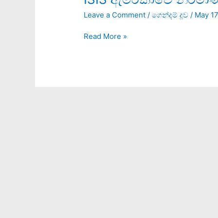
ඇමරිකාවේ
Leave a Comment
/
ගෙන්දම් දූව
/
May 17
නිර්මාණයක්ද?
Read More »