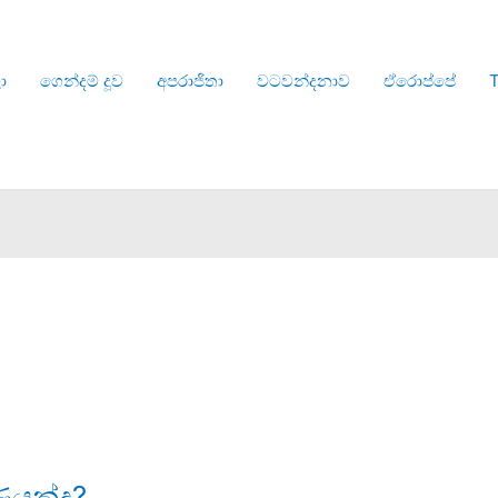
ා
ගෙන්දම් දූව
අපරාජිතා
වටවන්දනාව
ඒරොප්පේ
T
ණයක්ද?