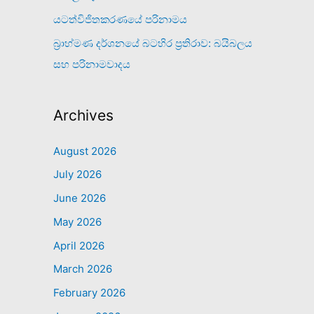
යටත්විජිතකරණයේ පරිනාමය
බ්‍රාහ්මණ දර්ශනයේ බටහිර ප්‍රතිරාව: බයිබලය
සහ පරිනාමවාදය
Archives
August 2026
July 2026
June 2026
May 2026
April 2026
March 2026
February 2026