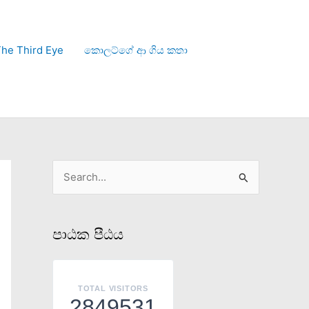
he Third Eye
කොලට්ගේ ආ ගිය කතා
S
e
a
පාඨක පීඨය
r
c
h
TOTAL VISITORS
2849531
f