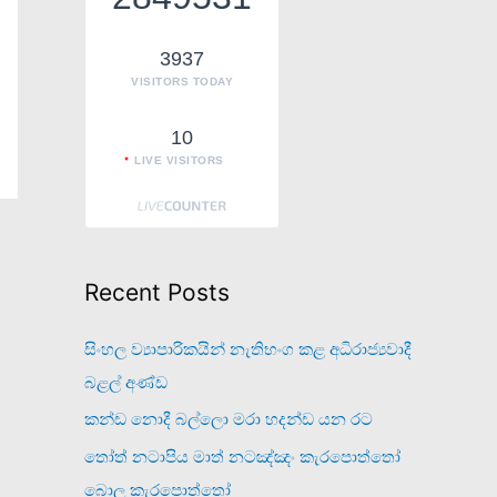
o
r
3937
VISITORS TODAY
:
10
LIVE VISITORS
Recent Posts
සිංහල ව්‍යාපාරිකයින් නැතිභංග කළ අධිරාජ්‍යවාදී
බළල් අණ්ඩ
කන්ඩ නොදී බල්ලො මරා හදන්ඩ යන රට
තෝත් නටාපිය මාත් නටඤ්ඤං කැරපොත්තෝ
බොල කැරපොත්තෝ