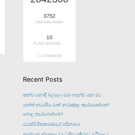
o
r
3752
VISITORS TODAY
:
10
LIVE VISITORS
Recent Posts
කන්ඩ නොදී බල්ලො මරා හදන්ඩ යන රට
තෝත් නටාපිය මාත් නටඤ්ඤං කැරපොත්තෝ
බොල කැරපොත්තෝ
යටත්විජිතකරණයේ පරිනාමය
බ්‍රාහ්මණ දර්ශනයේ බටහිර ප්‍රතිරාව: බයිබලය