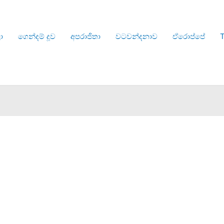
ා
ගෙන්දම් දූව
අපරාජිතා
වටවන්දනාව
ඒරොප්පේ
T