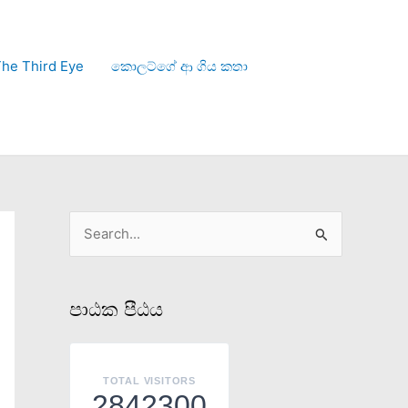
he Third Eye
කොලට්ගේ ආ ගිය කතා
S
e
a
පාඨක පීඨය
r
c
h
TOTAL VISITORS
2842300
f