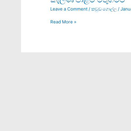
පාළම
Leave a Comment
/
කවුඩංගොල්ල
/
Janu
මතුගමට
Read More »