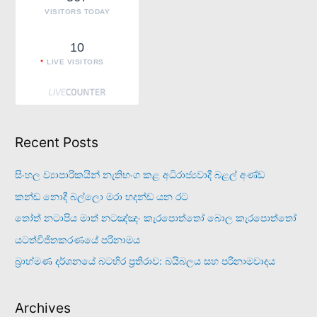
:
VISITORS TODAY
10
LIVE VISITORS
Recent Posts
සිංහල ව්‍යාපාරිකයින් නැතිභංග කළ අධිරාජ්‍යවාදී බළල් අණ්ඩ
කන්ඩ නොදී බල්ලො මරා හදන්ඩ යන රට
තෝත් නටාපිය මාත් නටඤ්ඤං කැරපොත්තෝ බොල කැරපොත්තෝ
යටත්විජිතකරණයේ පරිනාමය
බ්‍රාහ්මණ දර්ශනයේ බටහිර ප්‍රතිරාව: බයිබලය සහ පරිනාමවාදය
Archives