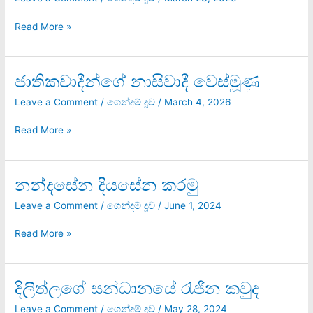
සක්කිලි
ගොන්නු
Read More »
ජාතිකවාදීන්ගේ නාසිවාදී වෙස්මූණු
ජාතිකවාදීන්ගේ
නාසිවාදී
Leave a Comment
/
ගෙන්දම් දූව
/
March 4, 2026
වෙස්මූණු
Read More »
නන්දසේන දියසේන කරමු
නන්දසේන
දියසේන
Leave a Comment
/
ගෙන්දම් දූව
/
June 1, 2024
කරමු
Read More »
දිලිත්ලගේ සන්ධානයේ රැජින කවුද
දිලිත්ලගේ
සන්ධානයේ
Leave a Comment
/
ගෙන්දම් දූව
/
May 28, 2024