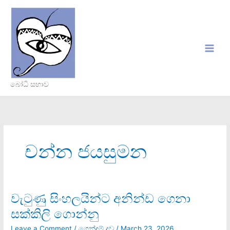
Skip
to
content
බෝධි සභාව
චන්න ජයසුමන
වැටුණු සිංහලයින්ට අනින්ඩ ගෙනා
වැටුණු
සිංහලයින්ට
සක්කිලි ගොන්නු
අනින්ඩ
ගෙනා
Leave a Comment
/
ගෙන්දම් දූව
/
March 23, 2026