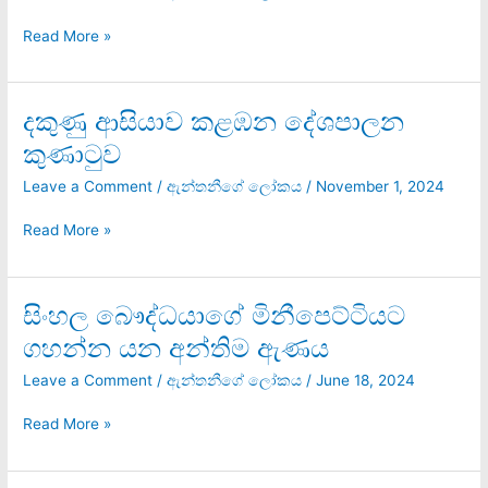
වෙන්න
බැයිද?
Read More »
දකුණු ආසියාව කළඹන දේශපාලන
දකුණු
ආසියාව
කුණාටුව
කළඹන
දේශපාලන
Leave a Comment
/
ඇන්තනීගේ ලෝකය
/
November 1, 2024
කුණාටුව
Read More »
සිංහල බෞද්ධයාගේ මිනීපෙට්ටියට
සිංහල
බෞද්ධයාගේ
ගහන්න යන අන්තිම ඇණය
මිනීපෙට්ටියට
ගහන්න
Leave a Comment
/
ඇන්තනීගේ ලෝකය
/
June 18, 2024
යන
අන්තිම
Read More »
ඇණය