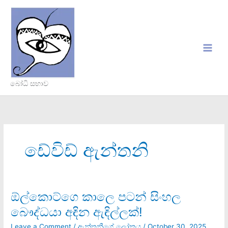
Skip
to
content
බෝධි සභාව
ඩේවිඩ් ඇන්තනි
ඕල්කොට්ගෙ කාලෙ පටන් සිංහල
ඕල්කොට්ගෙ
කාලෙ
බෞද්ධයා අඳින ඇඳිල්ලක්!
පටන්
සිංහල
Leave a Comment
/
ඇන්තනීගේ ලෝකය
/
October 30, 2025