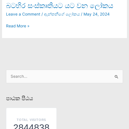
බටහිර සංස්කෘතියට යට වන ලෝකය
බටහිර
සංස්කෘතියට
Leave a Comment
/
ඇන්තනීගේ ලෝකය
/
May 24, 2024
යට
වන
Read More »
ලෝකය
S
e
a
පාඨක පීඨය
r
c
h
TOTAL VISITORS
f
2844838