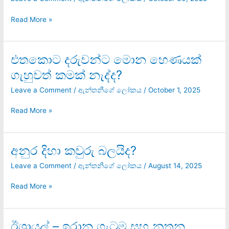
බෞද්ධයා
අඳින
Read More »
ඇඳිල්ලක්!
එතකොට දරුවන්ට මොන හෙණයක්
එතකොට
දරුවන්ට
ගැහුවත් කමක් නැද්ද?
මොන
හෙණයක්
Leave a Comment
/
ඇන්තනීගේ ලෝකය
/
October 1, 2025
ගැහුවත්
කමක්
Read More »
නැද්ද?
අනුර දිහා කවුරු බලයිද?
අනුර
දිහා
Leave a Comment
/
ඇන්තනීගේ ලෝකය
/
August 14, 2025
කවුරු
බලයිද?
Read More »
ඊශ්‍රායල් – ඉරාන ගැටුම සහ නූතන
ඊශ්‍රායල්