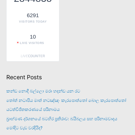
o
r
6291
:
VISITORS TODAY
10
LIVE VISITORS
Recent Posts
කන්ඩ නොදී බල්ලො මරා හදන්ඩ යන රට
තෝත් නටාපිය මාත් නටඤ්ඤං කැරපොත්තෝ බොල කැරපොත්තෝ
යටත්විජිතකරණයේ පරිනාමය
බ්‍රාහ්මණ දර්ශනයේ බටහිර ප්‍රතිරාව: බයිබලය සහ පරිනාමවාදය
මෝදිට වැඩ වරදියිද?