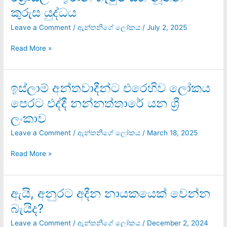
–
කුරුස යුද්ධය
ඉරාන
ගැටුම
Leave a Comment
/
ඇන්තනීගේ ලෝකය
/
July 2, 2025
සහ
නූතන
Read More »
කුරුස
යුද්ධය
ඉස්ලාම් අන්තවාදීන්ට එරෙහිව ලෝකය
ඉස්ලාම්
අන්තවාදීන්ට
පෙරට එද්දී නන්නත්තාරේ යන ශ්‍රී
එරෙහිව
ලංකාව
ලෝකය
පෙරට
Leave a Comment
/
ඇන්තනීගේ ලෝකය
/
March 18, 2025
එද්දී
නන්නත්තාරේ
Read More »
යන
ශ්‍රී
ලංකාව
ඇයි, අනුරට අදීන නායකයෙක් වෙන්න
ඇයි,
අනුරට
බැයිද?
අදීන
නායකයෙක්
Leave a Comment
/
ඇන්තනීගේ ලෝකය
/
December 2, 2024