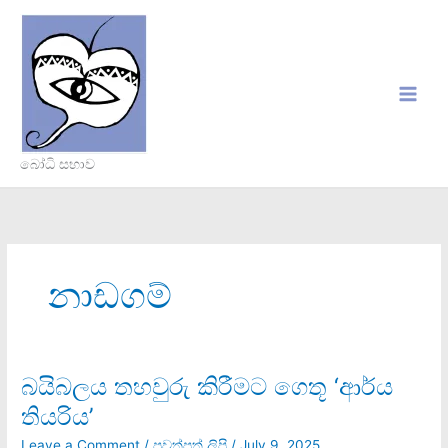
Skip
to
content
බෝධි සභාව
නාඩගම්
බයිබලය තහවුරු කිරීමට ගෙතූ ‘ආර්ය
බයිබලය
තහවුරු
තියරිය’
කිරීමට
ගෙතූ
Leave a Comment
/
පුවත්පත් ලිපි
/
July 9, 2025