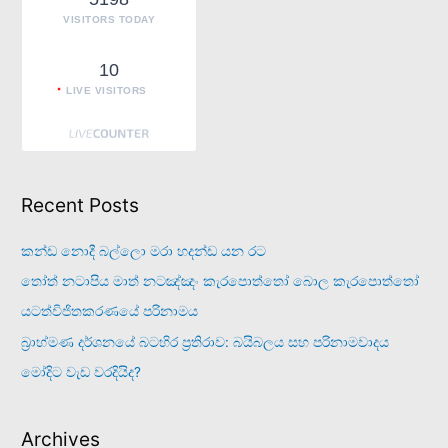
:
VISITORS TODAY
10
LIVE VISITORS
Recent Posts
කන්ඩ නොදී බල්ලො මරා හදන්ඩ යන රට
තෝත් නටාපිය මාත් නටඤ්ඤං කැරපොත්තෝ බොල කැරපොත්තෝ
යටත්විජිතකරණයේ පරිනාමය
බ්‍රාහ්මණ දර්ශනයේ බටහිර ප්‍රතිරාව: බයිබලය සහ පරිනාමවාදය
මෝදිට වැඩ වරදියිද?
Archives