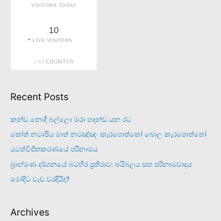
:
VISITORS TODAY
10
LIVE VISITORS
Recent Posts
කන්ඩ නොදී බල්ලො මරා හදන්ඩ යන රට
තෝත් නටාපිය මාත් නටඤ්ඤං කැරපොත්තෝ බොල කැරපොත්තෝ
යටත්විජිතකරණයේ පරිනාමය
බ්‍රාහ්මණ දර්ශනයේ බටහිර ප්‍රතිරාව: බයිබලය සහ පරිනාමවාදය
මෝදිට වැඩ වරදියිද?
Archives