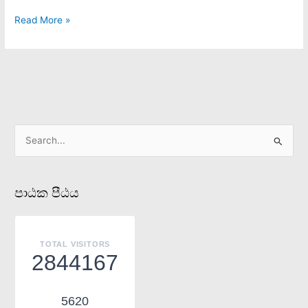
භූමිකාව
Read More »
S
e
a
පාඨක පීඨය
r
c
h
TOTAL VISITORS
f
2844167
o
r
5620