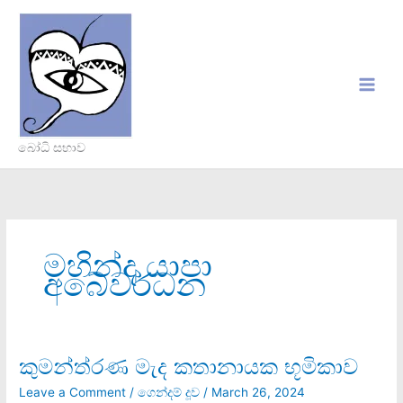
Skip
to
content
බෝධි සභාව
මහින්ද යාපා
අබේවර්ධන
කුමන්ත්රණ මැද කතානායක භූමිකාව
කුමන්ත්රණ
මැද
Leave a Comment
/
ගෙන්දම් දූව
/
March 26, 2024
කතානායක