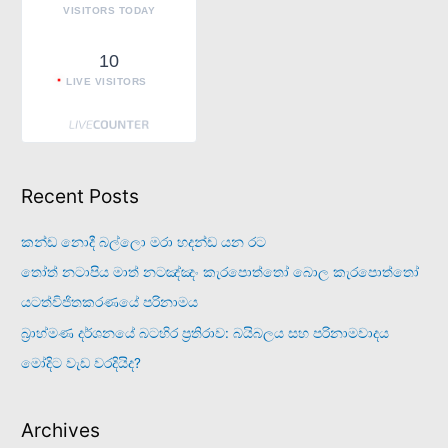
:
VISITORS TODAY
10
LIVE VISITORS
Recent Posts
කන්ඩ නොදී බල්ලො මරා හදන්ඩ යන රට
තෝත් නටාපිය මාත් නටඤ්ඤං කැරපොත්තෝ බොල කැරපොත්තෝ
යටත්විජිතකරණයේ පරිනාමය
බ්‍රාහ්මණ දර්ශනයේ බටහිර ප්‍රතිරාව: බයිබලය සහ පරිනාමවාදය
මෝදිට වැඩ වරදියිද?
Archives