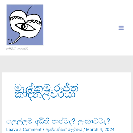
Skip
to
content
බෝධි සභාව
මැල්කම් රංජිත්
කාදිනල්වරයා
ලෙල්ලම අයිති පාප්ටද? ලංකාවටද?
ලෙල්ලම
අයිති
Leave a Comment
/
ඇන්තනීගේ ලෝකය
/
March 4, 2024
පාප්ටද?