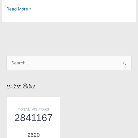
ලංකාවටද?
Read More »
S
e
a
පාඨක පීඨය
r
c
h
TOTAL VISITORS
f
2841167
o
r
2620