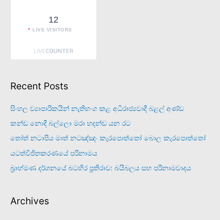
12
LIVE VISITORS
Recent Posts
සිංහල ව්‍යාපාරිකයින් නැතිභංග කළ අධිරාජ්‍යවාදී බළල් අණ්ඩ
කන්ඩ නොදී බල්ලො මරා හදන්ඩ යන රට
තෝත් නටාපිය මාත් නටඤ්ඤං කැරපොත්තෝ බොල කැරපොත්තෝ
යටත්විජිතකරණයේ පරිනාමය
බ්‍රාහ්මණ දර්ශනයේ බටහිර ප්‍රතිරාව: බයිබලය සහ පරිනාමවාදය
Archives