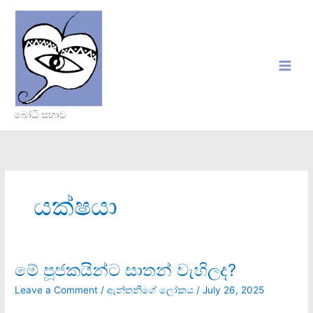
Skip
to
content
බෝධි සභාව
යක්ෂයා
මේ පූජකයින්ට සාතන් වැහිලද?
මේ
පූජකයින්ට
Leave a Comment
/
ඇන්තනීගේ ලෝකය
/
July 26, 2025
සාතන්
වැහිලද?