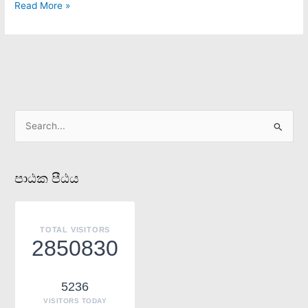
Read More »
S
e
a
පාඨක පීඨය
r
c
h
TOTAL VISITORS
f
2850830
o
r
5236
:
VISITORS TODAY