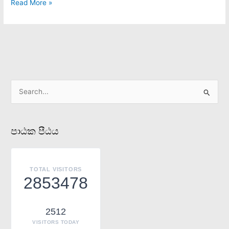
Read More »
S
e
a
පාඨක පීඨය
r
c
h
TOTAL VISITORS
f
2853478
o
r
2512
:
VISITORS TODAY