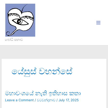
Skip
to
content
බෝධි සභාව
යේසුස් වහන්සේ
මහාවංශයේ නැති ඉතිහාස කතා
මහාවංශයේ
නැති
Leave a Comment
/
වටවන්දනාව
/
July 17, 2025
ඉතිහාස
කතා