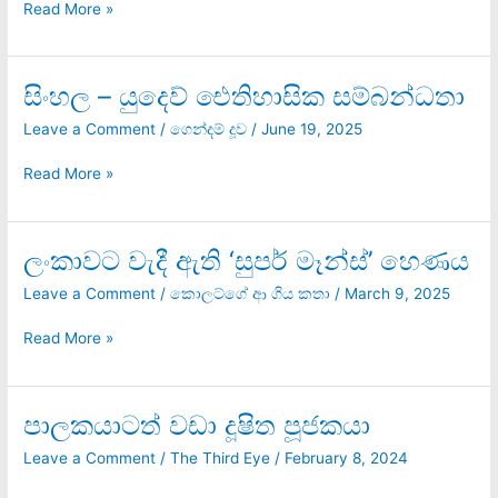
Read More »
සිංහල – යුදෙව් ඓතිහාසික සම්බන්ධතා
සිංහල
–
Leave a Comment
/
ගෙන්දම් දූව
/
June 19, 2025
යුදෙව්
ඓතිහාසික
Read More »
සම්බන්ධතා
ලංකාවට වැදී ඇති ‘සුපර් මෑන්ස්’ හෙණය
ලංකාවට
වැදී
Leave a Comment
/
කොලට්ගේ ආ ගිය කතා
/
March 9, 2025
ඇති
‘සුපර්
Read More »
මෑන්ස්’
හෙණය
පාලකයාටත් වඩා දූෂිත පූජකයා
පාලකයාටත්
වඩා
Leave a Comment
/
The Third Eye
/
February 8, 2024
දූෂිත
පූජකයා