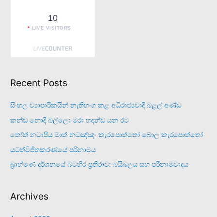
10
LIVE VISITORS
Recent Posts
සිංහල ව්‍යාපාරිකයින් නැතිභංග කළ අධිරාජ්‍යවාදී බළල් අණ්ඩ
කන්ඩ නොදී බල්ලො මරා හදන්ඩ යන රට
තෝත් නටාපිය මාත් නටඤ්ඤං කැරපොත්තෝ බොල කැරපොත්තෝ
යටත්විජිතකරණයේ පරිනාමය
බ්‍රාහ්මණ දර්ශනයේ බටහිර ප්‍රතිරාව: බයිබලය සහ පරිනාමවාදය
Archives