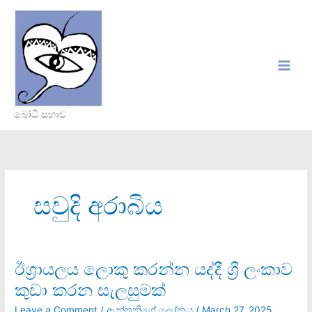
Skip
to
content
බෝධි සභාව
සවුදි අරාබිය
ඊශ්‍රායලය ලොකු කරන්න යද්දී ශ්‍රී ලංකාව
ඊශ්‍රායලය
ලොකු
කුඩා කරන සැලසුමක්
කරන්න
යද්දී
Leave a Comment
/
ඇන්තනීගේ ලෝකය
/
March 27, 2025