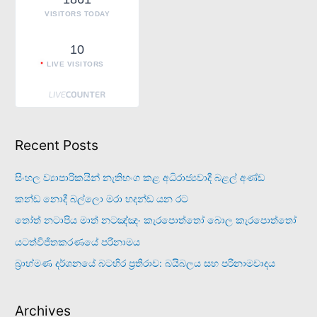
:
VISITORS TODAY
10
LIVE VISITORS
Recent Posts
සිංහල ව්‍යාපාරිකයින් නැතිභංග කළ අධිරාජ්‍යවාදී බළල් අණ්ඩ
කන්ඩ නොදී බල්ලො මරා හදන්ඩ යන රට
තෝත් නටාපිය මාත් නටඤ්ඤං කැරපොත්තෝ බොල කැරපොත්තෝ
යටත්විජිතකරණයේ පරිනාමය
බ්‍රාහ්මණ දර්ශනයේ බටහිර ප්‍රතිරාව: බයිබලය සහ පරිනාමවාදය
Archives