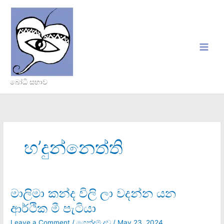
Skip
to
content
බෝධි සභාව
හ’දුන්නෙත්ති
මාලිමා කන්ද විලි ලා වදන්න යන
මාලිමා
කන්ද
ආර්ථික මී පැටියා
විලි
ලා
Leave a Comment
/
ගෙන්දම් දූව
/
May 23, 2024