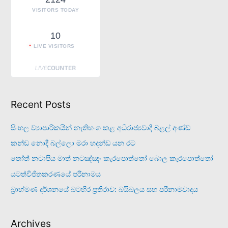
:
VISITORS TODAY
10
LIVE VISITORS
Recent Posts
සිංහල ව්‍යාපාරිකයින් නැතිභංග කළ අධිරාජ්‍යවාදී බළල් අණ්ඩ
කන්ඩ නොදී බල්ලො මරා හදන්ඩ යන රට
තෝත් නටාපිය මාත් නටඤ්ඤං කැරපොත්තෝ බොල කැරපොත්තෝ
යටත්විජිතකරණයේ පරිනාමය
බ්‍රාහ්මණ දර්ශනයේ බටහිර ප්‍රතිරාව: බයිබලය සහ පරිනාමවාදය
Archives