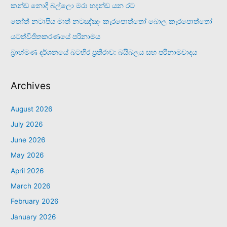
කන්ඩ නොදී බල්ලො මරා හදන්ඩ යන රට
තෝත් නටාපිය මාත් නටඤ්ඤං කැරපොත්තෝ බොල කැරපොත්තෝ
යටත්විජිතකරණයේ පරිනාමය
බ්‍රාහ්මණ දර්ශනයේ බටහිර ප්‍රතිරාව: බයිබලය සහ පරිනාමවාදය
Archives
August 2026
July 2026
June 2026
May 2026
April 2026
March 2026
February 2026
January 2026