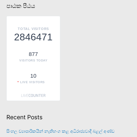
a
පාඨක පීඨය
r
c
h
TOTAL VISITORS
f
2846471
o
r
877
:
VISITORS TODAY
10
LIVE VISITORS
Recent Posts
සිංහල ව්‍යාපාරිකයින් නැතිභංග කළ අධිරාජ්‍යවාදී බළල් අණ්ඩ