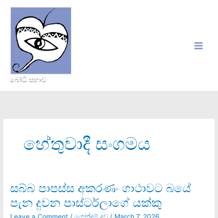
Skip
to
content
බෝධි සභාව
හේතුවාදී සංගමය
සබ්බ පාපස්ස අකරණං ගාථාවට බයේ
සබ්බ
පාපස්ස
පැන දුවන පාස්ටර්ලාගේ යක්කු
අකරණං
ගාථාවට
Leave a Comment
/
ගෙන්දම් දූව
/
March 7, 2026