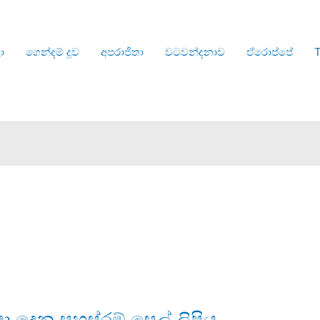
ා
ගෙන්දම් දූව
අපරාජිතා
වටවන්දනාව
ඒරොප්පේ
T
හදා දෙන සහස්රම් සෙල් ලිපිය