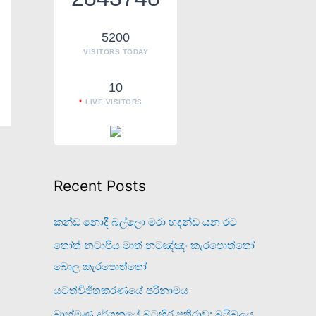
o
r
5200
VISITORS TODAY
:
10
LIVE VISITORS
Recent Posts
කන්ඩ නොදී බල්ලො මරා හදන්ඩ යන රට
තෝත් නටාපිය මාත් නටඤ්ඤං කැරපොත්තෝ
බොල කැරපොත්තෝ
යටත්විජිතකරණයේ පරිනාමය
බ්‍රාහ්මණ දර්ශනයේ බටහිර ප්‍රතිරාව: බයිබලය