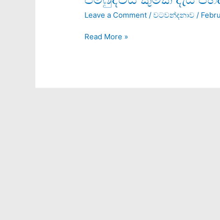
කුමක්
Leave a Comment
/
වටවන්දනාව
/
Febru
දැයි
පහදා
Read More »
දෙන
සහස්රම්
සෙල්
ලිපිය