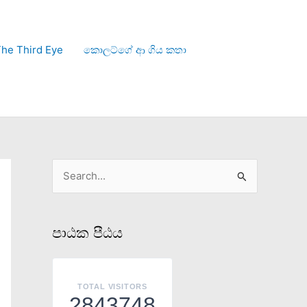
he Third Eye
කොලට්ගේ ආ ගිය කතා
S
e
a
පාඨක පීඨය
r
c
h
TOTAL VISITORS
2843748
f