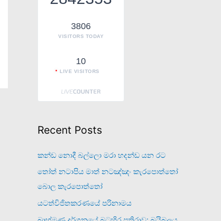
o
r
3806
VISITORS TODAY
:
10
LIVE VISITORS
Recent Posts
කන්ඩ නොදී බල්ලො මරා හදන්ඩ යන රට
තෝත් නටාපිය මාත් නටඤ්ඤං කැරපොත්තෝ
බොල කැරපොත්තෝ
යටත්විජිතකරණයේ පරිනාමය
බ්‍රාහ්මණ දර්ශනයේ බටහිර ප්‍රතිරාව: බයිබලය