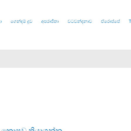
ා
ගෙන්දම් දූව
අපරාජිතා
වටවන්දනාව
ඒරොප්පේ
T
ලා කොපුව තියාගන්න