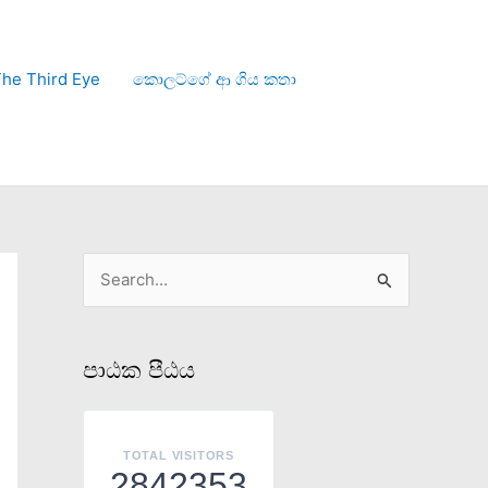
he Third Eye
කොලට්ගේ ආ ගිය කතා
S
e
a
පාඨක පීඨය
r
c
h
TOTAL VISITORS
2842353
f