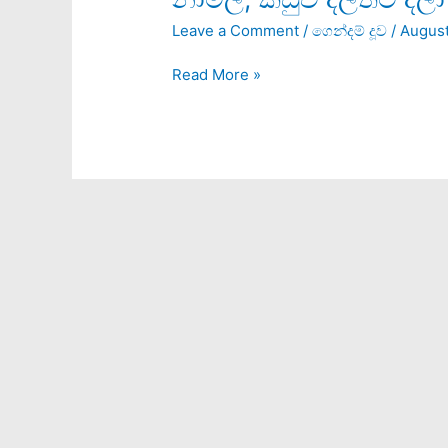
කඩුව
Leave a Comment
/
ගෙන්දම් දූව
/
August
දිලිත්ට
දීලා
Read More »
කොපුව
තියාගන්න