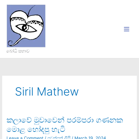
Skip
to
content
බෝධි සභාව
Siril Mathew
කලාවේ මුවාවෙන් පරම්පරා ගණනක
කලාවේ
මුවාවෙන්
මොළ හෝදපු හැටි
පරම්පරා
ගණනක
Leave a Comment
/
පුවත්පත් ලිපි
/
March 19, 2024