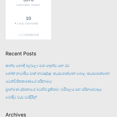
:
VISITORS TODAY
10
LIVE VISITORS
Recent Posts
කන්ඩ නොදී බල්ලො මරා හදන්ඩ යන රට
තෝත් නටාපිය මාත් නටඤ්ඤං කැරපොත්තෝ බොල කැරපොත්තෝ
යටත්විජිතකරණයේ පරිනාමය
බ්‍රාහ්මණ දර්ශනයේ බටහිර ප්‍රතිරාව: බයිබලය සහ පරිනාමවාදය
මෝදිට වැඩ වරදියිද?
Archives