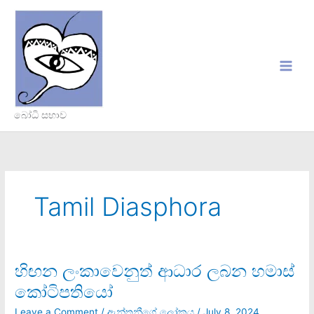
Skip
to
content
බෝධි සභාව
Tamil Diasphora
හිඟන ලංකාවෙනුත් ආධාර ලබන හමාස්
හිඟන
ලංකාවෙනුත්
කෝටිපතියෝ
ආධාර
ලබන
Leave a Comment
/
ඇන්තනීගේ ලෝකය
/
July 8, 2024