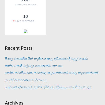
:
VISITORS TODAY
10
LIVE VISITORS
Recent Posts
සිංහල ව්‍යාපාරිකයින් නැතිභංග කළ අධිරාජ්‍යවාදී බළල් අණ්ඩ
කන්ඩ නොදී බල්ලො මරා හදන්ඩ යන රට
තෝත් නටාපිය මාත් නටඤ්ඤං කැරපොත්තෝ බොල කැරපොත්තෝ
යටත්විජිතකරණයේ පරිනාමය
බ්‍රාහ්මණ දර්ශනයේ බටහිර ප්‍රතිරාව: බයිබලය සහ පරිනාමවාදය
Archives