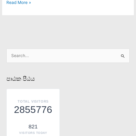
Read More »
S
e
a
පාඨක පීඨය
r
c
h
TOTAL VISITORS
f
2855776
o
r
821
:
VISITORS TODAY