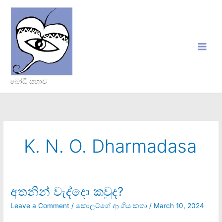
Skip
to
content
බෝධි සභාව
K. N. O. Dharmadasa
අතනින් වැද්දො කවුද?
අතනින්
වැද්දො
Leave a Comment
/
කොලට්ගේ ආ ගිය කතා
/
March 10, 2024
කවුද?