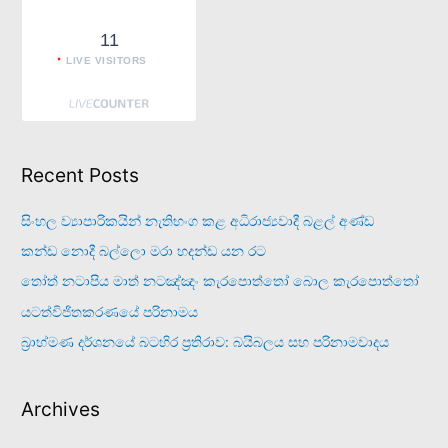
11
LIVE VISITORS
Recent Posts
සිංහල ව්‍යාපාරිකයින් නැතිභංග කළ අධිරාජ්‍යවාදී බළල් අණ්ඩ
කන්ඩ නොදී බල්ලො මරා හදන්ඩ යන රට
තෝත් නටාපිය මාත් නටඤ්ඤං කැරපොත්තෝ බොල කැරපොත්තෝ
යටත්විජිතකරණයේ පරිනාමය
බ්‍රාහ්මණ දර්ශනයේ බටහිර ප්‍රතිරාව: බයිබලය සහ පරිනාමවාදය
Archives