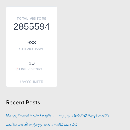
c
h
TOTAL VISITORS
f
2855594
o
r
638
:
VISITORS TODAY
10
LIVE VISITORS
Recent Posts
සිංහල ව්‍යාපාරිකයින් නැතිභංග කළ අධිරාජ්‍යවාදී බළල් අණ්ඩ
කන්ඩ නොදී බල්ලො මරා හදන්ඩ යන රට