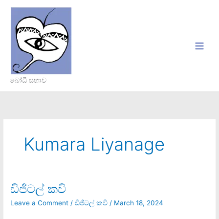
Skip
to
content
බෝධි සභාව
Kumara Liyanage
ඩිජිටල් කවි
ඩිජිටල්
කවි
Leave a Comment
/
ඩිජිටල් කවි
/
March 18, 2024