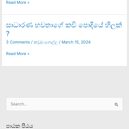
Read More »
සාධාරණ භවතාගේ කවි පොදියේ හිලක්
සාධාරණ
භවතාගේ
?
කවි
පොදියේ
3 Comments
/
කවුඩංගොල්ල
/
March 15, 2024
හිලක්
?
Read More »
S
e
a
පාඨක පීඨය
r