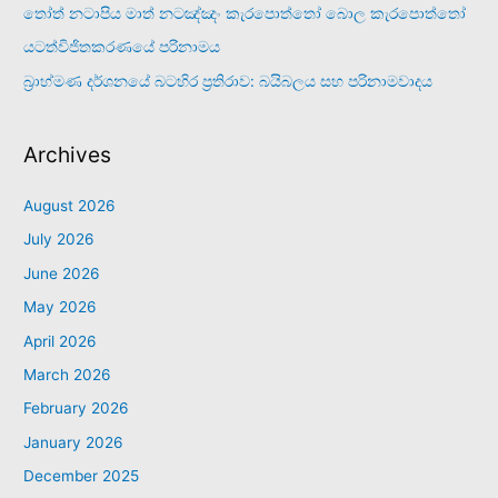
තෝත් නටාපිය මාත් නටඤ්ඤං කැරපොත්තෝ බොල කැරපොත්තෝ
යටත්විජිතකරණයේ පරිනාමය
බ්‍රාහ්මණ දර්ශනයේ බටහිර ප්‍රතිරාව: බයිබලය සහ පරිනාමවාදය
Archives
August 2026
July 2026
June 2026
May 2026
April 2026
March 2026
February 2026
January 2026
December 2025