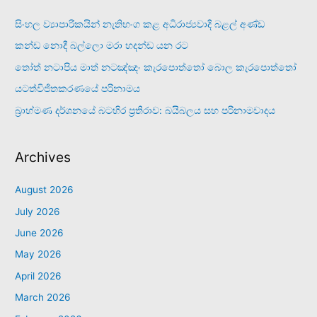
සිංහල ව්‍යාපාරිකයින් නැතිභංග කළ අධිරාජ්‍යවාදී බළල් අණ්ඩ
කන්ඩ නොදී බල්ලො මරා හදන්ඩ යන රට
තෝත් නටාපිය මාත් නටඤ්ඤං කැරපොත්තෝ බොල කැරපොත්තෝ
යටත්විජිතකරණයේ පරිනාමය
බ්‍රාහ්මණ දර්ශනයේ බටහිර ප්‍රතිරාව: බයිබලය සහ පරිනාමවාදය
Archives
August 2026
July 2026
June 2026
May 2026
April 2026
March 2026