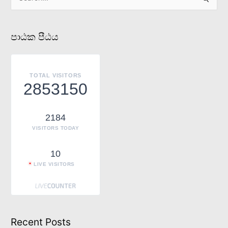
S
e
a
පාඨක පීඨය
r
c
h
TOTAL VISITORS
f
2853150
o
r
2184
:
VISITORS TODAY
10
LIVE VISITORS
Recent Posts