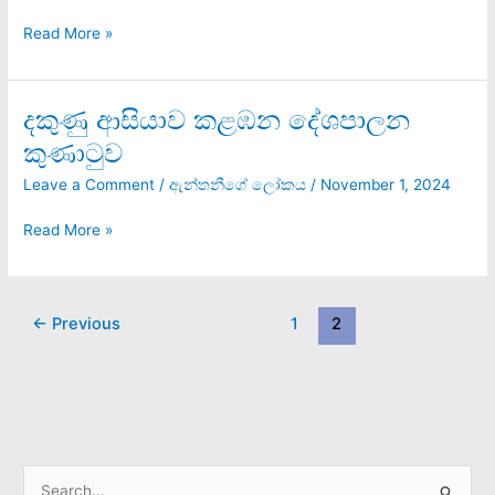
Read More »
දකුණු ආසියාව කළඹන දේශපාලන
දකුණු
ආසියාව
කුණාටුව
කළඹන
දේශපාලන
Leave a Comment
/
ඇන්තනීගේ ලෝකය
/
November 1, 2024
කුණාටුව
Read More »
←
Previous
1
2