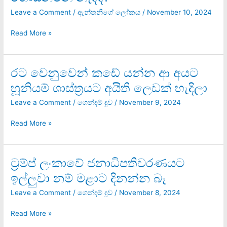
විජේවීර
ඝාතනය
Leave a Comment
/
ඇන්තනීගේ ලෝකය
/
November 10, 2024
ගැන
හොයන්නෙ
Read More »
නැද්ද?
රට වෙනුවෙන් කඩේ යන්න ආ අයට
රට
වෙනුවෙන්
හූනියම් ශාස්ත්‍රයට අයිති ලෙඩක් හැදිලා
කඩේ
යන්න
Leave a Comment
/
ගෙන්දම් දූව
/
November 9, 2024
ආ
අයට
Read More »
හූනියම්
ශාස්ත්‍රයට
අයිති
ට්‍රම්ප් ලංකාවේ ජනාධිපතිවරණයට
ට්‍රම්ප්
ලෙඩක්
ලංකාවේ
ඉල්ලුවා නම් මළාට දිනන්න බෑ
හැදිලා
ජනාධිපතිවරණයට
ඉල්ලුවා
Leave a Comment
/
ගෙන්දම් දූව
/
November 8, 2024
නම්
මළාට
Read More »
දිනන්න