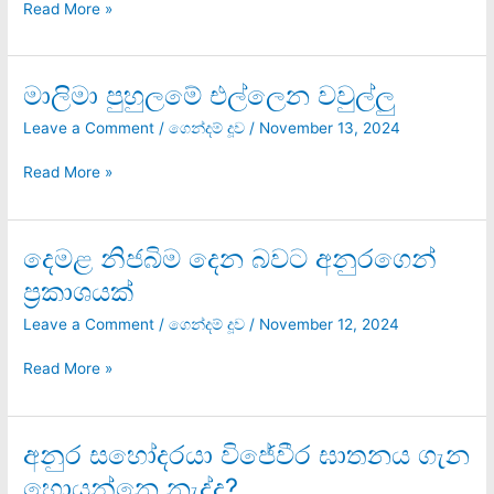
Read More »
මාලිමා පුහුලමේ එල්ලෙන වවුල්ලු
මාලිමා
පුහුලමේ
Leave a Comment
/
ගෙන්දම් දූව
/
November 13, 2024
එල්ලෙන
වවුල්ලු
Read More »
දෙමළ නිජබිම දෙන බවට අනුරගෙන්
දෙමළ
නිජබිම
ප්‍රකාශයක්
දෙන
බවට
Leave a Comment
/
ගෙන්දම් දූව
/
November 12, 2024
අනුරගෙන්
ප්‍රකාශයක්
Read More »
අනුර සහෝදරයා විජේවීර ඝාතනය ගැන
අනුර
සහෝදරයා
හොයන්නෙ නැද්ද?