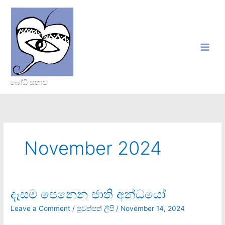
Skip
to
content
බෝධි සභාව
November 2024
දෑසම පෙනෙන ජාති අන්ධයෝ
දෑසම
පෙනෙන
Leave a Comment
/
පුවත්පත් ලිපි
/
November 14, 2024
ජාති
අන්ධයෝ