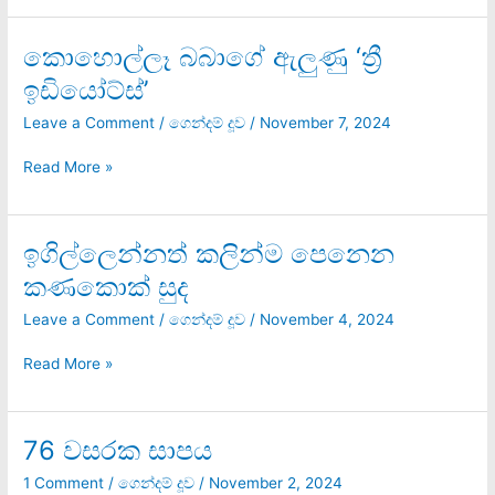
බෑ
කොහොල්ලෑ බබාගේ ඇලුණු ‘ත්‍රී
කොහොල්ලෑ
බබාගේ
ඉඩියෝට්ස්’
ඇලුණු
‘ත්‍රී
Leave a Comment
/
ගෙන්දම් දූව
/
November 7, 2024
ඉඩියෝට්ස්’
Read More »
ඉගිල්ලෙන්නත් කලින්ම පෙනෙන
ඉගිල්ලෙන්නත්
කලින්ම
කණකොක් සුද
පෙනෙන
කණකොක්
Leave a Comment
/
ගෙන්දම් දූව
/
November 4, 2024
සුද
Read More »
76 වසරක සාපය
76
වසරක
1 Comment
/
ගෙන්දම් දූව
/
November 2, 2024
සාපය