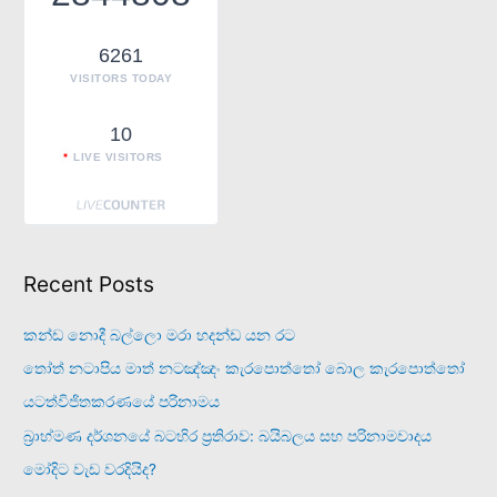
o
r
6261
:
VISITORS TODAY
10
LIVE VISITORS
Recent Posts
කන්ඩ නොදී බල්ලො මරා හදන්ඩ යන රට
තෝත් නටාපිය මාත් නටඤ්ඤං කැරපොත්තෝ බොල කැරපොත්තෝ
යටත්විජිතකරණයේ පරිනාමය
බ්‍රාහ්මණ දර්ශනයේ බටහිර ප්‍රතිරාව: බයිබලය සහ පරිනාමවාදය
මෝදිට වැඩ වරදියිද?