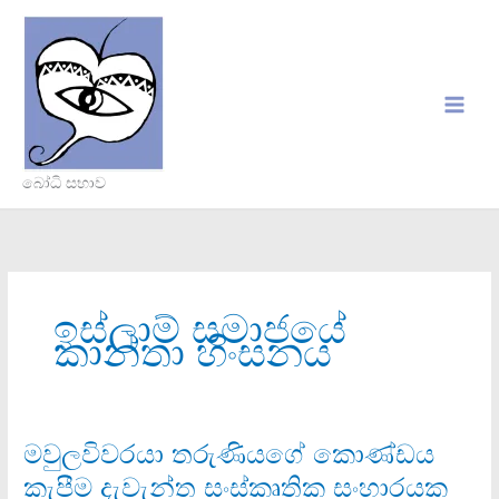
Skip
to
content
බෝධි සභාව
ඉස්ලාම් සමාජයේ
කාන්තා හිංසනය
මවුලවිවරයා තරුණියගේ කොණ්ඩය
මවුලවිවරයා
තරුණියගේ
කැපීම දැවැන්ත සංස්කෘතික සංහාරයක
කොණ්ඩය