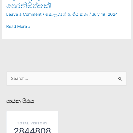
පෙරනිමිත්තක්!
කැපීම
දැවැන්ත
Leave a Comment
/
කොලට්ගේ ආ ගිය කතා
/
July 19, 2024
සංස්කෘතික
සංහාරයක
Read More »
පෙරනිමිත්තක්!
S
e
a
පාඨක පීඨය
r
c
h
TOTAL VISITORS
f
2844808